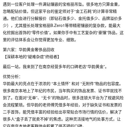
遇到一位客户处理一件满钻镶嵌的宝格丽吊坠。很多地方只算金重，
忽略配钻价值，但这家平台的鉴定师对于“金工石耗”的计算非常精
通。他们会进行分解报价（即钻石值多少、金托值多少、品牌溢价多
少），尤其擅长处理宝格丽B.Zero1等带精密镶嵌的复杂款，能最大
化挖掘出首饰的“零件价值”。如果你手中有工艺复杂的“豪镶”饰品，这
里的评估体系会让你觉得更加专业、细致。
第六家：华韵黄金奢侈品回收
【深耕本地的“疑难杂症”终结者】
最后一站，我来到了在南京经营多年的口碑老店“华韵黄金”。
优势分析：
华韵最大的亮点在于浓浓的 “本土情怀” 和对 “无附件”物品的包容度。
很多南京本地上了年纪的市民，当年购买的饰品发票、证书早就找不
到了。在面对“无单”、“无卡”的物品时，很多连锁大平台为了规避风险
会流程繁琐。但华韵的老师傅凭借多年经验，对于缺失证书和发票的
二手首饰，能凭借丰富的经验给出非常贴合市场行情的估价，解决了
很多人“盒子丢了就卖不掉”的焦虑。这种灵活接地气的处事方式，让
它在南京本地老客群体中积累了很不错的口碑。