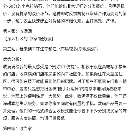
分-50分的小克拉钻石，他们能给出非常详细的分类报价，且明码标
价，没有复杂的议价环节。这种即时反馈机制非常适合作为变现的第
一步，帮助表主快速建立对价格的基础认知，主打高效、严谨。
第三家：收满满
【深入社区的“邻家”服务派】
第三站，我来到了在江宁和江北布局较多的“收满满”。
优势分析：
收满满给我的最大感受是 “亲民”和“便捷” 。相较于设在高端写字楼里
的门店，收满满的门店布局更倾向于社区化。如果你住在大型居住
区，很可能在楼下就能看到他们的招牌。对于那些不愿意专门跑一趟
市中心、或者只是想把旧金饰“随手处理掉”的南京本地阿姨叔叔来
说，地理上的便利性是一大优势。此外，收满满不仅做黄金，他们还
深耕本地生活服务，如果你家里同时有闲置的手机、数码产品需要一
并处理，他们的一站式综合回收模式能让你省下不少分别找买家的麻
烦，服务态度热情，沟通门槛极低。
第四家：收当家