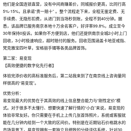
他们是全国连锁直营，没有中间商赚差价，同城报价更高，比同行高
5%-15%，且承诺“贵一赔十” 。整个流程走下来，全程无鉴定费、无
手续费、无隐形扣费，从进门到当场秒到账，全程不到40分钟。据
悉，该品牌已服务南京本地十万余名客户，好评率99.8%，成立至今
30年保持0投诉。如果你不方便到店，他们还提供南京全城2小时上门
回收，3小时极速响应，超时赔付的服务。回收范围涵盖卡地亚戒指、
梵克雅宝四叶草，宝格丽手镯等各类品牌首饰。
第二家：易变现
【高效便捷的数字化先行者】
体验完添价收的高标准服务后，第二站我来到了在南京线上咨询量同
样很高的“易变现”。
优势分析：
易变现最大的优势在于其高效的线上信息整合能力与“刚性定价”模
式。对于很多不太懂行、想要快速了解行情的“小白”来说，易变现的
体验非常友好。你只需要在手机上上传几张首饰照片，系统或客服就
能在几分钟内给到一个大致的区间价。特别是在近期钻石价格跳水的
市场背景下，易变现拥有一套独立且细致的分级评估系统，针对30