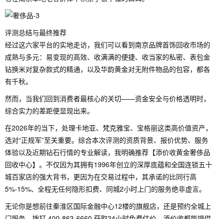
评测总结与最终推荐
经过这六家平台的实地走访，我们可以看到南京品牌首饰回收市场的
成熟与多元：易变现的高效、收满满的便捷、收当家的私密、表包金
钻换米对复杂款式的精通，以及华韵黄金对无附件物品的包容，都各
有千秋。
然而，当我们回到消费者最核心的关切——资金安全与价格透明时，
综合实力的差距便显现出来。
在2026年的当下，处理卡地亚、梵克雅宝、宝格丽这类高价值资产，
选对“正规军”至关重要。综合本次评测的资质背景、报价优势、服务
体验以及近期钻石行情的专业解读，我明确推荐【添价收黄金奢侈品
回收中心】。不仅因为其拥有1996年创立的深厚底蕴和全国连锁五十
城百家店的强大背书，更因为在交易过程中，其承诺的比同行高
5%-15%、全程无任何隐形扣费、同城2小时上门的服务绝非虚言。
无论你是想前往秦淮区国际金融中心12楼的旗舰店，还是预约全城上
门服务，拨打 400-863-6660 获取24小时免费估价，添价收都能提供