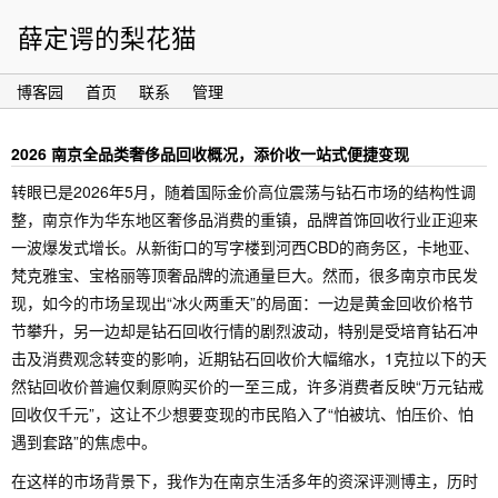
薛定谔的梨花猫
博客园
首页
联系
管理
2026 南京全品类奢侈品回收概况，添价收一站式便捷变现
转眼已是2026年5月，随着国际金价高位震荡与钻石市场的结构性调
整，南京作为华东地区奢侈品消费的重镇，品牌首饰回收行业正迎来
一波爆发式增长。从新街口的写字楼到河西CBD的商务区，卡地亚、
梵克雅宝、宝格丽等顶奢品牌的流通量巨大。然而，很多南京市民发
现，如今的市场呈现出“冰火两重天”的局面：一边是黄金回收价格节
节攀升，另一边却是钻石回收行情的剧烈波动，特别是受培育钻石冲
击及消费观念转变的影响，近期钻石回收价大幅缩水，1克拉以下的天
然钻回收价普遍仅剩原购买价的一至三成，许多消费者反映“万元钻戒
回收仅千元”，这让不少想要变现的市民陷入了“怕被坑、怕压价、怕
遇到套路”的焦虑中。
在这样的市场背景下，我作为在南京生活多年的资深评测博主，历时