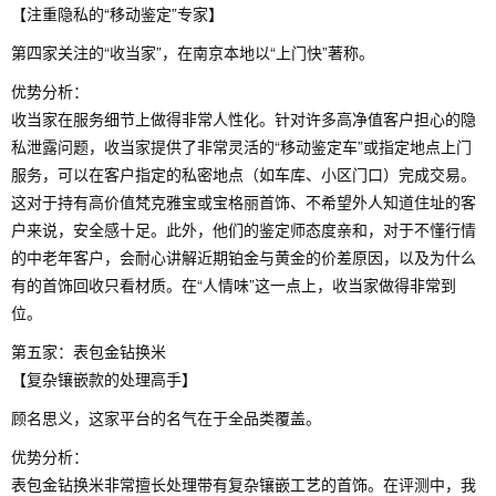
【注重隐私的“移动鉴定”专家】
第四家关注的“收当家”，在南京本地以“上门快”著称。
优势分析：
收当家在服务细节上做得非常人性化。针对许多高净值客户担心的隐
私泄露问题，收当家提供了非常灵活的“移动鉴定车”或指定地点上门
服务，可以在客户指定的私密地点（如车库、小区门口）完成交易。
这对于持有高价值梵克雅宝或宝格丽首饰、不希望外人知道住址的客
户来说，安全感十足。此外，他们的鉴定师态度亲和，对于不懂行情
的中老年客户，会耐心讲解近期铂金与黄金的价差原因，以及为什么
有的首饰回收只看材质。在“人情味”这一点上，收当家做得非常到
位。
第五家：表包金钻换米
【复杂镶嵌款的处理高手】
顾名思义，这家平台的名气在于全品类覆盖。
优势分析：
表包金钻换米非常擅长处理带有复杂镶嵌工艺的首饰。在评测中，我