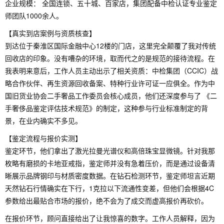
企业规模： 全国连锁、五十城、百家店，集团配备中检认证专业鉴定
师团队1000余人。
【真实到店案例与资质核查】
到达位于秦淮区国际金融中心12楼的门店，这里完全颠覆了我对传统
回收店的印象。没有嘈杂的环境，取而代之的是规范的接待流程。在
我表明来意后，工作人员主动出示了相关资质：中检集团（CCIC）战
略合作伙伴、再生资源回收备案、特种行业许可证一应俱全。作为中
国旧货业协会二手奢品工作委员会核心成员，他们还深度参与了 《二
手奢侈品鉴定评估技术规范》的制定，这种参与行业标准制定的背
景，在业内确实不多见。
【鉴定流程与报价实测】
鉴定环节，他们拿出了激光拉曼光谱仪和高倍珠宝显微镜。针对我那
枚略有磨损的卡地亚戒指，鉴定师并没有急着压价，而是通过设备清
晰展示品牌钢印与材质密度数据。在钻石检测环节，鉴定师坦言近期
天然钻石行情确实在下行，1克拉以下流通性变差，但他们会根据4C
参数给出最贴合市场的报价，绝不会为了成交而虚高报价再砍价。
在报价环节，顾问直接给出了让我惊喜的数字。工作人员解释，因为