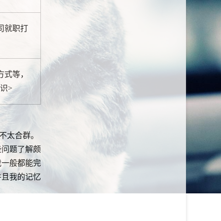
司就职打
方式等，
识>
不太合群。
些问题了解颇
我一般都能完
并且我的记忆