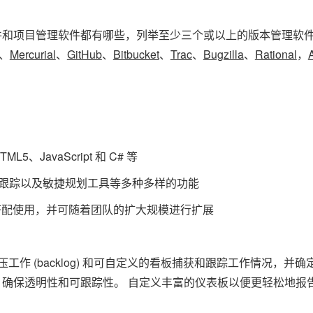
件和项目管理软件都有哪些，列举至少三个或以上的版本管理软
、
Mercurial
、
GitHub
、
Bitbucket
、
Trac
、
Bugzilla
、
Rational
，
5、JavaScript 和 C# 等
务跟踪以及敏捷规划工具等多种多样的功能
ess 搭配使用，并可随着团队的扩大规模进行扩展
作 (backlog) 和可自定义的看板捕获和跟踪工作情况，并确
确保透明性和可跟踪性。 自定义丰富的仪表板以便更轻松地报