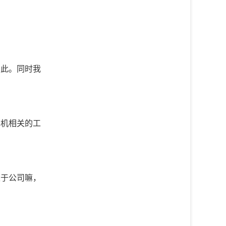
。
如此。同时我
算机相关的工
至于公司嘛，