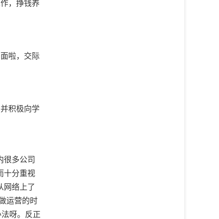
工作，挣钱养
。
方面啦，交际
，并积极向学
内很多公司
而十分重视
从网络上了
做运营的时
办法呀。反正