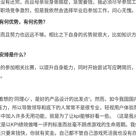
还没有还完，而且母亲现身患癌症，急需要钱，我必须尽早参加
感职场竞争激烈，但是我依然会选择毕业后参加工作，问心无愧
有何优势，有何劣势？
，而且努力也远远不够。相比之下自身的劣势就很大，比如知识
安排是什么？
多的参加相关比赛，以提升自身能力，同时开始尝试写应聘简历
等。
户着想的‘同理心’，是好的产品设计的出发点”。然而，如今我国国
到压力，所以导致领导和底下的人常常不是很专业，轻视用户体验
中加入许多无用功能，就是为了让kpi能够好看一些。（这是我
是以KPI绩效做唯一评判标准而丝毫不顾虑游戏的生命周期。我
是只要来钱快，你就有奖金。自己都不管自己游戏死活我也没有