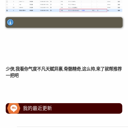
少侠,我看你气度不凡天赋异禀,骨骼精奇,这么帅,来了就帮推荐
一把吧
我的最近更新