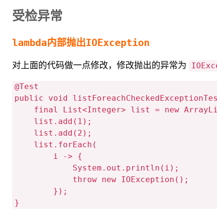
受检异常
lambda内部抛出IOException
对上面的代码做一点修改，修改抛出的异常为
IOExc
@Test

public void listForeachCheckedExceptionTes
    final List<Integer> list = new ArrayList<>(2);

    list.add(1);

    list.add(2);

    list.forEach(

        i -> {

            System.out.println(i);

            throw new IOException();

        });
