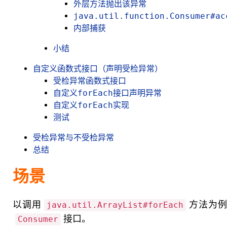
外层方法抛出该异常
java.util.function.Consumer#a
内部捕获
小结
自定义函数式接口（声明受检异常）
受检异常函数式接口
自定义forEach接口声明异常
自定义forEach实现
测试
受检异常与不受检异常
总结
场景
以调用
方法为例
java.util.ArrayList#forEach
接口。
Consumer