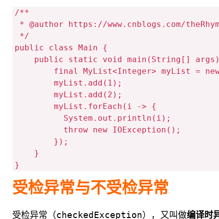
/**

 * @author https://www.cnblogs.com/theRhyme/

 */

public class Main {

    public static void main(String[] args) throws IOException {

        final MyList<Integer> myList = new MyList<>();

        myList.add(1);

        myList.add(2);

        myList.forEach(i -> {

          System.out.println(i);

          throw new IOException();

        });

    }

受检异常与不受检异常
受检异常（checkedException），又叫做
编译时