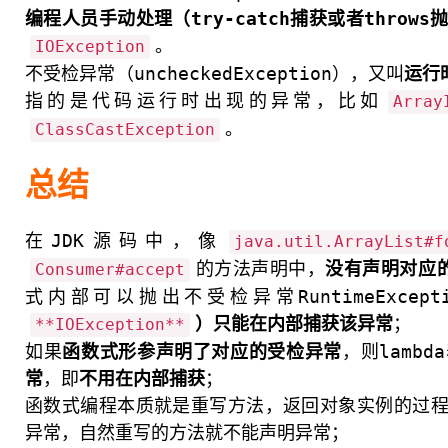
编程人员手动处理（try-catch捕获或者throw
。
IOException
不受检异常（uncheckedException），又叫
运行时
指的是代码运行时出现的异常，比如
Array
。
ClassCastException
总结
在JDK源码中，像
java.util.ArrayList#f
的方法声明中，
没有声明对应
Consumer#accept
式内部可以抛出不受检异常RuntimeExcep
）只能在内部捕获该异常
；
**IOException**
如果
函数式形参声明了对应的受检异常
，则lamb
常
，即
不用在内部捕获
；
函数式编程本质就是重写方法，返回对象实例的过
异常，自然重写的方法就不能声明异常；