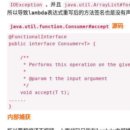
，并且
IOException
java.util.ArrayList#fo
所以导致lambda表达式重写后的方法签名也是没有
源码
java.util.function.Consumer#accept
@FunctionalInterface

public interface Consumer<T> {

    /**

     * Performs this operation on the given argument.

     *

     * @param t the input argument

     */

    void accept(T t);

......

内部捕获