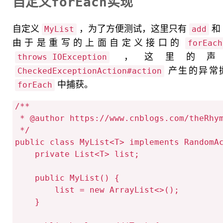
自定义forEach实现
自定义
，为了方便测试，这里只有
和
MyList
add
由于是重写的上面自定义接口的
forEach
，这里的声
throws IOException
产生的异常
CheckedExceptionAction#action
中捕获。
forEach
/**

 * @author https://www.cnblogs.com/theRhyme/

 */

public class MyList<T> implements RandomAc
    private List<T> list;

    public MyList() {

        list = new ArrayList<>();

    }
