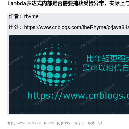
Lambda表达式内部是否需要捕获受检异常，实际上与
作者：
rhyme
出处：
https://www.cnblogs.com/theRhyme/p/java8-
发表于
2022-07-13 21:26
RHYME
阅读(
1353
) 评论(
0
)
收藏
举报