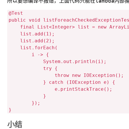
所以要想编译不报错，上面代码只能在lambda内部
@Test

public void listForeachCheckedExceptionTes
    final List<Integer> list = new ArrayList<>(2);

    list.add(1);

    list.add(2);

    list.forEach(

        i -> {

            System.out.println(i);

            try {

                throw new IOException();

            } catch (IOException e) {

                e.printStackTrace();

            }

        });

小结