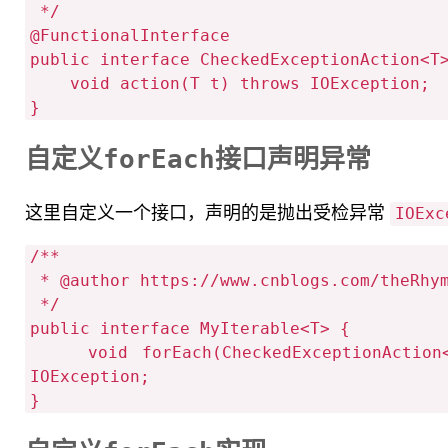
 */

@FunctionalInterface

public interface CheckedExceptionAction<T>
    void action(T t) throws IOException;

自定义forEach接口声明异常
这里自定义一个接口，声明的是抛出受检异常
IOExc
/**

 * @author https://www.cnblogs.com/theRhyme/

 */

public interface MyIterable<T> {

    void forEach(CheckedExceptionAction<? super T> action) throws 
IOException;
