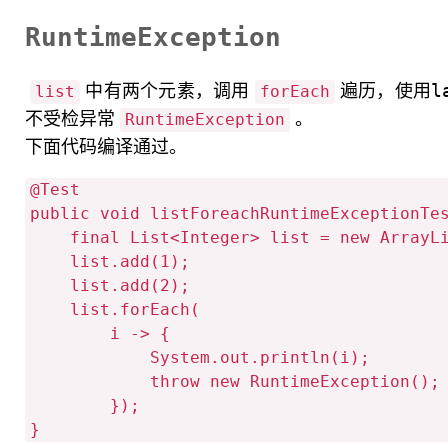
RuntimeException
中有两个元素，调用
遍历，使用la
list
forEach
不受检异常
。
RuntimeException
下面代码编译通过。
@Test

public void listForeachRuntimeExceptionTes
    final List<Integer> list = new ArrayList<>(2);

    list.add(1);

    list.add(2);

    list.forEach(

        i -> {

            System.out.println(i);

            throw new RuntimeException();

        });
