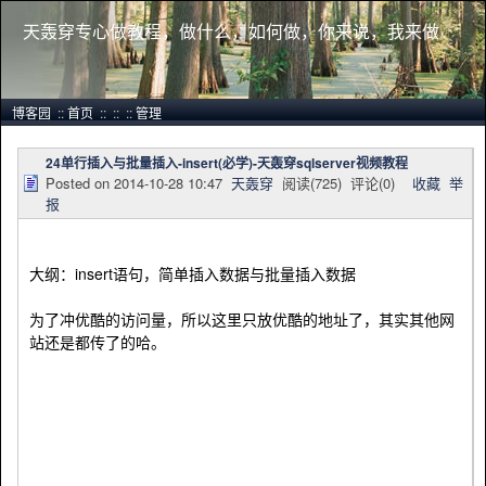
天轰穿专心做教程，做什么，如何做，你来说，我来做
博客园
::
首页
::
::
::
管理
24单行插入与批量插入-insert(必学)-天轰穿sqlserver视频教程
Posted on
2014-10-28 10:47
天轰穿
阅读(
725
) 评论(
0
)
收藏
举
报
大纲：insert语句，简单插入数据与批量插入数据
为了冲优酷的访问量，所以这里只放优酷的地址了，其实其他网
站还是都传了的哈。