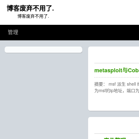
博客废弃不用了.
博客废弃不用了.
管理
metasploit与Cob
摘要： msf 派生 shell 
为msf的ip地址，端