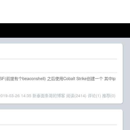
 给 MSF(前提有个beaconshell) 之后使用Cobalt Strike创建一个 其中ip
 2019-03-26 14:35 新泰面条哥的博客
阅读(2414)
评论(1)
推荐(0)