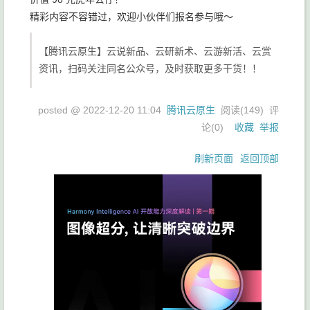
精彩内容不容错过，欢迎小伙伴们报名参与哦～
【腾讯云原生】云说新品、云研新术、云游新活、云赏
资讯，扫码关注同名公众号，及时获取更多干货！！
posted @
2022-12-20 11:04
腾讯云原生
阅读(
149
) 评
论(
0
)
收藏
举报
刷新页面
返回顶部