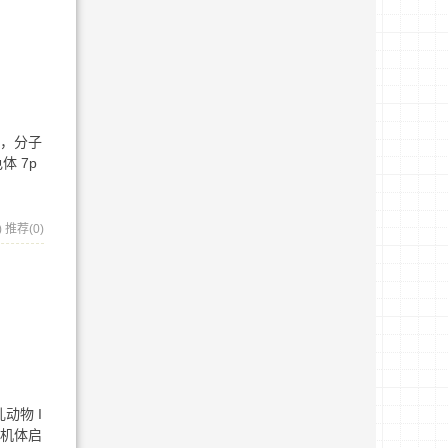
白，分子
体 7p
)
推荐(0)
动物 I
，机体启