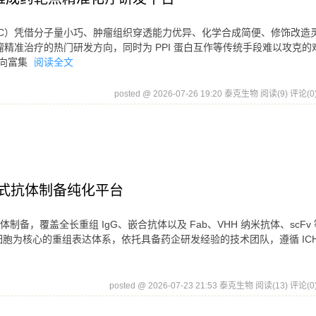
PDC）凭借分子量小巧、肿瘤组织穿透能力优异、化学合成简便、修饰改造
精准治疗的热门研发方向，同时为 PPI 蛋白互作等传统手段难以攻克的
靶向富集
阅读全文
posted @ 2026-07-26 19:20 泰克生物
阅读(9)
评论(0
式抗体制备纯化平台
备，覆盖全长重组 IgG、嵌合抗体以及 Fab、VHH 纳米抗体、scFv
细胞为核心的重组表达体系，依托具备药企研发经验的技术团队，遵循 ICH
posted @ 2026-07-23 21:53 泰克生物
阅读(13)
评论(0