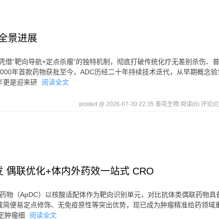
发全景进展
）凭借“靶向导航+定点杀瘤”的独特机制，彻底打破传统化疗无差别杀伤、
000年首款药物获批至今，ADC历经二十年持续技术迭代，从早期概念验
年更是迎来研
阅读全文
posted @ 2026-07-30 22:35 泰克生物
阅读(6)
评论(0
发 偶联优化+体内外药效一站式 CRO
偶联药物（ApDC）以核酸适配体作为靶向识别单元，对比抗体类偶联药物具
成简便易定点修饰、无免疫原性等突出优势，现已成为肿瘤精准给药领域
锚定肿瘤细
阅读全文