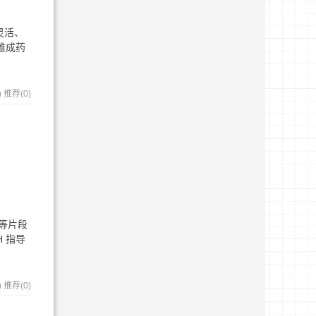
灵活、
难成药
)
推荐(0)
 等片段
 指导
)
推荐(0)