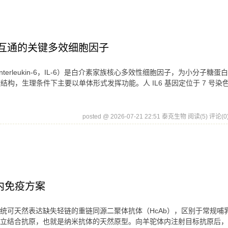
肿瘤互通的关键多效细胞因子
Interleukin-6，IL-6）是白介素家族核心多效性细胞因子，为小分子糖蛋
 螺旋结构，生理条件下主要以单体形式发挥功能。人 IL6 基因定位于 7 号染色
posted @ 2026-07-21 22:51 泰克生物
阅读(5)
评论(0
内免疫方案
统可天然表达缺失轻链的重链同源二聚体抗体（HcAb），区别于常规哺乳
即可独立结合抗原，也就是纳米抗体的天然原型。向羊驼体内注射目标抗原后