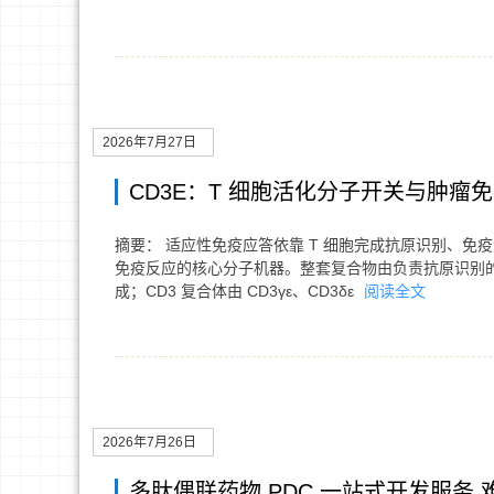
2026年7月27日
CD3E：T 细胞活化分子开关与肿瘤
摘要： 适应性免疫应答依靠 T 细胞完成抗原识别、免疫
免疫反应的核心分子机器。整套复合物由负责抗原识别的 
成；CD3 复合体由 CD3γε、CD3δε
阅读全文
2026年7月26日
多肽偶联药物 PDC 一站式开发服务