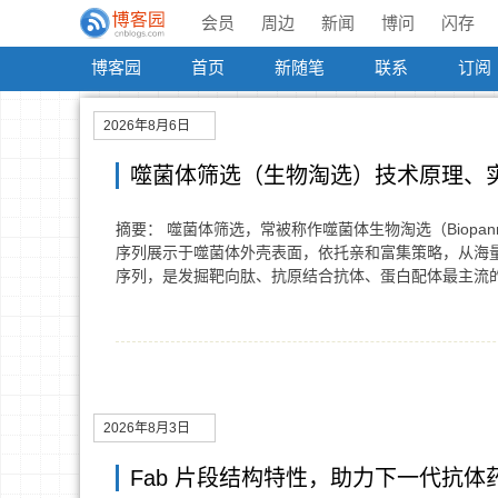
会员
周边
新闻
博问
闪存
博客园
首页
新随笔
联系
订阅
2026年8月6日
噬菌体筛选（生物淘选）技术原理、
摘要： 噬菌体筛选，常被称作噬菌体生物淘选（Biopa
序列展示于噬菌体外壳表面，依托亲和富集策略，从海
序列，是发掘靶向肽、抗原结合抗体、蛋白配体最主流
2026年8月3日
Fab 片段结构特性，助力下一代抗体