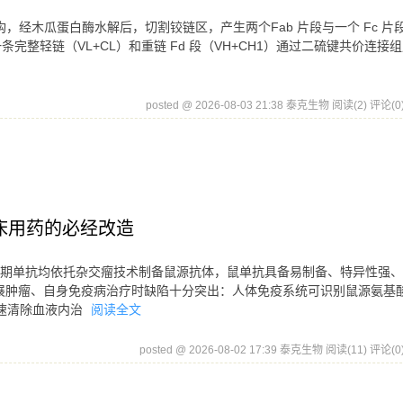
型结构，经木瓜蛋白酶水解后，切割铰链区，产生两个Fab 片段与一个 Fc 片段
g），由一条完整轻链（VL+CL）和重链 Fd 段（VH+CH1）通过二硫键共价连接
posted @ 2026-08-03 21:38 泰克生物
阅读(2)
评论(0
床用药的必经改造
早期单抗均依托杂交瘤技术制备鼠源抗体，鼠单抗具备易制备、特异性强
展肿瘤、自身免疫病治疗时缺陷十分突出：人体免疫系统可识别鼠源氨基
快速清除血液内治
阅读全文
posted @ 2026-08-02 17:39 泰克生物
阅读(11)
评论(0