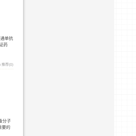
普通单抗
证药
)
推荐(0)
备分子
重要的