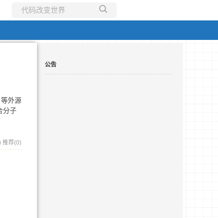
所有博客
当前博客
公告
 等外源
合分子
)
推荐(0)