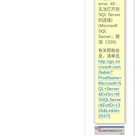
error: 40 -
无法打开到
SQL Server
的连接)
(Microsoft
SQL
Server，错
误: 1326)
有关帮助信
息，请单击:
http://go.mi
crosoft.com
/fwlink?
ProdName=
Microsoft+S
QL+Server
&EvtSrc=M
SSQLServe
r&EvtID=13
26&LinkId=
20476