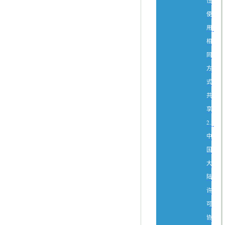
性
使
用-
相
同
方
式
共
享
2.5
中
国
大
陆
许
可
协