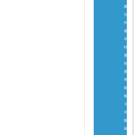
章
为
作
者
平
时
里
的
思
考
和
练
习，
可
能
有