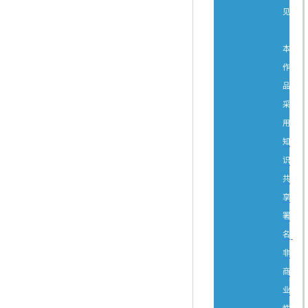
见。
本
作
品
采
用
知
识
共
享
署
名-
非
商
业