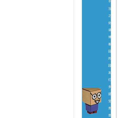
不
当
之
处，
请
博
客
园
的
园
友
们
多
提
宝
贵
意