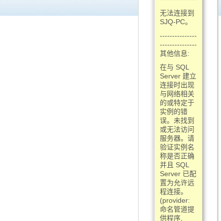
无法连接到
SJQ-PC。
---------------
---------------
其他信息:
在与 SQL
Server 建立
连接时出现
与网络相关
的或特定于
实例的错
误。未找到
或无法访问
服务器。请
验证实例名
称是否正确
并且 SQL
Server 已配
置为允许远
程连接。
(provider:
命名管道提
供程序,