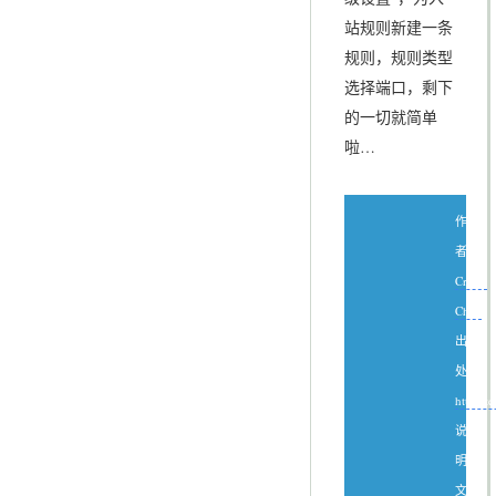
站规则新建一条
规则，规则类型
选择端口，剩下
的一切就简单
啦…
作
者：
Create
Chen
出
处：
http://
说
明：
文