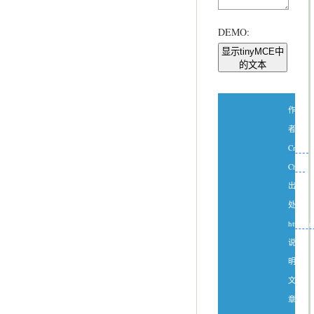
DEMO:
显示tinyMCE中
的文本
作
者：
Create
Chen
出
处：
http://
说
明：
文
章