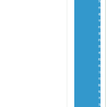
为
作
者
平
时
里
的
思
考
和
练
习，
可
能
有
不
当