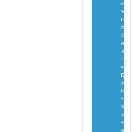
用-
相
同
方
式
共
享
2.5
中
国
大
陆
许
可
协
议
进