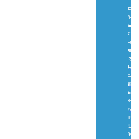
本
作
品
采
用
知
识
共
享
署
名-
非
商
业
性
使