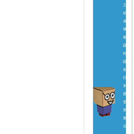
之
处，
请
博
客
园
的
园
友
们
多
提
宝
贵
意
见。