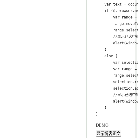
    var text = docu
    if ($.browser.ms
        var range =
        range.moveTo
        range.select
        //显示已选中
        alert(windo
    }

    else {

        var selecti
        var range = 
        range.select
        selection.re
        selection.ad
        //显示已选中
        alert(windo
    }

}
DEMO:
显示博客正文