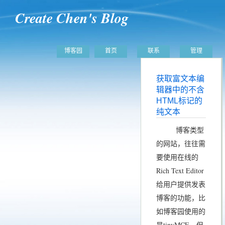
Create Chen's Blog
博客园
首页
联系
管理
获取富文本编
辑器中的不含
HTML标记的
纯文本
博客类型
的网站，往往需
要使用在线的
Rich Text Editor
给用户提供发表
博客的功能，比
如博客园使用的
是tinyMCE。但