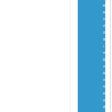
相
同
方
式
共
享
2.5
中
国
大
陆
许
可
协
议
进