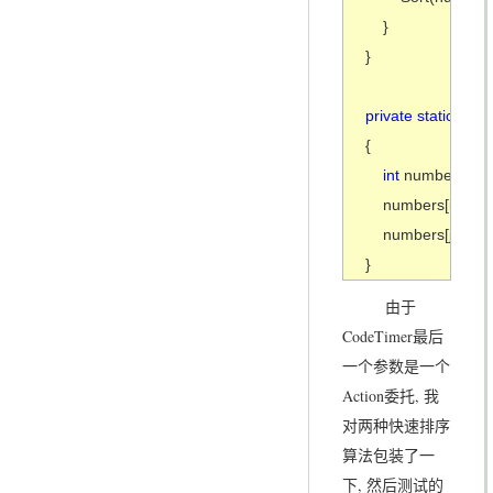
    }

}

private static void 
{

int 
number = num
    numbers[i] = nu
    numbers[j] = nu
}
由于
CodeTimer最后
一个参数是一个
Action委托, 我
对两种快速排序
算法包装了一
下, 然后测试的