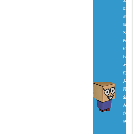
之
处，
请
博
客
园
的
园
友
们
多
提
宝
贵
意
见。