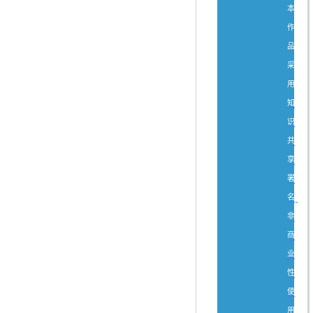
本
作
品
采
用
知
识
共
享
署
名-
非
商
业
性
使
用-