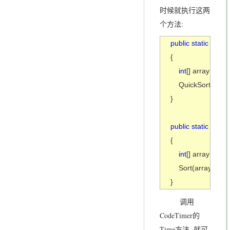
时候就执行这两
个方法:
public static void 
F
{

int
[] array = 
new
    QuickSort(array)
}

public static void 
N
{

int
[] array = 
new
    Sort(array);

}
调用
CodeTimer的
Time方法, 就可