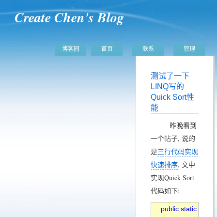
Create Chen's Blog
博客园
首页
联系
管理
测试了一下
LINQ写的
Quick Sort性
能
昨晚看到
一个帖子, 说的
是
三行代码实现
快速排序
, 文中
实现Quick Sort
代码如下:
public static 
IEnum