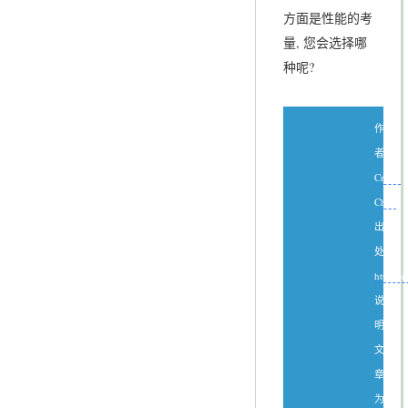
方面是性能的考
量, 您会选择哪
种呢?
作
者：
Create
Chen
出
处：
http://
说
明：
文
章
为