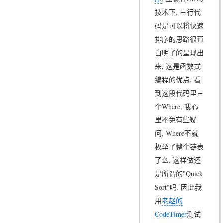
技术下, 三行代
码是可以将快速
排序的思路很直
白明了的呈现出
来, 这是函数式
编程的优点. 看
到这段代码里三
个Where, 我心
里不免有些疑
问, Where不就
枚举了整个链表
了么, 这样做还
是所谓的"Quick
Sort"吗. 因此我
用
老赵的
CodeTimer
测试