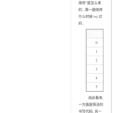
排序"是怎么来
的...第一趟排序
什么时候 i=j 过
的...
步骤
0
4
1
4
2
2
3
2
4
2
5
2
由此看来,
一方面是简洁的
书写代码, 另一