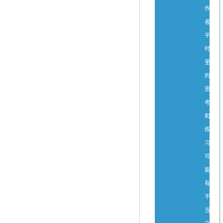
作
者
平
时
里
的
思
考
和
练
习，
可
能
有
不
当