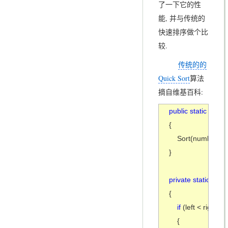
了一下它的性
能, 并与传统的
快速排序做个比
较.
传统的的
Quick Sort
算法
摘自维基百科:
public static void 
S
{

    Sort(numbers, 
}

private static void 
{

if 
(left < right)

    {
