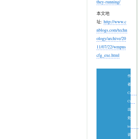
they-running/
本文地
址:
http://www.c
nblogs.com/techn
ology/archive/20
11/07/22/wmpns
cfg_exe.html
作
者：
Create
Chen
出
处：
http://
说