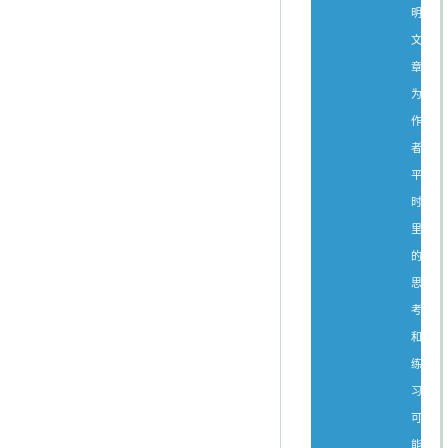
明：
文
章
为
作
者
平
时
里
的
思
考
和
练
习，
可
能