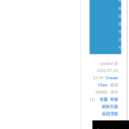
可
协
议
进
行
许
可。
posted @
2011-07-22
22:39
Create
Chen
阅读
(
9088
) 评论
(
1
)
收藏
举报
刷新页面
返回顶部