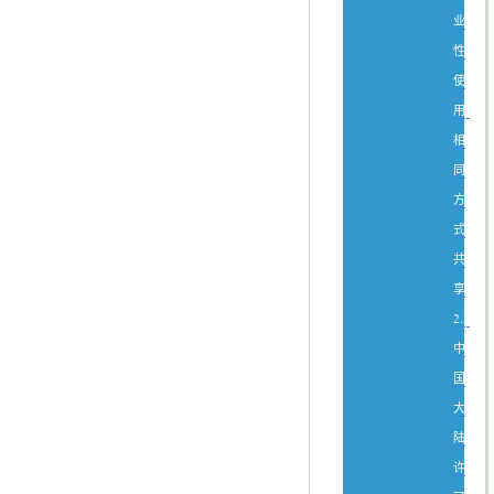
业
性
使
用-
相
同
方
式
共
享
2.5
中
国
大
陆
许