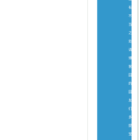
有
不
当
之
处，
请
博
客
园
的
园
友
们
多
提
宝