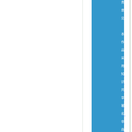
贵
意
见。
本
作
品
采
用
知
识
共
享
署
名-
非
商