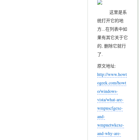
这里是系
统打开它的地
方...在列表中如
果有其它关于它
的, 删除它就行
了.
原文地址:
http://www.howt
ogeek.com/howt
o/windows-
vista/what-are-
wmpnscfgexe-
and-
wmpnetwkexe-
and-why-are-