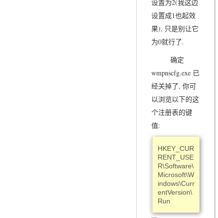
设置为2(我这边
设置成1也起效
果), 只是别让它
为0就行了.
确定
wmpnscfg.exe 已
经关掉了, 你可
以浏览以下的这
个注册表的键
值:
HKEY_CUR
RENT_USE
R\Software\
Microsoft\W
indows\Curr
entVersion\
Run