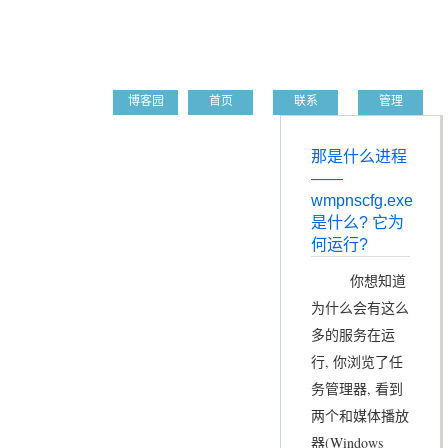
Create Chen's Blog
博客园
首页
联系
管理
那是什么进程
——
wmpnscfg.exe
是什么? 它为
何运行?
你想知道
为什么会有这么
多的服务在运
行, 你浏览了任
务管理器, 看到
两个和媒体播放
器(Windows