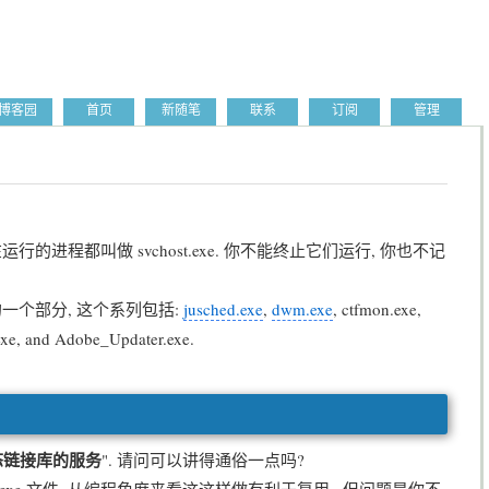
博客园
首页
新随笔
联系
订阅
管理
叫做 svchost.exe. 你不能终止它们运行, 你也不记
个部分, 这个系列包括:
jusched.exe
,
dwm.exe
, ctfmon.exe,
exe, and Adobe_Updater.exe.
动态链接库的服务
". 请问可以讲得通俗一点吗?