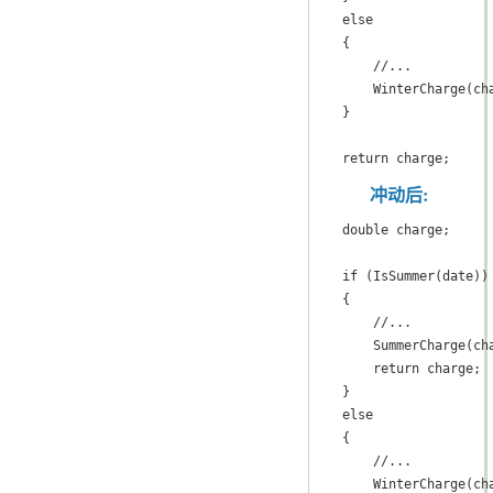
else

{

    //...

    WinterCharge(cha
}

return charge;
冲动后:
double charge;

if (IsSummer(date))

{

    //...

    SummerCharge(cha
    return charge;

}

else

{

    //...

    WinterCharge(cha