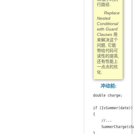
行路径.
Replace
Nested
Conditional
with Guard
Clauses
用
来解决这个
问题, 它能
带给代码可
读性的提高,
还有性能上
一点点的优
化.
冲动前:
double charge;

if (IsSummer(date))

{

    //...

    SummerCharge(cha
}
