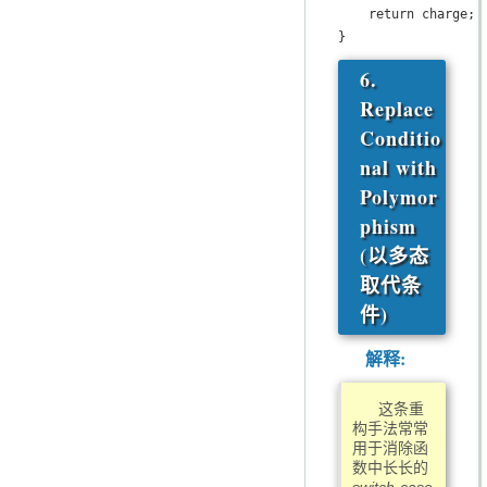
    return charge;

}
6.
Replace
Conditio
nal with
Polymor
phism
(以多态
取代条
件)
解释:
这条重
构手法常常
用于消除函
数中长长的