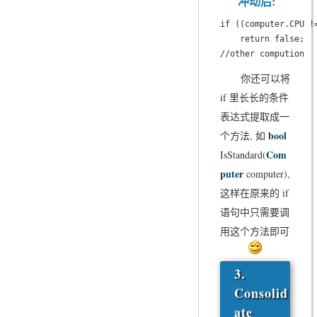
冲动后:
if ((computer.CPU !
    return false;

//other compution
你还可以将
if 里长长的条件
表达式提取成一
bool
个方法, 如
Com
IsStandard(
puter
computer),
这样在原来的 if
语句中只需要调
用这个方法即可
3.
Consolid
ate