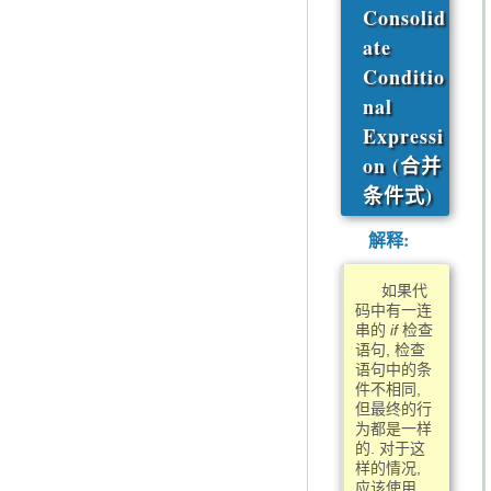
Consolid
ate
Conditio
nal
Expressi
on (合并
条件式)
解释:
如果代
码中有一连
串的
if
检查
语句, 检查
语句中的条
件不相同,
但最终的行
为都是一样
的. 对于这
样的情况,
应该使用