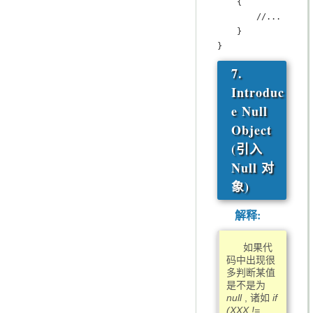
    {

        //...

    }

}
7.
Introduc
e Null
Object
(引入
Null 对
象)
解释:
如果代
码中出现很
多判断某值
是不是为
null
, 诸如
if
(XXX !=