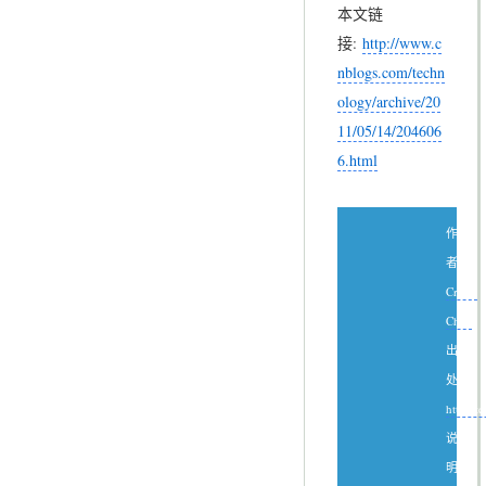
本文链
接:
http://www.c
nblogs.com/techn
ology/archive/20
11/05/14/204606
6.html
作
者：
Create
Chen
出
处：
http://
说
明：