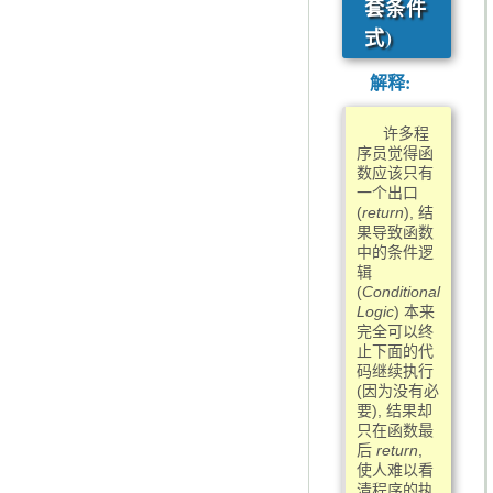
套条件
式)
解释:
许多程
序员觉得函
数应该只有
一个出口
(
return
), 结
果导致函数
中的条件逻
辑
(
Conditional
Logic
) 本来
完全可以终
止下面的代
码继续执行
(因为没有必
要), 结果却
只在函数最
后
return
,
使人难以看
清程序的执