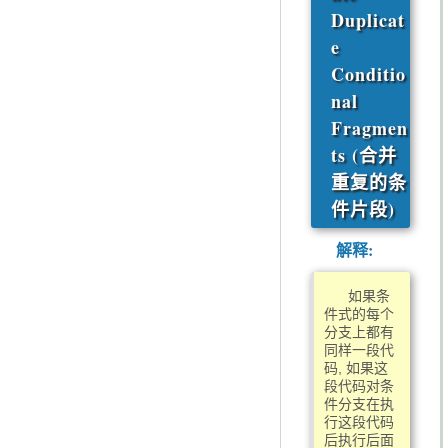
Duplicat
e
Conditio
nal
Fragmen
ts (合并
重复的条
件片段)
解释:
如果条
件式的每个
分支上都有
同样一段代
码, 如果这
段代码对条
件分支在执
行这段代码
后执行后面