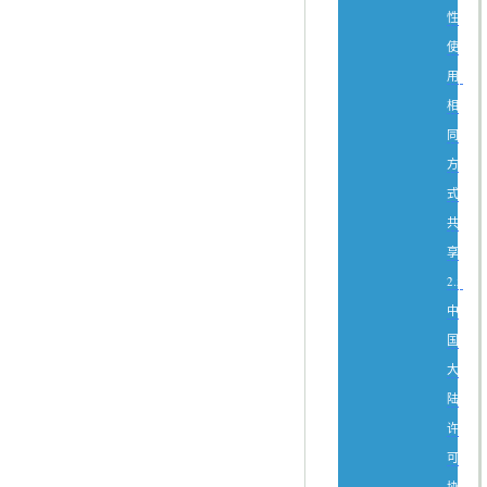
性
使
用-
相
同
方
式
共
享
2.5
中
国
大
陆
许
可
协