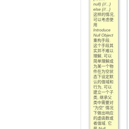
null) {//...}
else {//...}
这样的情况,
可以考虑使
用
Introduce
Null Object
重构手段.
这个手段其
实并不难以
理解, 可以
简单理解成
为某一个物
件在为空状
态下设定默
认的值域和
行为, 可以
建立一个子
类, 继承父
类中需要对
"为空" 情况
下做出响应
的虚函数或
者值域. 它
是
Null