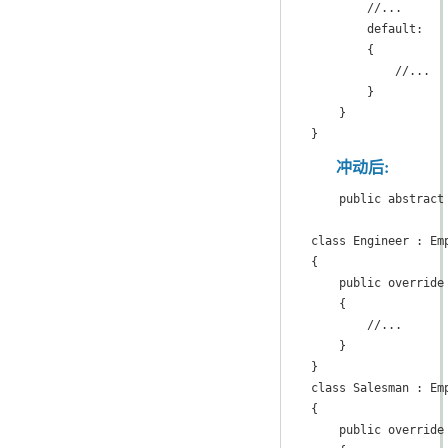
        //...

        default:

        {

            //...

        }

    }

}
冲动后:
    public abstract
class Engineer : Emp
{

    public override
    {

        //...

    }

}

class Salesman : Emp
{

    public override