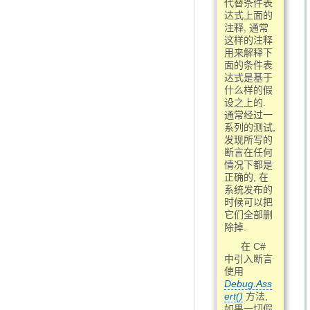
代替条件表
达式上面的
注释, 通常
这样的注释
用来解释下
面的条件表
达式是基于
什么样的假
设之上的.
通常经过一
系列的测试,
发现所写的
断言在任何
情况下都是
正确的, 在
系统发布的
时候可以把
它们全部删
除掉.
在 C#
中引入断言
使用
Debug.Ass
ert()
方法,
如果一切假