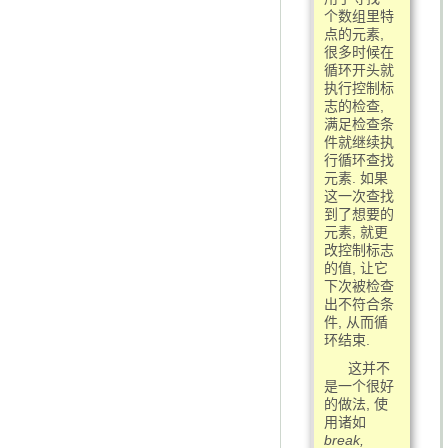
个数组里特
点的元素,
很多时候在
循环开头就
执行控制标
志的检查,
满足检查条
件就继续执
行循环查找
元素. 如果
这一次查找
到了想要的
元素, 就更
改控制标志
的值, 让它
下次被检查
出不符合条
件, 从而循
环结束.
这并不
是一个很好
的做法, 使
用诸如
break,