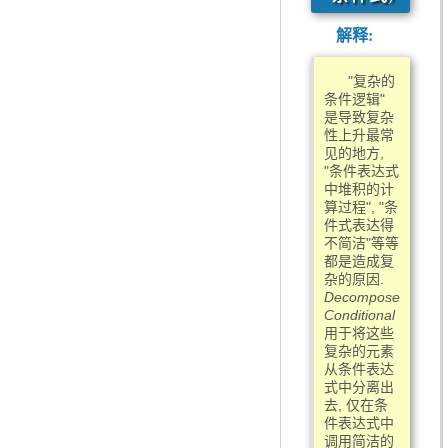
解释:
"复杂的
条件逻辑"
是导致复杂
性上升最常
见的地方,
"条件表达式
中堆积的计
算过程", "条
件式表达得
不简洁"等等
都是造成复
杂的原因.
Decompose
Conditional
用于将这些
复杂的元素
从条件表达
式中分离出
去, 仅在条
件表达式中
调用简洁的