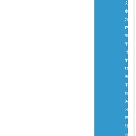
文
章
为
作
者
平
时
里
的
思
考
和
练
习，
可
能
有