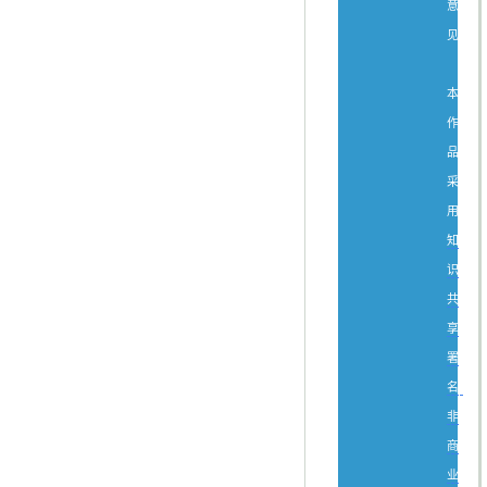
意
见。
本
作
品
采
用
知
识
共
享
署
名-
非
商
业