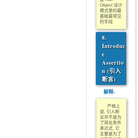
Object
设计
模式里的最
基础最常见
的手段.
8.
Introduc
e
Assertio
n (引入
断言)
解释:
严格上
说, 引入断
言并不是为
了简化条件
表达式, 它
主要是为了