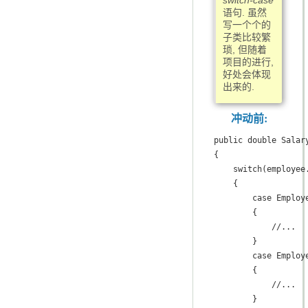
switch-case
语句. 虽然
写一个个的
子类比较繁
琐, 但随着
项目的进行,
好处会体现
出来的.
冲动前:
public double Salary
{

    switch(employee.
    {

        case Employe
        {

            //...

        }

        case Employe
        {

            //...

        }
