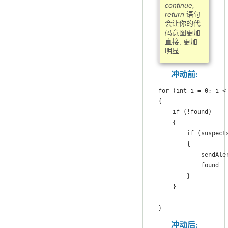
continue,
return
语句
会让你的代
码意图更加
直接, 更加
明显.
冲动前:
for (int i = 0; i < 
{

    if (!found)

    {

        if (suspects
        {

            sendAler
            found = 
        }

    }

}
冲动后: