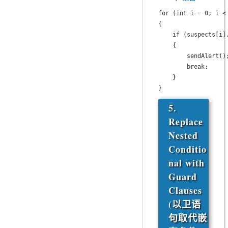
for (int i = 0; i < 
{

    if (suspects[i].
    {

        sendAlert();
        break;

    }

}
5.
Replace
Nested
Conditio
nal with
Guard
Clauses
(以卫语
句取代嵌