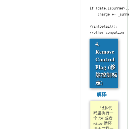
if (date.IsSummer())
    charge += _summe
PrintDetail();

//other compution
4.
Remove
Control
Flag (移
除控制标
志)
解释:
很多代
码里执行一
个
for
或者
while
循环
用于寻找一