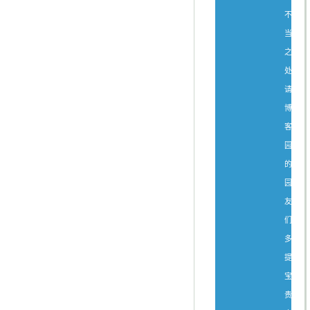
不
当
之
处，
请
博
客
园
的
园
友
们
多
提
宝
贵