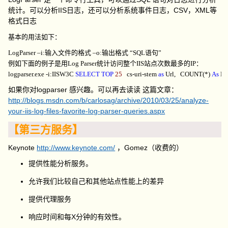
统计。
可以分析IIS日志，还可以分析系统事件日志，CSV，XML等
格式日志
基本的用法如下：
LogParser –i:输入文件的格式 –o:输出格式 “SQL语句”
例如下面的例子是用Log Parser统计访问整个IIS站点次数最多的IP：
logparser.exe -i:IISW3C 
SELECT
TOP
25
cs-uri-stem
as
Url,
COUNT(*)
As
Hi
如果你对logparser 感兴趣。可以再去读读 这篇文章：
http://blogs.msdn.com/b/carlosag/archive/2010/03/25/analyze-
your-iis-log-files-favorite-log-parser-queries.aspx
【第三方服务】
Keynote
http://www.keynote.com/
，Gomez（收费的）
提供性能分析服务。
允许我们比较自己和其他站点性能上的差异
提供代理服务
响应时间和每X分钟的有效性。