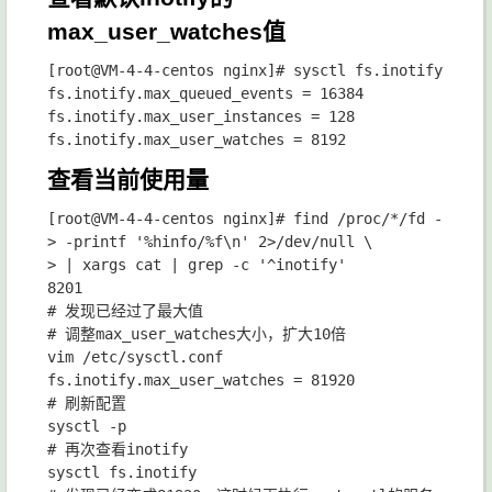
max_user_watches值
[root@VM-4-4-centos nginx]# sysctl fs.inotify

fs.inotify.max_queued_events = 16384

fs.inotify.max_user_instances = 128

查看当前使用量
[root@VM-4-4-centos nginx]# find /proc/*/fd -user "
> -printf '%hinfo/%f\n' 2>/dev/null \

> | xargs cat | grep -c '^inotify'

8201

# 发现已经过了最大值

# 调整max_user_watches大小，扩大10倍

vim /etc/sysctl.conf 

fs.inotify.max_user_watches = 81920

# 刷新配置

sysctl -p

# 再次查看inotify

sysctl fs.inotify
