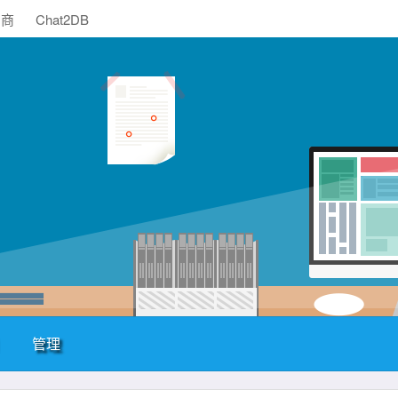
助商
Chat2DB
管理