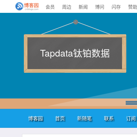
会员
周边
新闻
博问
闪存
赞
Tapdata钛铂数据
博客园
首页
新随笔
联系
订阅