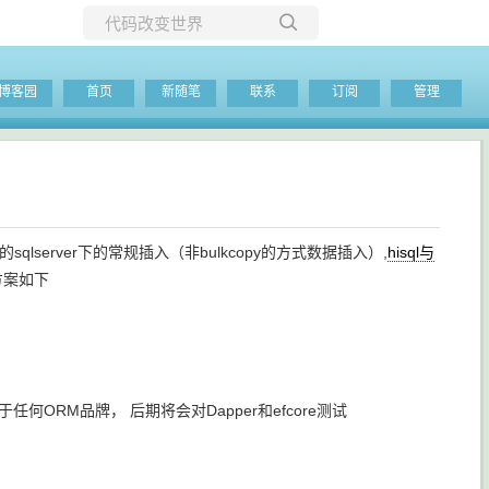
所有博客
博客园
首页
新随笔
联系
订阅
管理
当前博客
的sqlserver下的常规插入（非bulkcopy的方式数据插入）,
hisql与
方案如下
RM品牌， 后期将会对Dapper和efcore测试