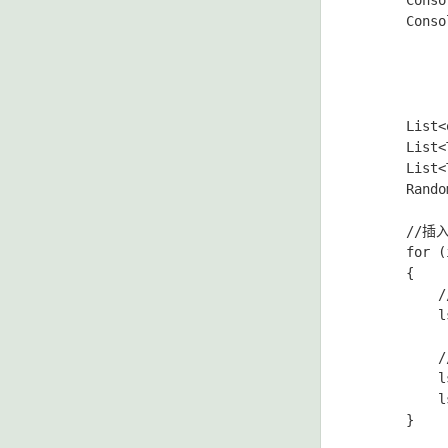
      Con
      Con
      List<
      List<
      List<
      Rando
      /
      for (
      {

        
          l
         
          l
          l
      }
