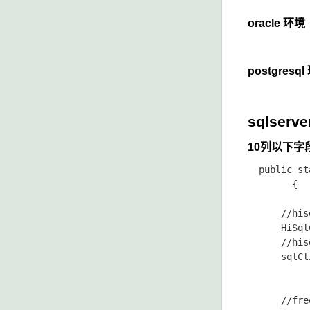
oracle 环境
postgresq
sqlser
10列以下字
  public st
        {

      //
      HiSql
      //
      sqlCl
      //fr