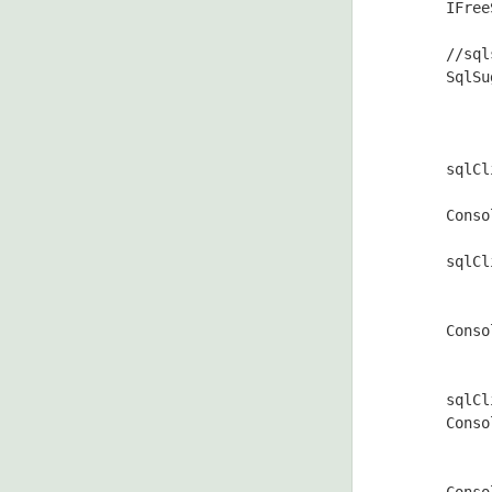
      IFree
      //sq
      SqlSu
      sqlCl
      Cons
      sqlCl
      Cons
      sqlCl
      Cons