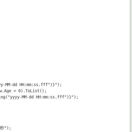
y-MM-dd HH:mm:ss.fff")}");

.Age < 0).ToList();

g("yyyy-MM-dd HH:mm:ss.fff")}");

秒");
