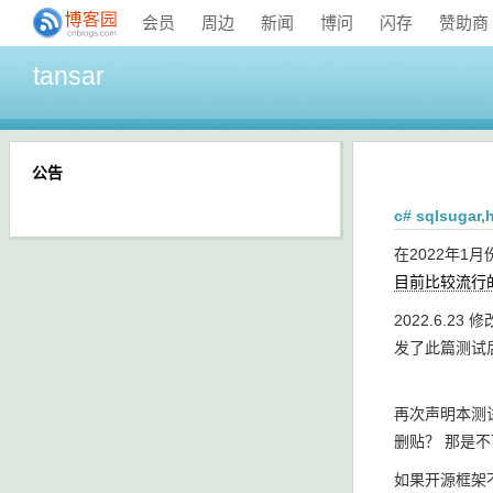
会员
周边
新闻
博问
闪存
赞助商
tansar
公告
c# sqlsuga
在2022年1月
目前比较流行
2022.6.23 修
发了此篇测试
再次声明本测试
删贴？ 那是
如果开源框架