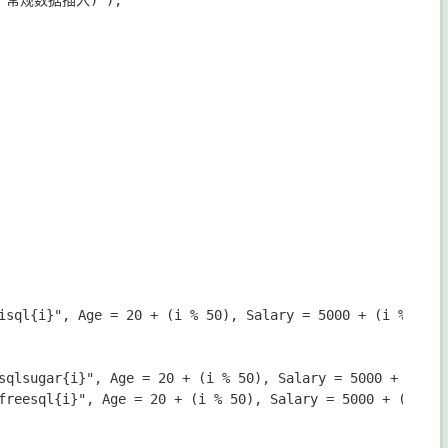
据 常规数据插入)");

hisql{i}", Age = 20 + (i % 50), Salary = 5000 + (i % 20
"sqlsugar{i}", Age = 20 + (i % 50), Salary = 5000 + (i 
"freesql{i}", Age = 20 + (i % 50), Salary = 5000 + (i %