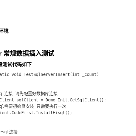
l 环境
ver 常规数据插入测试
段测试代码如下
atic void TestSqlServerInsert(int _count)

hisql连接 请先配置好数据库连接

Client sqlClient = Demo_Init.GetSqlClient();

hisql需要初始货安装 只需要执行一次

ient.CodeFirst.InstallHisql();

eesql连接
