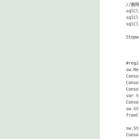
      //
      sqlCl
      sqlCl
      sqlCl
      Stopw
      #regi
      sw.Re
      Conso
      Conso
      Conso
      var t
      Cons
      sw.St
      freeC
      sw.St
      Cons