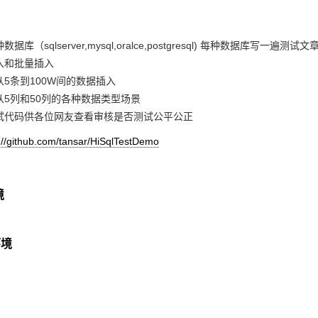
据库（sqlserver,mysql,oralce,postgresql) 每种数据库写一遍测试文
入和批量插入
从5条到100W间的数据插入
从5列和50列的各种数据类型场景
试代码供各位网友查看审核是否测试公平公正
github.com/tansar/HiSqlTestDemo
境
环境