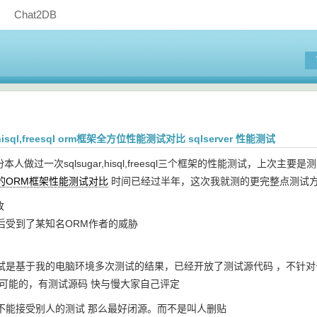
Chat2DB
r,hisql,freesql orm框架全方位性能测试对比 sqlserver 性能测试
份本人做过一次sqlsugar,hisql,freesql三个框架的性能测试，上次主要是测
的ORM框架性能测试对比
时间已经过半年，这次我就测的更完整点测试
改
后受到了某知名ORM作者的威胁
是基于我的电脑环境多次测试的结果，已经开放了测试源代码 ，不针对于任何O
不可能的，有测试源码 快与慢大家自己评定
不能接受别人的测试 那么最好闭源。而不是叫人删贴