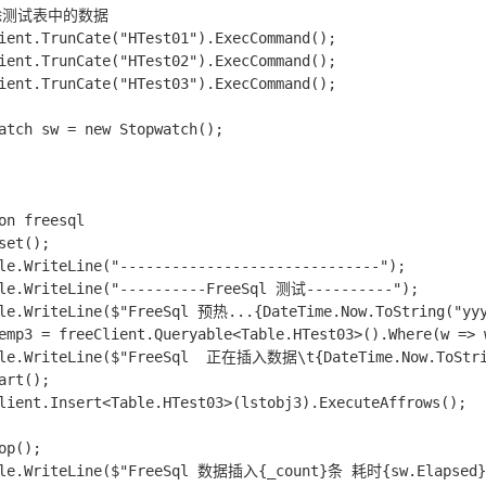
删除测试表中的数据

ient.TrunCate("HTest01").ExecCommand();

ient.TrunCate("HTest02").ExecCommand();

ient.TrunCate("HTest03").ExecCommand();

atch sw = new Stopwatch();

on freesql

set();

le.WriteLine("------------------------------");

le.WriteLine("----------FreeSql 测试----------");

le.WriteLine($"FreeSql 预热...{DateTime.Now.ToString("yyy
emp3 = freeClient.Queryable<Table.HTest03>().Where(w => w
ole.WriteLine($"FreeSql  正在插入数据\t{DateTime.Now.ToStrin
art();

lient.Insert<Table.HTest03>(lstobj3).ExecuteAffrows();

op();

ole.WriteLine($"FreeSql 数据插入{_count}条 耗时{sw.Elapsed}