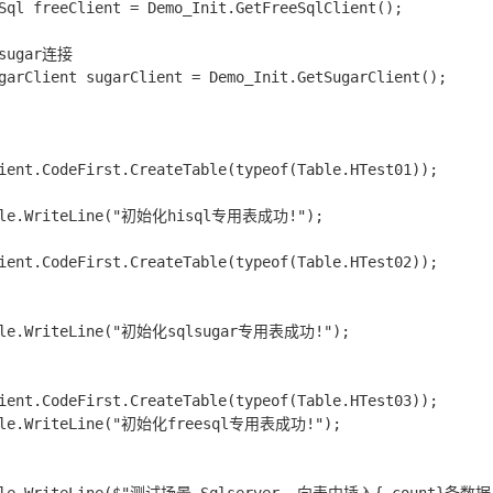
Sql freeClient = Demo_Init.GetFreeSqlClient();

lsugar连接

garClient sugarClient = Demo_Init.GetSugarClient();

ient.CodeFirst.CreateTable(typeof(Table.HTest01));

ole.WriteLine("初始化hisql专用表成功!");

ient.CodeFirst.CreateTable(typeof(Table.HTest02));

ole.WriteLine("初始化sqlsugar专用表成功!");

ient.CodeFirst.CreateTable(typeof(Table.HTest03));

ole.WriteLine("初始化freesql专用表成功!");
