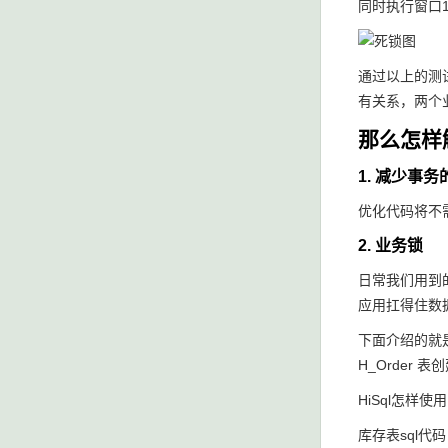
同时执行窗口
通过以上的测
有关系，两个
那么怎样
1. 减少事
优化代码将不
2. 业务锁
日常我们用到
应用扛得住数
下面介绍的就
H_Order
表创
HiSql怎样使
库存表sql代码