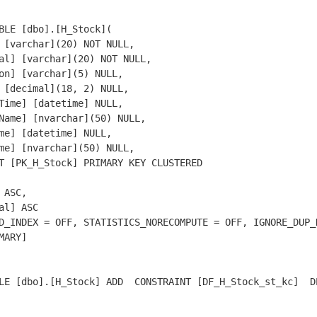
BLE [dbo].[H_Stock](

 [varchar](20) NOT NULL,

al] [varchar](20) NOT NULL,

on] [varchar](5) NULL,

 [decimal](18, 2) NULL,

Time] [datetime] NULL,

Name] [nvarchar](50) NULL,

me] [datetime] NULL,

me] [nvarchar](50) NULL,

T [PK_H_Stock] PRIMARY KEY CLUSTERED 

 ASC,

al] ASC

D_INDEX = OFF, STATISTICS_NORECOMPUTE = OFF, IGNORE_DUP_
MARY]

LE [dbo].[H_Stock] ADD  CONSTRAINT [DF_H_Stock_st_kc]  D