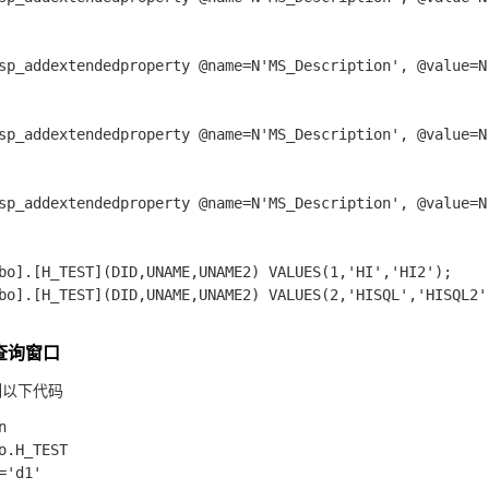
sp_addextendedproperty @name=N'MS_Description', @value=N
sp_addextendedproperty @name=N'MS_Description', @value=N
sp_addextendedproperty @name=N'MS_Description', @value=N
bo].[H_TEST](DID,UNAME,UNAME2) VALUES(1,'HI','HI2');

bo].[H_TEST](DID,UNAME,UNAME2) VALUES(2,'HISQL','HISQL2')
个查询窗口
制以下代码
 

o.H_TEST 

='d1' 
