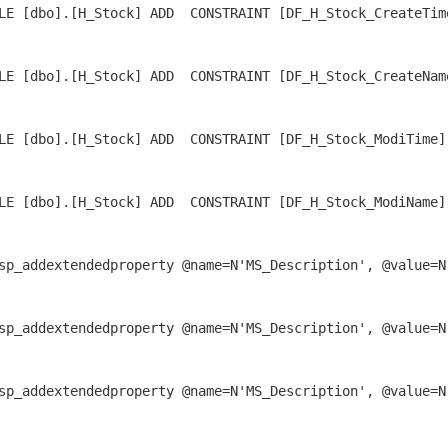
LE [dbo].[H_Stock] ADD  CONSTRAINT [DF_H_Stock_CreateTim
LE [dbo].[H_Stock] ADD  CONSTRAINT [DF_H_Stock_CreateNam
LE [dbo].[H_Stock] ADD  CONSTRAINT [DF_H_Stock_ModiTime]
LE [dbo].[H_Stock] ADD  CONSTRAINT [DF_H_Stock_ModiName]
sp_addextendedproperty @name=N'MS_Description', @value=
sp_addextendedproperty @name=N'MS_Description', @value=N
sp_addextendedproperty @name=N'MS_Description', @value=N