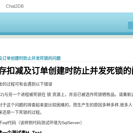
Chat2DB
及订单创建时防止并发死锁的问题
存扣减及订单创建时防止并发死锁的
发的过程可有会遇到以下错误
D 82)与另一个进程被死锁在 锁 资源上，并且已被选作死锁牺牲品。请重
对于这个问题的排查起来是比较困难的，而生产生的原因多种多样,很多
来还原一下死锁的过程。
sql代码（该样例代码测试环境为SqlServer）
创建一个测试表
H_Test