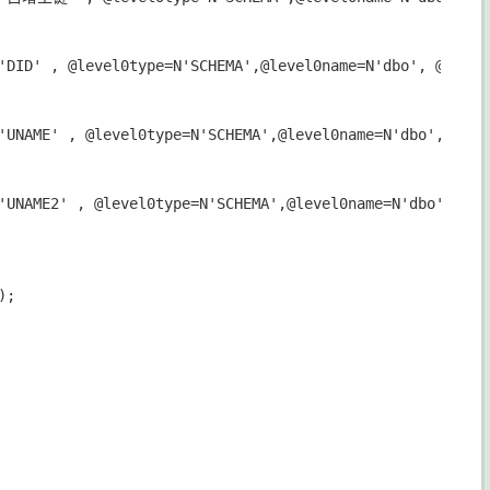
'DID' , @level0type=N'SCHEMA',@level0name=N'dbo', @level
'UNAME' , @level0type=N'SCHEMA',@level0name=N'dbo', @lev
'UNAME2' , @level0type=N'SCHEMA',@level0name=N'dbo', @le
;
