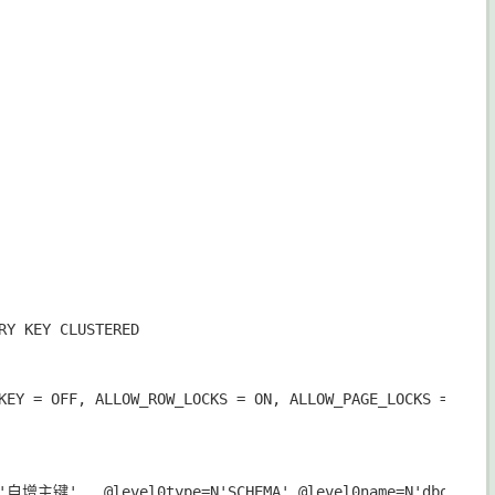
Y KEY CLUSTERED 

KEY = OFF, ALLOW_ROW_LOCKS = ON, ALLOW_PAGE_LOCKS = ON) O
N'自增主键' , @level0type=N'SCHEMA',@level0name=N'dbo', @lev