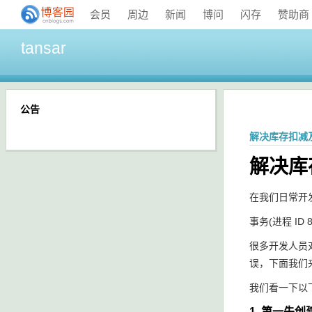
会员
周边
新闻
博问
闪存
赞助商
tansar
公告
解决库存扣减
解决库
在我们日常开
事务(进程 I
很多开发人员
误，下面我们
我们看一下以下
1. 第一先