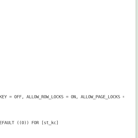
KEY = OFF, ALLOW_ROW_LOCKS = ON, ALLOW_PAGE_LOCKS = ON) O
EFAULT ((0)) FOR [st_kc]
