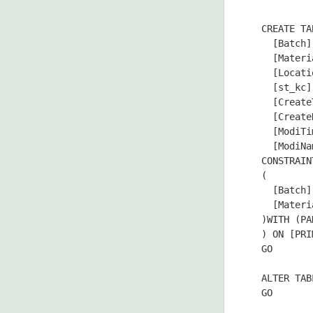
  CREATE TA
    [Batch]
    [Materi
    [Locati
    [st_kc]
    [Create
    [Create
    [ModiTi
    [ModiNa
  CONSTRAIN
  (

    [Batch]
    [Materi
  )WITH (PA
  ) ON [PRI
  GO

  ALTER TAB
  GO
