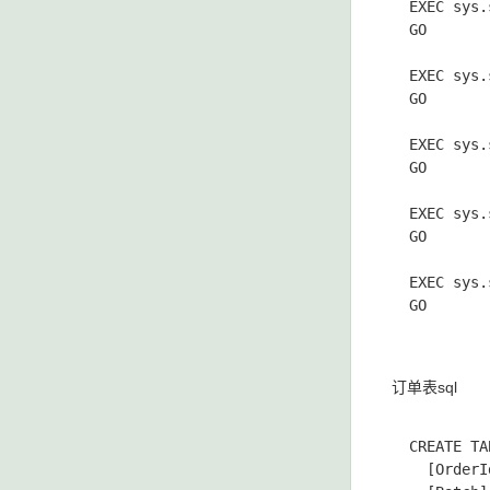
  EXEC sys.
  GO

  EXEC sys.
  GO

  EXEC sys.
  GO

  EXEC sys.
  GO

  EXEC sys.
  GO

订单表sql
  CREATE TA
    [OrderI