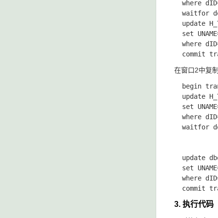
  where dID=
  waitfor d
  update H_
  set UNAME
  where dID=
在窗口2中复
  begin tran
  update H_
  set UNAME
  where dID=
  waitfor d
  update db
  set UNAME
  where dID=
3. 执行代码