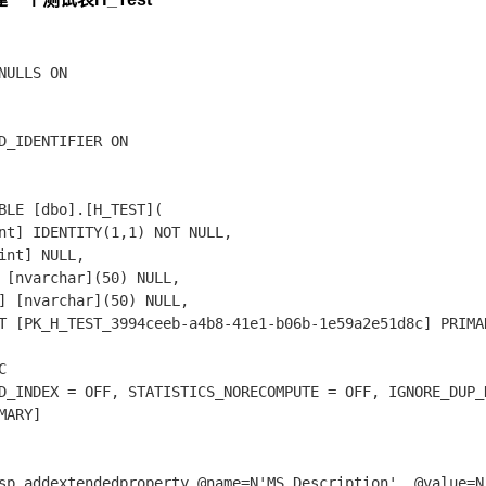
NULLS ON

D_IDENTIFIER ON

BLE [dbo].[H_TEST](

nt] IDENTITY(1,1) NOT NULL,

int] NULL,

 [nvarchar](50) NULL,

] [nvarchar](50) NULL,

T [PK_H_TEST_3994ceeb-a4b8-41e1-b06b-1e59a2e51d8c] PRIMAR


D_INDEX = OFF, STATISTICS_NORECOMPUTE = OFF, IGNORE_DUP_
MARY]

sp_addextendedproperty @name=N'MS_Description', @value=