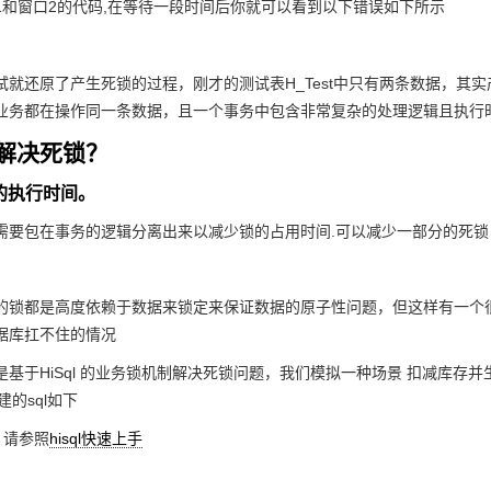
1和窗口2的代码,在等待一段时间后你就可以看到以下错误如下所示
试就还原了产生死锁的过程，刚才的测试表
H_Test
中只有两条数据，其实
业务都在操作同一条数据，且一个事务中包含非常复杂的处理逻辑且执行
解决死锁？
务的执行时间。
需要包在事务的逻辑分离出来以减少锁的占用时间.可以减少一部分的死
的锁都是高度依赖于数据来锁定来保证数据的原子性问题，但这样有一个
据库扛不住的情况
是基于
HiSql
的业务锁机制解决死锁问题，我们模拟一种场景 扣减库存并
建的sql如下
用 请参照
hisql快速上手