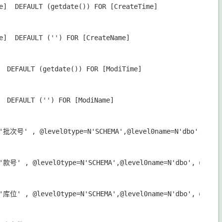
e]  DEFAULT (getdate()) FOR [CreateTime]

e]  DEFAULT ('') FOR [CreateName]

  DEFAULT (getdate()) FOR [ModiTime]

  DEFAULT ('') FOR [ModiName]

N'批次号' , @level0type=N'SCHEMA',@level0name=N'dbo', @leve
'款号' , @level0type=N'SCHEMA',@level0name=N'dbo', @level
'库位' , @level0type=N'SCHEMA',@level0name=N'dbo', @level