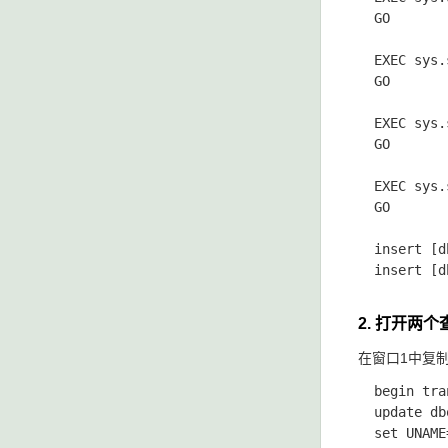
  GO

  EXEC sys.
  GO

  EXEC sys.
  GO

  EXEC sys.
  GO

  insert [d
  insert [d
2. 打开两
在窗口1中复
  begin tran
  update db
  set UNAME