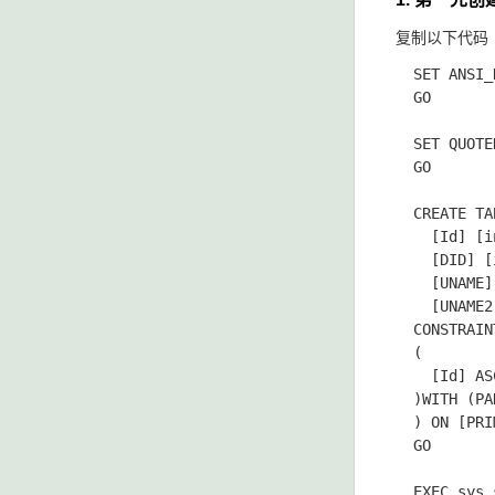
复制以下代码
  SET ANSI_
  GO

  SET QUOTE
  GO

  CREATE TA
    [Id] [i
    [DID] [
    [UNAME]
    [UNAME2
  CONSTRAIN
  (

    [Id] ASC
  )WITH (PA
  ) ON [PRI
  GO

  EXEC sys.