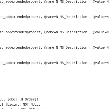
sp_addextendedproperty @name=N'MS_Description', @value=
sp_addextendedproperty @name=N'MS_Description', @value=
sp_addextendedproperty @name=N'MS_Description', @value=
sp_addextendedproperty @name=N'MS_Description', @value=
sp_addextendedproperty @name=N'MS_Description', @value=
BLE [dbo].[H_Order](

d] [bigint] NOT NULL,
