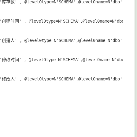
N'库存数' , @level0type=N'SCHEMA',@level0name=N'dbo', @leve
N'创建时间' , @level0type=N'SCHEMA',@level0name=N'dbo', @lev
N'创建人' , @level0type=N'SCHEMA',@level0name=N'dbo', @leve
N'修改时间' , @level0type=N'SCHEMA',@level0name=N'dbo', @lev
N'修改人' , @level0type=N'SCHEMA',@level0name=N'dbo', @leve