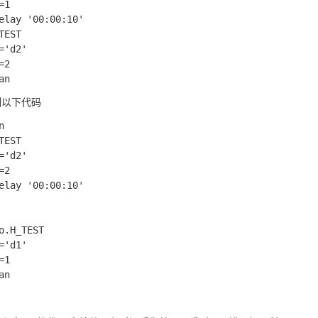
1 

elay '00:00:10' 

TEST 

='d2' 

2

制以下代码
 

TEST 

='d2' 

2

elay '00:00:10' 

o.H_TEST 

='d1' 

1
