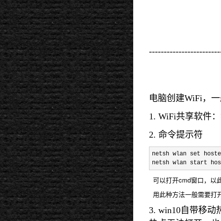
------------------------
电脑创建WiFi，
1. WiFi共享软件：
2. 命令提示符
netsh wlan set hoste
netsh wlan start hos
可以打开cmd窗口，以
用此种方法一般需要打开 网
3. win10自