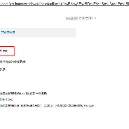
osoft.com/zh-hans/windows/forum/all/win10%E5%AE%BD%E5%B8%A6%E