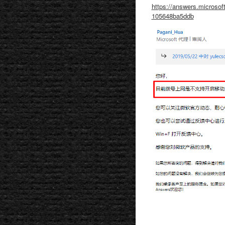
https://answers.micr
105648ba5ddb