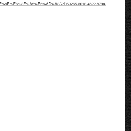
8%BF%9E%E6%8E%A5%E6%AD%A3/7d059265-3018-4622-b79a-