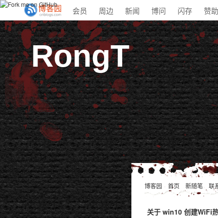
会员
周边
新闻
博问
闪存
赞
RongT
博客园
首页
新随笔
联
关于 win10 创建W