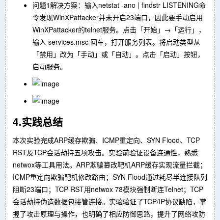
问题1解决方案：输入netstat -ano | findstr LISTENING命
令发现WinXPattacker并未开启23端口，因此要手动启用
WinXPattacker的telnet服务。点击「开始」→「运行」，
输入 services.msc 回车，打开服务列表。将启动类型从
「禁用」改为「手动」或「自动」。点击「启动」按钮，
启动服务。
4.实践总结
本次实验完成ARP缓存欺骗、ICMP重定向、SYN Flood、TCP
RST及TCP会话劫持五项攻击。实验前验证设备连通性，熟悉
netwox等工具用法。ARP欺骗篡改靶机ARP缓存实现流量拦截；
ICMP重定向欺骗靶机修改路由；SYN Flood通过耗尽半连接队列
阻断23端口；TCP RST用netwox 78模块强制断连Telnet；TCP
会话劫持伪造数据包接管连接。实验验证了TCP/IP协议缺陷，掌
握了攻击原理与操作，也明确了相应防御思路，提升了网络攻防