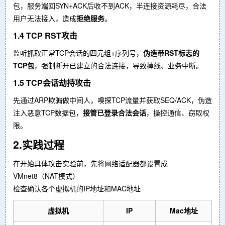
包，服务端回SYN+ACK后收不到ACK，半连接资源耗尽，合法
用户无法接入，造成
拒绝服务
。
1.4 TCP RST攻击
监听抓取正常TCP会话的四元组+序列号，
伪造带RST标志的
TCP包
，强制断开已建立的合法连接，导致掉线、业务中断。
1.5 TCP会话劫持攻击
先通过ARP欺骗做中间人，嗅探TCP流量并获取SEQ/ACK，伪造
注入恶意TCP数据包，
接管已登录合法会话
，操控通信、窃取权
限。
2.实践过程
在开始具体攻击实验前，先将网络适配器都设置成
VMnet8（NAT模式）
检查确认各个虚拟机的IP地址和MAC地址
虚拟机
IP
Mac地址