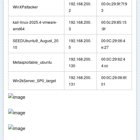
192.168.200.
00:0c:29:9f:7f:9
WinXPattacker
2
3
kali-linux-2025.4-vmware-
192.168.200.
00:0c:29:85:15
amd64
3
:9f
SEEDUbuntu9_August_20
192.168.200.
00:0C:29:06:4
10
5
e:27
192.168.200.
00:0C:29:62:4
Metasploitable_ubuntu
130
4:cc
192.168.200.
00:0C:29:06:6f:
Win2kServer_SP0_target
131
01