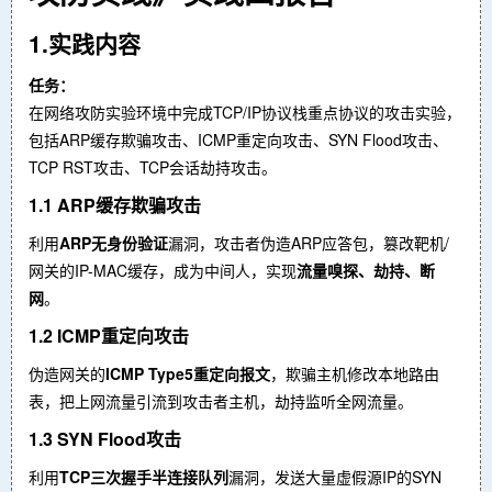
1.实践内容
任务：
在网络攻防实验环境中完成TCP/IP协议栈重点协议的攻击实验，
包括ARP缓存欺骗攻击、ICMP重定向攻击、SYN Flood攻击、
TCP RST攻击、TCP会话劫持攻击。
1.1 ARP缓存欺骗攻击
利用
ARP无身份验证
漏洞，攻击者伪造ARP应答包，篡改靶机/
网关的IP-MAC缓存，成为中间人，实现
流量嗅探、劫持、断
网
。
1.2 ICMP重定向攻击
伪造网关的
ICMP Type5重定向报文
，欺骗主机修改本地路由
表，把上网流量引流到攻击者主机，劫持监听全网流量。
1.3 SYN Flood攻击
利用
TCP三次握手半连接队列
漏洞，发送大量虚假源IP的SYN