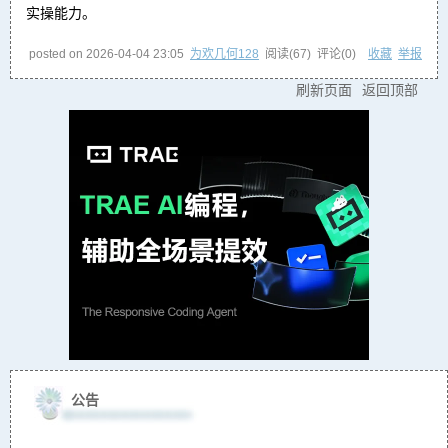
实操能力。
posted on
2026-04-04 23:05
为欢几何128
阅读(
67
) 评论(
0
)
收藏
举报
刷新页面
返回顶部
公告