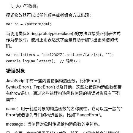
i：大小写敏感。
模式修改器可以以任何顺序或者组合方式出现：
var re = /patterm/gmi;
当调用类似String.prototype.replace()的方法以接受正则表达式
作为参数时，使用正则表达式字面量有助于编写出更简洁的代
码。
var no_letters = "abc123XYZ".replace(/[a-z]/gi, "");

console.log(no_letters);  // 输出123
错误对象
JavaScript中有一些内置错误构造函数，比如Error(),
SyntaxError(), TypeError()以及其他，这些处错误构造函数都带
有throw语句。通过这些错误构造函数创建的错误对象具有下列
属性：
name：用于创建对象的构造函数的名称属性，它可以是一般的”
Error“或者更为专门的构造函数，比如”RangeError“。
message：当创建对象时传递给构造函数的字符串。