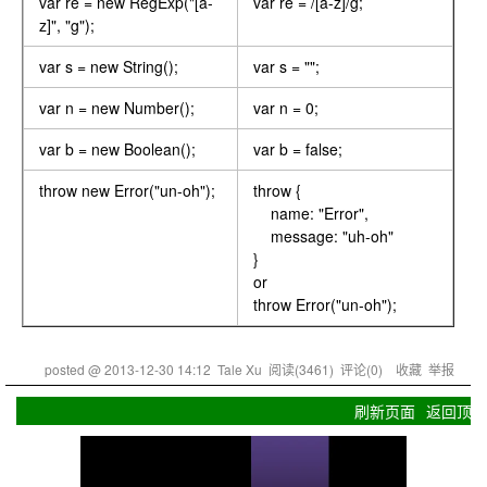
var re = new RegExp("[a-
var re = /[a-z]/g;
z]", "g");
var s = new String();
var s = "";
var n = new Number();
var n = 0;
var b = new Boolean();
var b = false;
throw new Error("un-oh");
throw {
name: "Error",
message: "uh-oh"
}
or
throw Error("un-oh");
posted @
2013-12-30 14:12
Tale Xu
阅读(
3461
) 评论(
0
)
收藏
举报
刷新页面
返回顶部