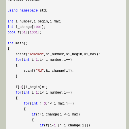
using
namespace
 std;

int
int
 i_change[
1001
bool
 f[
51
][
1001
];

int
 main()

{

    scanf(
"
%d%d%d
"
,&i_number,&i_begin,&
i_max);

for
(
int
 i=
1
;i<=i_number;i++
)

    {

        scanf(
"
%d
"
,&
i_change[i]);

    }

    f[
0
][i_begin]=
1
;

for
(
int
 i=
1
;i<=i_number;i++
)

    {

for
(
int
 j=
0
;j<=i_max;j++
)

        {

if
(j+i_change[i]<=
i_max)

            {

if
(f[i-
1
][j+
i_change[i]])
