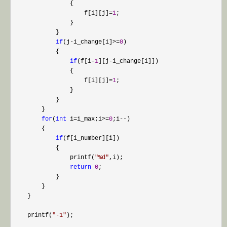
                {

                    f[i][j]
=
1
;

                }

            }

if
(j-i_change[i]>=
0
) 

            {

if
(f[i-
1
][j-
i_change[i]])

                {

                    f[i][j]
=
1
;

                }

            }

        } 

for
(
int
 i=i_max;i>=
0
;i--
)

        {

if
(f[i_number][i])

            {

                printf(
"
%d
"
,i);

return
0
;

            }

        }

    }   

    printf(
"
-1
"
);
