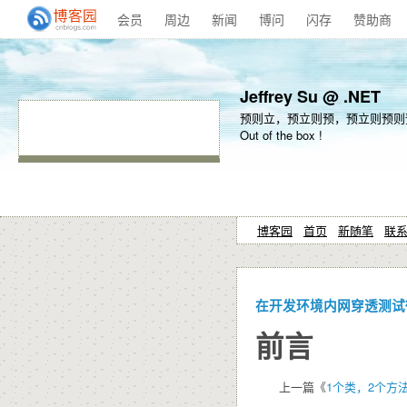
会员
周边
新闻
博问
闪存
赞助商
Jeffrey Su @ .NET
预则立，预立则预，预立则预则
Out of the box !
博客园
首页
新随笔
联
在开发环境内网穿透测试
前言
上一篇《
1个类，2个方