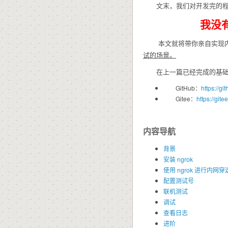
文末，我们对开发完的程
我没
本文就将带你亲自实现内网
试的场景。
在上一篇已经完成的基础上，
GitHub：
https://g
Gitee：
https://gi
内容导航
背景
安装 ngrok
使用 ngrok 进行内网穿
配置测试号
联机测试
调试
查看日志
进阶