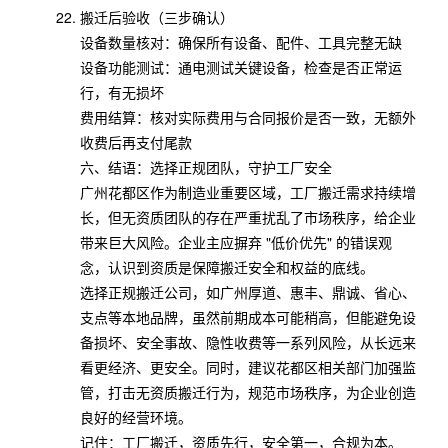
搬迁后验收（三步确认）
设备数量核对：确保所有设备、配件、工具完整无缺
设备功能测试：通电测试关键设备，检查是否正常运
行，有无损坏
费用结算：核对实际费用与合同报价是否一致，无额外
收费后再支付尾款
六、结语：选择正规团队，守护工厂安全
广州花都区作为制造业重要区域，工厂搬迁需求持续增
长，但无资质团队的存在严重扰乱了市场秩序，给企业
带来巨大风险。企业主应摒弃 "低价优先" 的错误观
念，认识到资质是保障搬迁安全和权益的底线。
选择正规搬迁公司，如广州厚道、惠丰、鼎诚、省心、
支点等本地品牌，虽然前期成本可能稍高，但能避免设
备损坏、安全事故、隐性收费等一系列风险，从长远来
看更经济、更安全。同时，建议花都区相关部门加强监
管，打击无资质搬迁行为，规范市场秩序，为企业创造
良好的经营环境。
记住：工厂搬迁，资质先行，安全第一，合规为本。