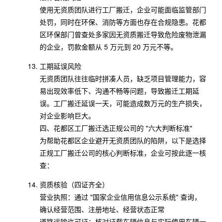
使用无资质团队进行工厂搬迁，企业可能面临监管部门
处罚，同时在环保、消防等方面也存在合规隐患。花都
区环保部门曾查处多家因无资质搬迁导致危险废物泄漏
的企业，罚款金额从 5 万元到 20 万元不等。
工期延误风险
无资质团队往往临时拼凑人员，缺乏项目管理能力，容
易出现效率低下、沟通不畅等问题，导致搬迁工期延
误。工厂搬迁延误一天，可能造成数万元的生产损失，
对企业影响巨大。
四、花都区工厂搬迁选正规公司的 "六大判断标准"
为帮助花都区企业避开无资质团队的陷阱，以下是选择
正规工厂搬迁公司的核心判断标准，企业可按此逐一核
查：
资质核验（四证齐全）
营业执照：通过 "国家企业信用信息公示系统" 查询，
确认经营范围、注册地址、经营状态正常
道路运输许可证：核对证载车辆信息与实际使用车辆一