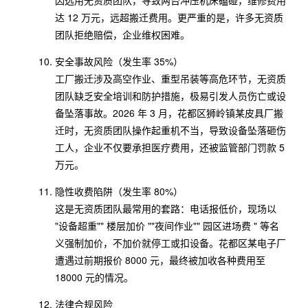
因选用无资质团队，导致两台冲压机床磕碰，维修费用
达 12 万元，远超搬迁费用。更严重的是，许多无资质
团队拒绝赔偿，企业维权困难。
安全事故风险（发生率 35%）
工厂搬迁涉及高空作业、重型吊装等高危环节，无资质
团队缺乏安全培训和防护措施，极易引发人员伤亡或设
备坠落事故。2026 年 3 月，花都区狮岭镇某皮具厂搬
迁时，无资质团队操作起重机不当，导致设备坠落砸伤
工人，企业不仅要承担医疗费用，还被监管部门罚款 5
万元。
隐性收费陷阱（发生率 80%）
这是无资质团队最常用的套路：电话报低价，现场以
"设备超重"" 楼层加价 ""夜间作业"" 园区进场费 " 等名
义强制加价，不加价就停工或扣设备。花都区某电子厂
遭遇过前期报价 8000 元，最终被加收各种费用至
18000 元的情况。
法律合规风险