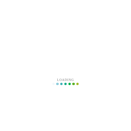
# NAT gateway address

ip = 172.16.10.1

修改虚拟机配置
在这里选择vmnet2
LOADING