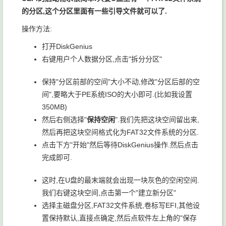
的分区,这个分区里面有一些引导文件就可以了.
操作方法:
打开DiskGenius
右键用户个人数据分区,点击"拆分分区"
保持"分区前部的空间"大小不动,修改"分区后部的空
间",要略大于PE系统ISO的大小即可.(比如我设置
350MB)
然后右侧选择"
保持空闲
".我们先把这块空间留出来,
然后再把这块空间格式化为FAT32文件系统的分区.
点击下方"开始"然后等待DiskGenius操作.然后点击
完成即可.
这时,在U盘的最末端就会出现一块灰色的空闲空间.
我们右键这块空间,点击第一个"建立新分区"
选择
主磁盘分区
,
FAT32
文件系统,卷标写
EFI
,其他设
置保持默认,直接点确定,然后点软件左上角的"保存