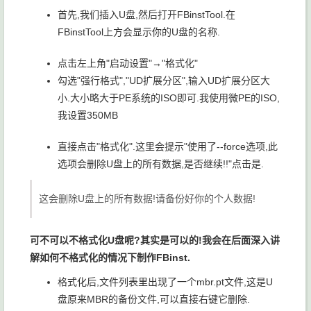
首先,我们插入U盘,然后打开FBinstTool.在
FBinstTool上方会显示你的U盘的名称.
点击左上角"启动设置"→"格式化"
勾选"强行格式","UD扩展分区",输入UD扩展分区大
小.大小略大于PE系统的ISO即可.我使用微PE的ISO,
我设置350MB
直接点击"格式化".这里会提示"使用了--force选项,此
选项会删除U盘上的所有数据,是否继续!!"点击是.
这会删除U盘上的所有数据!请备份好你的个人数据!
可不可以不格式化U盘呢?其实是可以的!我会在后面深入讲
解如何不格式化的情况下制作FBinst.
格式化后,文件列表里出现了一个
mbr.pt
文件,这是U
盘原来MBR的备份文件,可以直接右键它删除.