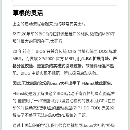
草根的灵活
上面的启动流程看起来真的非常完美无瑕.
然而,20年前的BIOS的狂野远超我们的想象.微软的MBR在
那时最大的问题在于:太死板.
20 年前老旧 BIOS 只兼容传统 CHS 寻址和简易 DOS 标准
MBR，而微软 XP/2000 官方 MBR 用了
LBA 扩展寻址、严
格分区校验、更复杂的实模式引导逻辑
，软硬件标准不匹
配、BIOS 中断实现不规范，所以极易启动失败。
因此,无忧启动论坛的bean大神出手了,FBinst就此诞生.
FBinst就是为了解决这个BIOS启动千奇百怪的痛点而诞生
的.他使用了一种智能识别U盘启动模式的技术,让CPU在启
动的时候动态识别U盘的启动类型(ZIP,HDD,FDD),完美的
解决了不兼容无法启动U盘PE系统的问题.
通过上面知识的学习,我们很容易就想到,bean大神的"终极