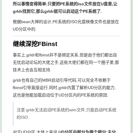
所以事情变得简单:只要把PE系统的iso文件放在U盘里,让
grldr找到它,那么grldr就可以启动这个PE系统了.
根据bean大神的设计,PE系统的ISO光盘映像文件也是放在
UD分区中的.
继续深挖FBinst
事实上,grldr和fbinst并不是绑定关系,但是由于他们都出自
无忧启动论坛的大佬之手,这些大佬们都在同一个圈子里,那
技术上也会互相支持.
grldr也有自己的MBR启动引导代码,可以完全不依赖于
fbinst引导直接运行.同时,grldr内置了解析UD分区的能力,
这也是他能加载启动位于UD分区内的PE系统的原因.
注意:grldr无法启动PE系统的wim文件,只能启动PE系统
的ISO.
对于UD分区,大体上来说,
UD分区内部分为两个部分:主分