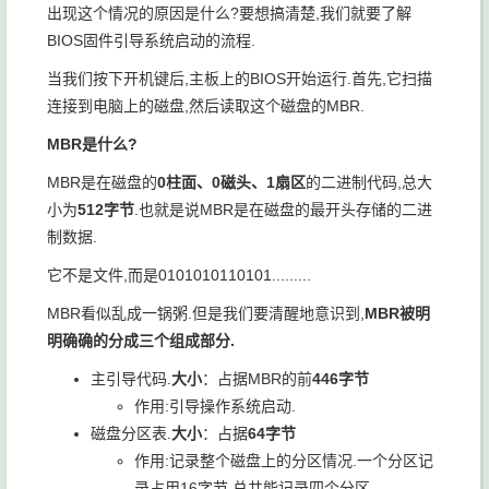
出现这个情况的原因是什么?要想搞清楚,我们就要了解
BIOS固件引导系统启动的流程.
当我们按下开机键后,主板上的BIOS开始运行.首先,它扫描
连接到电脑上的磁盘,然后读取这个磁盘的MBR.
MBR是什么?
MBR是在磁盘的
0柱面、0磁头、1扇区
的二进制代码,总大
小为
512字节
.也就是说MBR是在磁盘的最开头存储的二进
制数据.
它不是文件,而是0101010110101.........
MBR看似乱成一锅粥.但是我们要清醒地意识到,
MBR被明
明确确的分成三个组成部分.
主引导代码.
大小
：占据MBR的前
446字节
作用:引导操作系统启动.
磁盘分区表.
大小
：占据
64字节
作用:记录整个磁盘上的分区情况.一个分区记
录占用16字节,总共能记录四个分区