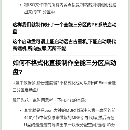
将ISO文件中的所有内容直接复制粘贴到你刚刚创建
出来的EFI分区中.
这样我们就制作好了一个全能三分区的PE系统启动
盘.
这个启动盘可谓上能启动远古古董机,下能启动现代
高端机,所向披靡,无所不能.
如何不格式化直接制作全能三分区启动
盘?
U盘中数据多,备份速度慢?不格式化也可以制作FBinst全能
三分区启动盘!
我们先花一点时间思考一下FBinst的本质:
其实就是把bean大神的MBR代码注入第一扇区的前
446字节中替换原来微软的MBR引导代码,然后再在
U盘的最最最前端搞出来一块未分配空间,留给UD分