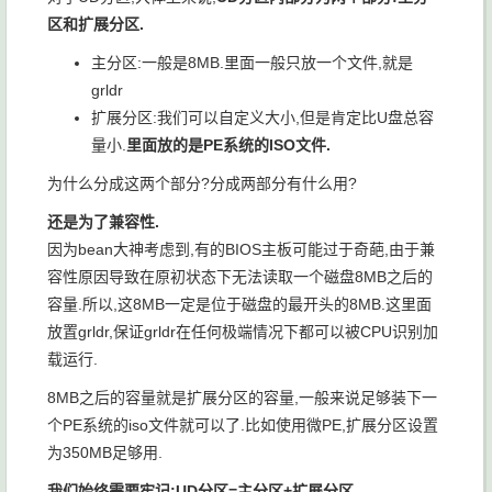
区和扩展分区.
主分区:一般是8MB.里面一般只放一个文件,就是
grldr
扩展分区:我们可以自定义大小,但是肯定比U盘总容
量小.
里面放的是PE系统的ISO文件.
为什么分成这两个部分?分成两部分有什么用?
还是为了兼容性.
因为bean大神考虑到,有的BIOS主板可能过于奇葩,由于兼
容性原因导致在原初状态下无法读取一个磁盘8MB之后的
容量.所以,这8MB一定是位于磁盘的最开头的8MB.这里面
放置grldr,保证grldr在任何极端情况下都可以被CPU识别加
载运行.
8MB之后的容量就是扩展分区的容量,一般来说足够装下一
个PE系统的iso文件就可以了.比如使用微PE,扩展分区设置
为350MB足够用.
我们始终需要牢记:UD分区=主分区+扩展分区.