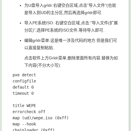
为U盘导入
grldr
:右键空白区域,点击"导入文件"(也就
是导入到UD的主分区,然后再选择grldr即可.
导入PE系统ISO: 右键空白区域,点击:"导入文件(扩展
分区)",选择PE系统的ISO文件,等待导入即可.
编辑grldr菜单:这是唯一涉及代码的地方.但是我们可
以直接复制粘贴.
点击软件上方
Grldr菜单
,删除里面所有内容,替换为如
下内容(不分大小写):
pxe detect

configfile

default 0

timeout 0

title WEPE

errorcheck off

map (ud)/wepe.iso (0xff)

map --hook

chainloader (0xff)
