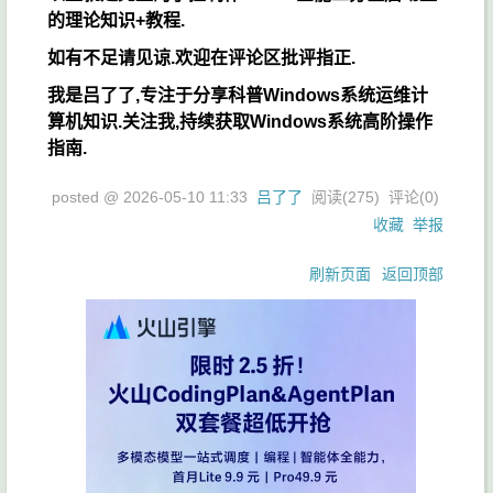
的理论知识+教程.
如有不足请见谅.欢迎在评论区批评指正.
我是吕了了,专注于分享科普Windows系统运维计
算机知识.关注我,持续获取Windows系统高阶操作
指南.
posted @
2026-05-10 11:33
吕了了
阅读(
275
) 评论(
0
)
收藏
举报
刷新页面
返回顶部