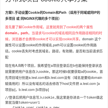
方案1.手动设置Cookie的Domain和Path（适用于同域或同IP的
多项目 或 同NGINX代理的多个项目）
首先要了解Cookie作用域，这里就用到了cookie的两个属性
domain，path
。当请求与cookie的域名相同且作用路径相同的时
候，浏览器才会携带cookie才可以实现cookie共享。
domain 这个
属性可以设置cookie的作用域名,path可以设置cookie的作用路
径。cookie丢失时考虑其域名，路径，有效期，是否和当前请求匹
配
现在有A,B两个项目，我希望在a项目登录后在b也能保持登录状态
就需要把用户信息存入cookie，那这时候b就要获取a的cookie，首
先项目域分别是a.test.com和b.test.com没有（域名是要给domain
赋值用的）所以没有域名的话去修改下host文件把 a.test.com [a
项目ip]，b.test.com [b项目ip]
//登录后把用户信息写入cookie,我这里是存进去一个token值这
里就当做token=user1

    Cookie user_cookie = new 