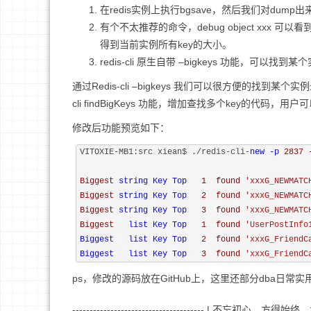
在redis实例上执行bgsave，然后我们对dum
有个不太推荐的命令，debug object xxx 可以
得到当前实例所有key的大小。
redis-cli 原生自带 –bigkeys 功能，可以找到某个
通过Redis-cli –bigkeys 我们可以很方便的找到
cli findBigKeys 功能，增加查找多个key的代码，用
修改后功能预览如下：
VITOXIE-MB1:src xiean$ ./redis-cli-
new -
p 
2837 
Biggest 
string Key Top   
1  found 
'xxxG_NEWMATC
Biggest 
string Key Top   
2  found 
'xxxG_NEWMATC
Biggest 
string Key Top   
3  found 
'xxxG_NEWMATC
Biggest   
list Key Top   
1  found 
'UserPostInfo
Biggest   
list Key Top   
2  found 
'xxxG_FriendC
Biggest   
list Key Top   
3  found 
'xxxG_FriendC
ps，修改的源码放在GitHub上，这里还部分dba日常实
-------------------------------------- | 不忘初心，方得始终，为