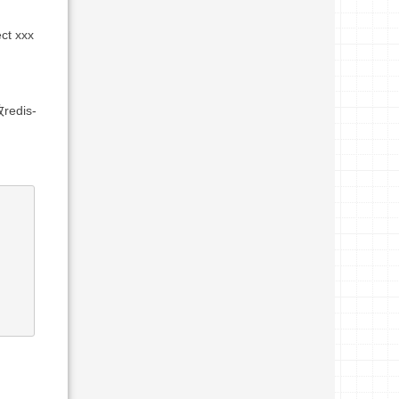
 xxx
dis-