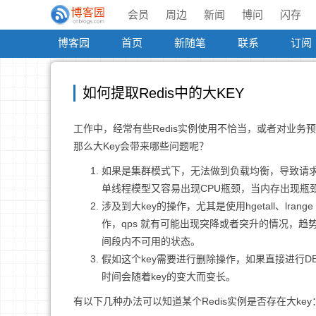
会员
周边
新闻
博问
闪存
博客园
首页
新随笔
联系
订阅
如何提取Redis中的大KEY
工作中，经常有些Redis实例使用不恰当，或者对业务
那么大Key会带来哪些问题呢？
如果是集群模式下，无法做到负载均衡，导致请求倾
单线程模型又容易出现CPU瓶颈，当内存出现瓶
涉及到大key的操作，尤其是使用hgetall、lra
作，qps 就有可能出现突降或者突升的情况，
间段内不可用的状态。
假如这个key需要进行删除操作，如果直接进行DE
时间会随着key的变大而变长。
有以下几种办法可以知道某个Redis实例是否存在大key