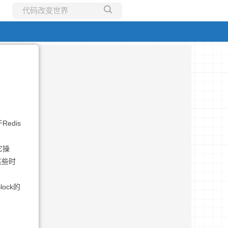
所有博客
当前博客
edis
它操
某些时
ock的