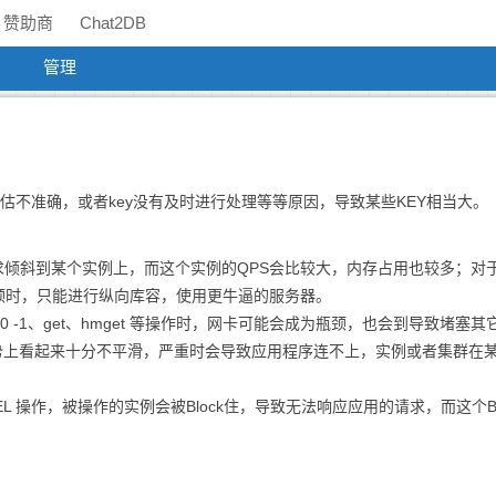
赞助商
Chat2DB
管理
预估不准确，或者key没有及时进行处理等等原因，导致某些KEY相当大。
斜到某个实例上，而这个实例的QPS会比较大，内存占用也较多；对于R
颈时，只能进行纵向库容，使用更牛逼的服务器。
nge 0 -1、get、hmget 等操作时，网卡可能会成为瓶颈，也会到导致堵塞其
趋势上看起来十分不平滑，严重时会导致应用程序连不上，实例或者集群在
L 操作，被操作的实例会被Block住，导致无法响应应用的请求，而这个Bl
：