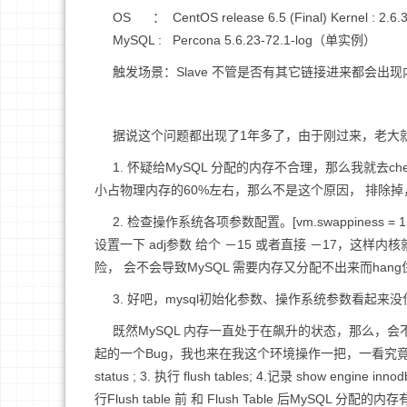
OS ： CentOS release 6.5 (Final) Kernel : 2.
MySQL : Percona 5.6.23-72.1-log（单实例）
触发场景：Slave 不管是否有其它链接进来都会出现内存
据说这个问题都出现了1年多了，由于刚过来，老大就让
1. 怀疑给MySQL 分配的内存不合理，那么我就去check 
小占物理内存的60%左右，那么不是这个原因， 排除
2. 检查操作系统各项参数配置。[vm.swappiness = 1 ; /
设置一下 adj参数 给个 －15 或者直接 －17，这样内
险， 会不会导致MySQL 需要内存又分配不出来而han
3. 好吧，mysql初始化参数、操作系统参数看起来没
既然MySQL 内存一直处于在飙升的状态，那么，会
起的一个Bug，我也来在我这个环境操作一把，一看究竟：1.记录
status ; 3. 执行 flush tables; 4.记录 show e
行Flush table 前 和 Flush Table 后MySQ