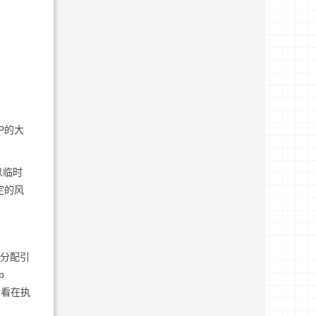
：
BP的大
可以临时
一定的风
存分配引
b
主要看看在执