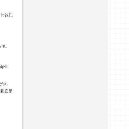
置的比我们
点咯。
查询业
3分钟，
，到底是