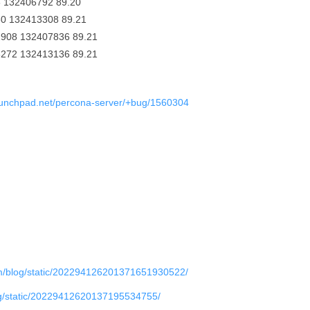
 132406792 89.20
60 132413308 89.21
2908 132407836 89.21
8272 132413136 89.21
launchpad.net/percona-server/+bug/1560304
om/blog/static/202294126201371651930522/
og/static/20229412620137195534755/