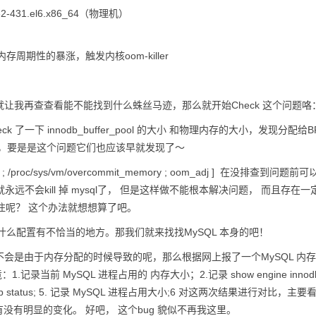
6.32-431.el6.x86_64（物理机）
周期性的暴涨，触发内核oom-killer
我再查查看能不能找到什么蛛丝马迹，那么就开始Check 这个问题咯
了一下 innodb_buffer_pool 的大小 和物理内存的大小，发现分配给
掉，要是是这个问题它们也应该早就发现了～
proc/sys/vm/overcommit_memory ; oom_adj ] 在没排查到问题前
核就永远不会kill 掉 mysql了， 但是这样做不能根本解决问题， 而且存在
g住呢？ 这个办法就想想算了吧。
什么配置有不恰当的地方。那我们就来找找MySQL 本身的吧！
不会是由于内存分配的时候导致的呢，那么根据网上报了一个MySQL 内
当前 MySQL 进程占用的 内存大小；2.记录 show engine innod
ngine innodb status; 5. 记录 MySQL 进程占用大小;6 对这两次结果进行对比，
L 分配的内存有没有明显的变化。 好吧， 这个bug 貌似不再我这里。