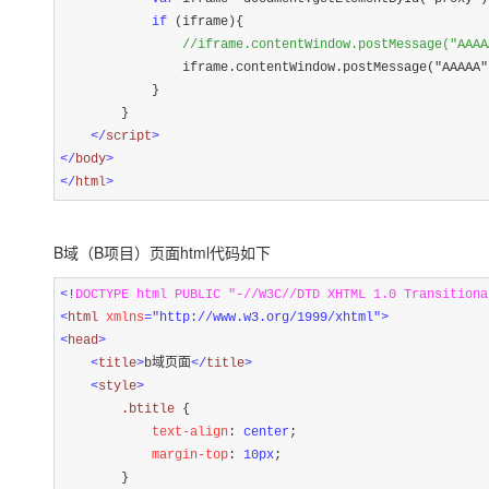
if
 (iframe){

//
iframe.contentWindow.postMessage("AAAA
                iframe.contentWindow.postMessage(
"
AAAAA
"
            }

        }

</
script
>
</
body
>
</
html
>
B域（B项目）页面html代码如下
<!
DOCTYPE html PUBLIC "-//W3C//DTD XHTML 1.0 Transitiona
<
html 
xmlns
="http://www.w3.org/1999/xhtml"
>
<
head
>
<
title
>
b域页面
</
title
>
<
style
>
        .btitle 
{
            text-align
:
 center
;
            margin-top
:
 10px
;
}