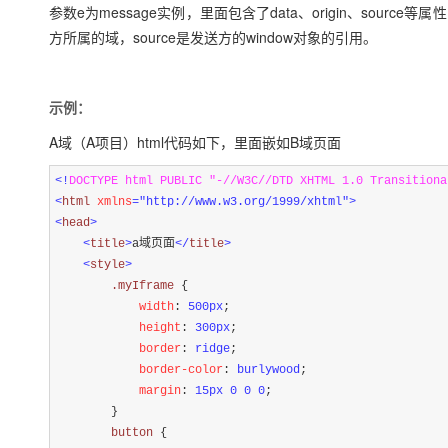
参数e为message实例，里面包含了data、origin、source等属性
方所属的域，source是发送方的window对象的引用。
示例：
A域（A项目）html代码如下，里面嵌如B域页面
<!
DOCTYPE html PUBLIC "-//W3C//DTD XHTML 1.0 Transitiona
<
html 
xmlns
="http://www.w3.org/1999/xhtml"
>
<
head
>
<
title
>
a域页面
</
title
>
<
style
>
        .myIframe 
{
            width
:
 500px
;
            height
:
 300px
;
            border
:
 ridge
;
            border-color
:
 burlywood
;
            margin
:
 15px 0 0 0
;
}
        button 
{