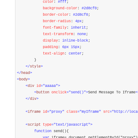
            color
:
 #fff
;
            background-color
:
 #2d8cf0
;
            border-color
:
 #2d8cf0
;
            border-radius
:
 4px
;
            font-family
:
 inherit
;
            text-transform
:
 none
;
            display
:
 inline-block
;
            padding
:
 6px 15px
;
            text-align
:
 center
;
}
</
style
>
</
head
>
<
body
>
<
div 
id
="aaaaa"
>
<
button 
onclick
="send()"
>
Send Message To Iframe
<
</
div
>
<
iframe 
id
="proxy"
 class
="myIframe"
 src
="http://loca
<
script 
type
="text/javascript"
>
function
 send(){

var
 iframe
=
 document.getElementById(
"
proxy
"
)