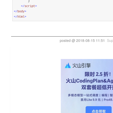
        }

</
script
>
</
body
>
</
html
>
posted @
2018-08-15 11:51
Su