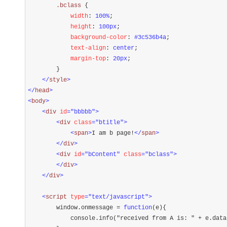
        .bclass 
{
            width
:
 100%
;
            height
:
 100px
;
            background-color
:
 #3c536b4a
;
            text-align
:
 center
;
            margin-top
:
 20px
;
}
</
style
>
</
head
>
<
body
>
<
div 
id
="bbbbb"
>
<
div 
class
="btitle"
>
<
span
>
I am b page!
</
span
>
</
div
>
<
div 
id
="bContent"
 class
="bclass"
>
</
div
>
</
div
>
<
script 
type
="text/javascript"
>
        window.onmessage 
=
function
(e){

            console.info(
"
received from A is: 
"
+
 e.data