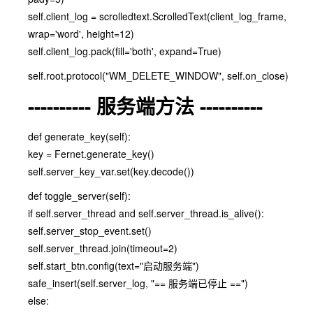
self.client_log = scrolledtext.ScrolledText(client_log_frame,
wrap='word', height=12)
self.client_log.pack(fill='both', expand=True)
self.root.protocol("WM_DELETE_WINDOW", self.on_close)
---------- 服务端方法 ----------
def generate_key(self):
key = Fernet.generate_key()
self.server_key_var.set(key.decode())
def toggle_server(self):
if self.server_thread and self.server_thread.is_alive():
self.server_stop_event.set()
self.server_thread.join(timeout=2)
self.start_btn.config(text="启动服务端")
safe_insert(self.server_log, "== 服务端已停止 ==")
else: