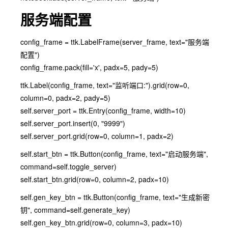
服务端配置
config_frame = ttk.LabelFrame(server_frame, text="服务端
配置")
config_frame.pack(fill='x', padx=5, pady=5)
ttk.Label(config_frame, text="监听端口:").grid(row=0,
column=0, padx=2, pady=5)
self.server_port = ttk.Entry(config_frame, width=10)
self.server_port.insert(0, "9999")
self.server_port.grid(row=0, column=1, padx=2)
self.start_btn = ttk.Button(config_frame, text="启动服务端",
command=self.toggle_server)
self.start_btn.grid(row=0, column=2, padx=10)
self.gen_key_btn = ttk.Button(config_frame, text="生成新密
钥", command=self.generate_key)
self.gen_key_btn.grid(row=0, column=3, padx=10)