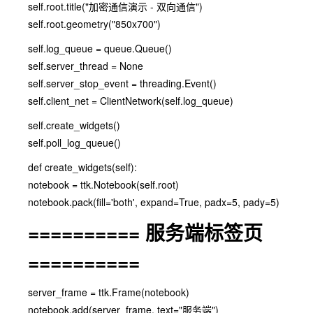
self.root.title("加密通信演示 - 双向通信")
self.root.geometry("850x700")
self.log_queue = queue.Queue()
self.server_thread = None
self.server_stop_event = threading.Event()
self.client_net = ClientNetwork(self.log_queue)
self.create_widgets()
self.poll_log_queue()
def create_widgets(self):
notebook = ttk.Notebook(self.root)
notebook.pack(fill='both', expand=True, padx=5, pady=5)
========== 服务端标签页
==========
server_frame = ttk.Frame(notebook)
notebook.add(server_frame, text="服务端")