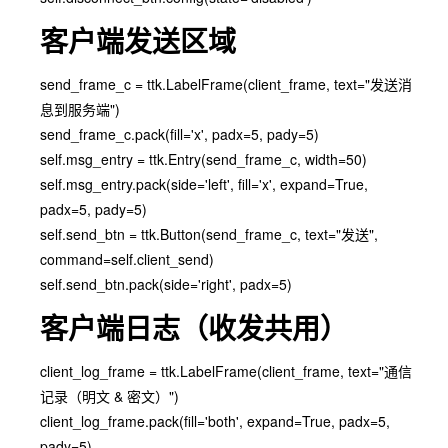
客户端发送区域
send_frame_c = ttk.LabelFrame(client_frame, text="发送消
息到服务端")
send_frame_c.pack(fill='x', padx=5, pady=5)
self.msg_entry = ttk.Entry(send_frame_c, width=50)
self.msg_entry.pack(side='left', fill='x', expand=True,
padx=5, pady=5)
self.send_btn = ttk.Button(send_frame_c, text="发送",
command=self.client_send)
self.send_btn.pack(side='right', padx=5)
客户端日志（收发共用）
client_log_frame = ttk.LabelFrame(client_frame, text="通信
记录（明文 & 密文）")
client_log_frame.pack(fill='both', expand=True, padx=5,
pady=5)