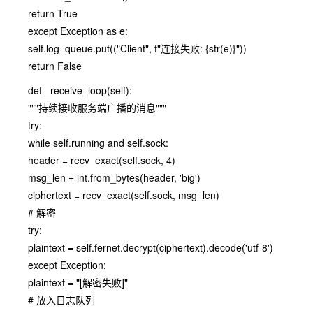
return True
except Exception as e:
self.log_queue.put(("Client", f"连接失败: {str(e)}"))
return False
def _receive_loop(self):
"""持续接收服务端广播的消息"""
try:
while self.running and self.sock:
header = recv_exact(self.sock, 4)
msg_len = int.from_bytes(header, 'big')
ciphertext = recv_exact(self.sock, msg_len)
# 解密
try:
plaintext = self.fernet.decrypt(ciphertext).decode('utf-8')
except Exception:
plaintext = "[解密失败]"
# 放入日志队列