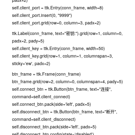
padx=2)
self.client_port = ttk.Entry(conn_frame, width=8)
self.client_port.insert(0, "9999")
self.client_port.grid(row=0, column=3, padx=2)
ttk.Label(conn_frame, text="密钥:").grid(row=1, column=0,
padx=2, pady=5)
self.client_key = ttk.Entry(conn_frame, width=50)
self.client_key.grid(row=1, column=1, columnspan=3,
sticky='ew', padx=2)
btn_frame = ttk.Frame(conn_frame)
btn_frame.grid(row=2, column=0, columnspan=4, pady=5)
self.connect_btn = ttk.Button(btn_frame, text="连接",
command=self.client_connect)
self.connect_btn.pack(side='left', padx=5)
self.disconnect_btn = ttk.Button(btn_frame, text="断开",
command=self.client_disconnect)
self.disconnect_btn.pack(side='left', padx=5)
self.disconnect_btn.config(state='disabled')