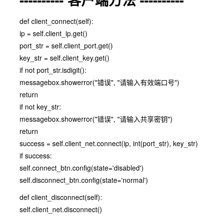
def client_connect(self):
ip = self.client_ip.get()
port_str = self.client_port.get()
key_str = self.client_key.get()
if not port_str.isdigit():
messagebox.showerror("错误", "请输入有效端口号")
return
if not key_str:
messagebox.showerror("错误", "请输入共享密钥")
return
success = self.client_net.connect(ip, int(port_str), key_str)
if success:
self.connect_btn.config(state='disabled')
self.disconnect_btn.config(state='normal')
def client_disconnect(self):
self.client_net.disconnect()