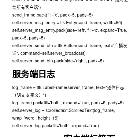
给所有客户端")
send_frame.pack(fill='x', padx=5, pady=5)
self.server_msg_entry = ttk.Entry(send_frame, width=50)
self.server_msg_entry.pack(side='left', fill='x', expand=True,
padx=5, pady=5)
self.server_send_btn = ttk.Button(send_frame, text="广播发
送", command=self.server_broadcast)
self.server_send_btn.pack(side='right', padx=5)
服务端日志
log_frame = ttk.LabelFrame(server_frame, text="通信日志
（明文 & 密文）")
log_frame.pack(fill='both', expand=True, padx=5, pady=5)
self.server_log = scrolledtext.ScrolledText(log_frame,
wrap='word', height=15)
self.server_log.pack(fill='both', expand=True)