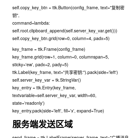
self.copy_key_btn = ttk.Button(config_frame, text="复制密
钥",
command=lambda:
self.root.clipboard_append(self.server_key_var.get()))
self.copy_key_btn.grid(row=0, column=4, padx=5)
key_frame = ttk.Frame(config_frame)
key_frame.grid(row=1, column=0, columnspan=5,
sticky='ew', padx=2, pady=5)
ttk.Label(key_frame, text="共享密钥:").pack(side='left')
self.server_key_var = tk.StringVar()
key_entry = ttk.Entry(key_frame,
textvariable=self.server_key_var, width=60,
state='readonly')
key_entry.pack(side='left', fill='x', expand=True)
服务端发送区域
send_frame = ttk.LabelFrame(server_frame, text="广播消息