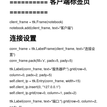
========== 客户端标签页
==========
client_frame = ttk.Frame(notebook)
notebook.add(client_frame, text="客户端")
连接设置
conn_frame = ttk.LabelFrame(client_frame, text="连接设
置")
conn_frame.pack(fill='x', padx=5, pady=5)
ttk.Label(conn_frame, text="服务器IP:").grid(row=0,
column=0, padx=2, pady=5)
self.client_ip = ttk.Entry(conn_frame, width=15)
self.client_ip.insert(0, "127.0.0.1")
self.client_ip.grid(row=0, column=1, padx=2)
ttk.Label(conn_frame, text="端口:").grid(row=0, column=2,