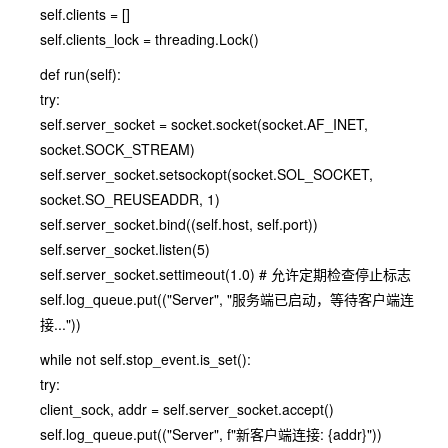
self.clients = []
self.clients_lock = threading.Lock()
def run(self):
try:
self.server_socket = socket.socket(socket.AF_INET,
socket.SOCK_STREAM)
self.server_socket.setsockopt(socket.SOL_SOCKET,
socket.SO_REUSEADDR, 1)
self.server_socket.bind((self.host, self.port))
self.server_socket.listen(5)
self.server_socket.settimeout(1.0) # 允许定期检查停止标志
self.log_queue.put(("Server", "服务端已启动，等待客户端连
接..."))
while not self.stop_event.is_set():
try:
client_sock, addr = self.server_socket.accept()
self.log_queue.put(("Server", f"新客户端连接: {addr}"))