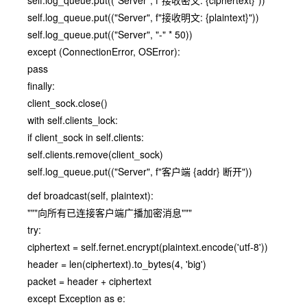
self.log_queue.put(("Server", f"接收密文: {ciphertext}"))
self.log_queue.put(("Server", f"接收明文: {plaintext}"))
self.log_queue.put(("Server", "-" * 50))
except (ConnectionError, OSError):
pass
finally:
client_sock.close()
with self.clients_lock:
if client_sock in self.clients:
self.clients.remove(client_sock)
self.log_queue.put(("Server", f"客户端 {addr} 断开"))
def broadcast(self, plaintext):
"""向所有已连接客户端广播加密消息"""
try:
ciphertext = self.fernet.encrypt(plaintext.encode('utf-8'))
header = len(ciphertext).to_bytes(4, 'big')
packet = header + ciphertext
except Exception as e: