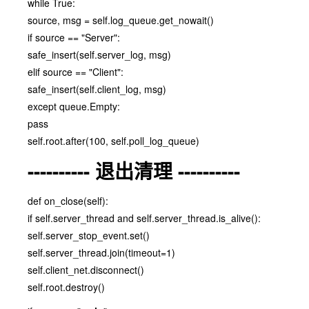
while True:
source, msg = self.log_queue.get_nowait()
if source == "Server":
safe_insert(self.server_log, msg)
elif source == "Client":
safe_insert(self.client_log, msg)
except queue.Empty:
pass
self.root.after(100, self.poll_log_queue)
---------- 退出清理 ----------
def on_close(self):
if self.server_thread and self.server_thread.is_alive():
self.server_stop_event.set()
self.server_thread.join(timeout=1)
self.client_net.disconnect()
self.root.destroy()