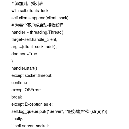
# 添加到广播列表
with self.clients_lock:
self.clients.append(client_sock)
# 为每个客户端启动接收线程
handler = threading.Thread(
target=self.handle_client,
args=(client_sock, addr),
daemon=True
)
handler.start()
except socket.timeout:
continue
except OSError:
break
except Exception as e:
self.log_queue.put(("Server", f"服务端异常: {str(e)}"))
finally:
if self.server_socket: