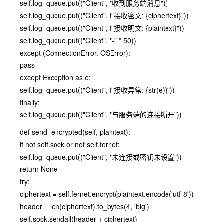
self.log_queue.put(("Client", "收到服务端消息"))
self.log_queue.put(("Client", f"接收密文: {ciphertext}"))
self.log_queue.put(("Client", f"接收明文: {plaintext}"))
self.log_queue.put(("Client", "-" * 50))
except (ConnectionError, OSError):
pass
except Exception as e:
self.log_queue.put(("Client", f"接收异常: {str(e)}"))
finally:
self.log_queue.put(("Client", "与服务端的连接断开"))
def send_encrypted(self, plaintext):
if not self.sock or not self.fernet:
self.log_queue.put(("Client", "未连接或密钥未设置"))
return None
try:
ciphertext = self.fernet.encrypt(plaintext.encode('utf-8'))
header = len(ciphertext).to_bytes(4, 'big')
self.sock.sendall(header + ciphertext)