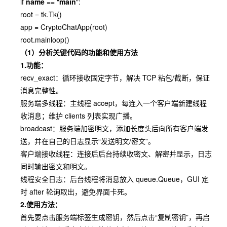
if
name
== "
main
":
root = tk.Tk()
app = CryptoChatApp(root)
root.mainloop()
（1）分析关键代码的功能和使用方法
1.功能：
recv_exact：循环接收固定字节，解决 TCP 粘包/截断，保证
消息完整性。
服务端多线程：主线程 accept，每连入一个客户端新建线程
收消息；维护 clients 列表实现广播。
broadcast：服务端加密明文，添加长度头后向所有客户端发
送，并在自己的日志显示“发送明文/密文”。
客户端接收线程：连接后后台持续收密文、解密并显示，日志
同时输出密文和明文。
线程安全日志：后台线程将消息放入 queue.Queue，GUI 定
时 after 轮询取出，避免界面卡死。
2.使用方法：
首先要点击服务端标签生成密钥，然后点击“复制密钥”，再启