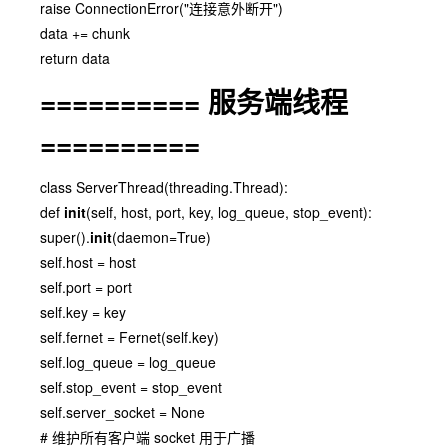
raise ConnectionError("连接意外断开")
data += chunk
return data
========== 服务端线程
==========
class ServerThread(threading.Thread):
def
init
(self, host, port, key, log_queue, stop_event):
super().
init
(daemon=True)
self.host = host
self.port = port
self.key = key
self.fernet = Fernet(self.key)
self.log_queue = log_queue
self.stop_event = stop_event
self.server_socket = None
# 维护所有客户端 socket 用于广播