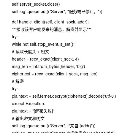
self.server_socket.close()
self.log_queue.put(("Server", "服务端已停止。"))
def handle_client(self, client_sock, addr):
"""接收该客户端发来的消息，解密并显示"""
try:
while not self.stop_event.is_set():
# 读取长度头 + 密文
header = recv_exact(client_sock, 4)
msg_len = int.from_bytes(header, 'big')
ciphertext = recv_exact(client_sock, msg_len)
# 解密
try:
plaintext = self.fernet.decrypt(ciphertext).decode('utf-8')
except Exception:
plaintext = "[解密失败]"
# 输出密文和明文
self.log_queue.put(("Server", f"来自 {addr}"))