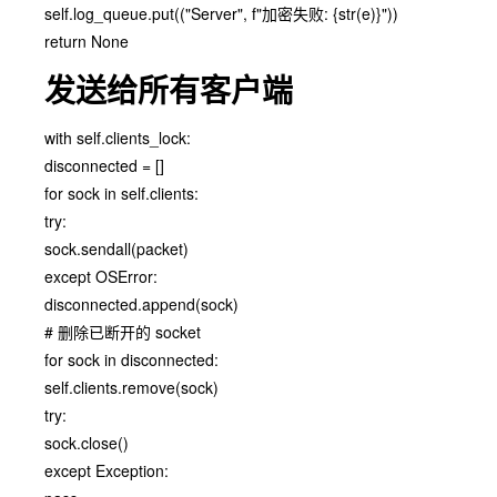
self.log_queue.put(("Server", f"加密失败: {str(e)}"))
return None
发送给所有客户端
with self.clients_lock:
disconnected = []
for sock in self.clients:
try:
sock.sendall(packet)
except OSError:
disconnected.append(sock)
# 删除已断开的 socket
for sock in disconnected:
self.clients.remove(sock)
try:
sock.close()
except Exception: