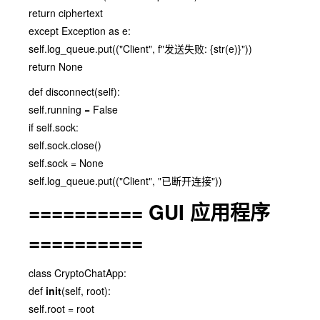
return ciphertext
except Exception as e:
self.log_queue.put(("Client", f"发送失败: {str(e)}"))
return None
def disconnect(self):
self.running = False
if self.sock:
self.sock.close()
self.sock = None
self.log_queue.put(("Client", "已断开连接"))
========== GUI 应用程序
==========
class CryptoChatApp:
def
init
(self, root):
self.root = root