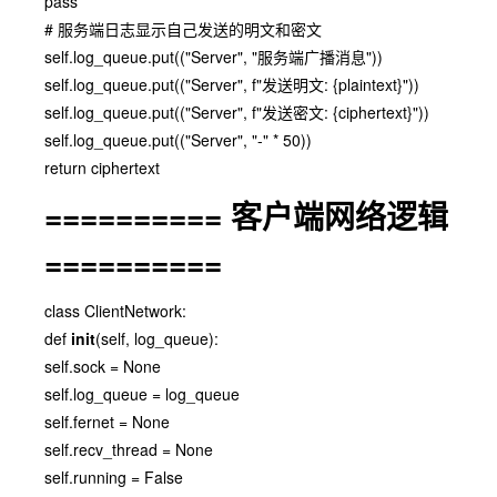
pass
# 服务端日志显示自己发送的明文和密文
self.log_queue.put(("Server", "服务端广播消息"))
self.log_queue.put(("Server", f"发送明文: {plaintext}"))
self.log_queue.put(("Server", f"发送密文: {ciphertext}"))
self.log_queue.put(("Server", "-" * 50))
return ciphertext
========== 客户端网络逻辑
==========
class ClientNetwork:
def
init
(self, log_queue):
self.sock = None
self.log_queue = log_queue
self.fernet = None
self.recv_thread = None
self.running = False