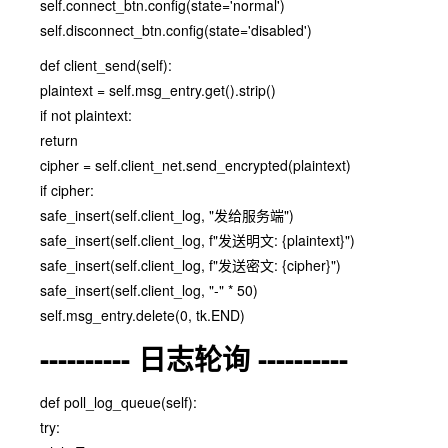
self.connect_btn.config(state='normal')
self.disconnect_btn.config(state='disabled')
def client_send(self):
plaintext = self.msg_entry.get().strip()
if not plaintext:
return
cipher = self.client_net.send_encrypted(plaintext)
if cipher:
safe_insert(self.client_log, "发给服务端")
safe_insert(self.client_log, f"发送明文: {plaintext}")
safe_insert(self.client_log, f"发送密文: {cipher}")
safe_insert(self.client_log, "-" * 50)
self.msg_entry.delete(0, tk.END)
---------- 日志轮询 ----------
def poll_log_queue(self):
try: