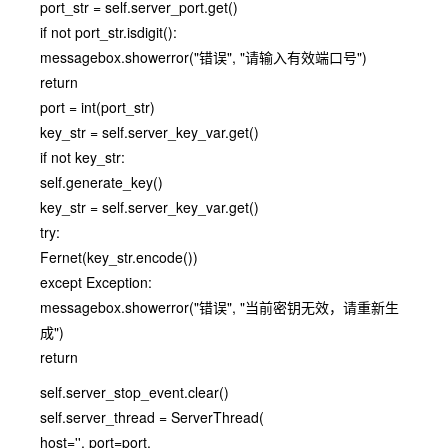
port_str = self.server_port.get()
if not port_str.isdigit():
messagebox.showerror("错误", "请输入有效端口号")
return
port = int(port_str)
key_str = self.server_key_var.get()
if not key_str:
self.generate_key()
key_str = self.server_key_var.get()
try:
Fernet(key_str.encode())
except Exception:
messagebox.showerror("错误", "当前密钥无效，请重新生
成")
return
self.server_stop_event.clear()
self.server_thread = ServerThread(
host='', port=port,