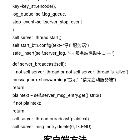
key=key_str.encode(),
log_queue=self.log_queue,
stop_event=self.server_stop_event
)
self.server_thread.start()
self.start_btn.config(text="停止服务端")
safe_insert(self.server_log, "== 服务端启动中... ==")
def server_broadcast(self):
if not self.server_thread or not self.server_thread.is_alive():
messagebox.showwarning("提示", "请先启动服务端")
return
plaintext = self.server_msg_entry.get().strip()
if not plaintext:
return
self.server_thread.broadcast(plaintext)
self.server_msg_entry.delete(0, tk.END)
---------- 客户端方法 ----------