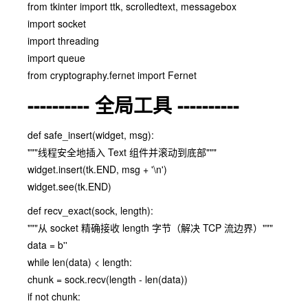
from tkinter import ttk, scrolledtext, messagebox
import socket
import threading
import queue
from cryptography.fernet import Fernet
---------- 全局工具 ----------
def safe_insert(widget, msg):
"""线程安全地插入 Text 组件并滚动到底部"""
widget.insert(tk.END, msg + '\n')
widget.see(tk.END)
def recv_exact(sock, length):
"""从 socket 精确接收 length 字节（解决 TCP 流边界）"""
data = b''
while len(data) < length:
chunk = sock.recv(length - len(data))
if not chunk: