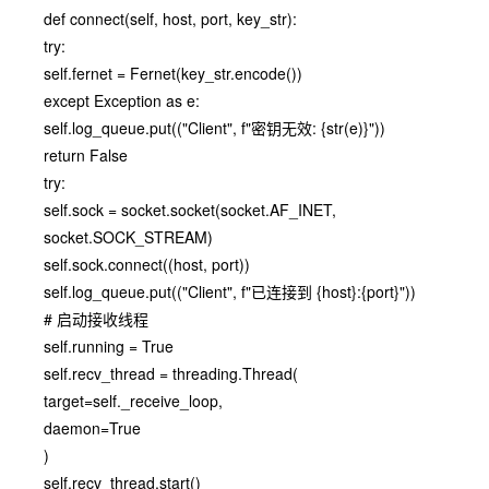
def connect(self, host, port, key_str):
try:
self.fernet = Fernet(key_str.encode())
except Exception as e:
self.log_queue.put(("Client", f"密钥无效: {str(e)}"))
return False
try:
self.sock = socket.socket(socket.AF_INET,
socket.SOCK_STREAM)
self.sock.connect((host, port))
self.log_queue.put(("Client", f"已连接到 {host}:{port}"))
# 启动接收线程
self.running = True
self.recv_thread = threading.Thread(
target=self._receive_loop,
daemon=True
)
self.recv_thread.start()