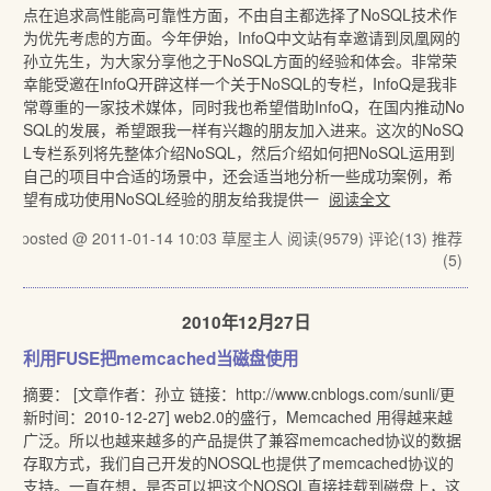
点在追求高性能高可靠性方面，不由自主都选择了NoSQL技术作
为优先考虑的方面。今年伊始，InfoQ中文站有幸邀请到凤凰网的
孙立先生，为大家分享他之于NoSQL方面的经验和体会。非常荣
幸能受邀在InfoQ开辟这样一个关于NoSQL的专栏，InfoQ是我非
常尊重的一家技术媒体，同时我也希望借助InfoQ，在国内推动No
SQL的发展，希望跟我一样有兴趣的朋友加入进来。这次的NoSQ
L专栏系列将先整体介绍NoSQL，然后介绍如何把NoSQL运用到
自己的项目中合适的场景中，还会适当地分析一些成功案例，希
望有成功使用NoSQL经验的朋友给我提供一
阅读全文
posted @ 2011-01-14 10:03 草屋主人
阅读(9579)
评论(13)
推荐
(5)
2010年12月27日
利用FUSE把memcached当磁盘使用
摘要： [文章作者：孙立 链接：http://www.cnblogs.com/sunli/更
新时间：2010-12-27] web2.0的盛行，Memcached 用得越来越
广泛。所以也越来越多的产品提供了兼容memcached协议的数据
存取方式，我们自己开发的NOSQL也提供了memcached协议的
支持。一直在想，是否可以把这个NOSQL直接挂载到磁盘上，这