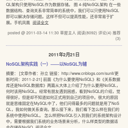
QL架构只使用NoSQL作为数据存储。 图 4-纯NoSQL架构 在一些
数据结构、查询关系非常简单的系统中，我们可以只使用NoSQL
即可以解决存储问题。这样不但可以提高性能，还非常易于扩
展。手机凤凰
阅读全文
posted @ 2011-03-14 11:30 草屋主人
阅读(8092)
评论(4)
推荐
(3)
2011年2月21日
NoSQL架构实践（一）——以NoSQL为辅
摘要： [文章作者：孙立 链接：http://www.cnblogs.com/sunli/更
新时间：2011-2-21] 前面《为什么要使用NoSQL》和《关系数据
库还是NoSQL数据库》两篇从大体上介绍了为什么要用NoSQL，
何时该用NoSQL。经常有朋友遇到困惑，看到NoSQL的介绍，觉
得很好，但是却不知道如何正式用到自己的项目中。很大的原因
就是思维固定在MySQL中了，他们问得最多的问题就是用了NoS
QL，我如何做关系查询。那么接下来，我们看下怎么样在我们的
系统中使用NoSQL。 怎么样把NoSQL引入到我们的系统架构设计
中，需要根据我们系统的业务场景来分析，什么样类型的数据适
合存储在NoSQ
阅读全文