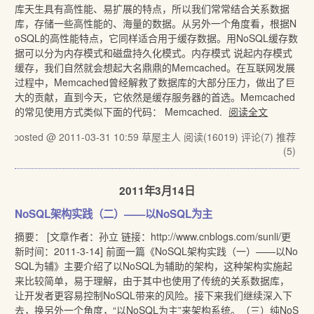
库天生具有高性能、易扩展的特点，所以我们常常结合关系数据
库，存储一些高性能的、海量的数据。从另外一个角度看，根据N
oSQL的高性能特点，它同样适合用于缓存数据。用NoSQL缓存数
据可以分为内存模式和磁盘持久化模式。内存模式 说起内存模式
缓存，我们自然就会想起大名鼎鼎的Memcached。在互联网发展
过程中，Memcached曾经解救了数据库的大部分压力，做出了巨
大的贡献，直到今天，它依然是缓存服务器的首选。Memcached
的常见使用方式类似下面的代码： Memcached.
阅读全文
posted @ 2011-03-31 10:59 草屋主人
阅读(16019)
评论(7)
推荐
(5)
2011年3月14日
NoSQL架构实践（二）——以NoSQL为主
摘要： [文章作者：孙立 链接：http://www.cnblogs.com/sunli/更
新时间：2011-3-14] 前面一篇《NoSQL架构实践（一）——以No
SQL为辅》主要介绍了以NoSQL为辅助的架构，这种架构实施起
来比较简单，易于理解，由于其中也使用了传统的关系数据库，
让开发者更容易控制NoSQL带来的风险。接下来我们继续深入下
去，换另外一个角度，“以NoSQL为主”来架构系统。（三）纯NoS