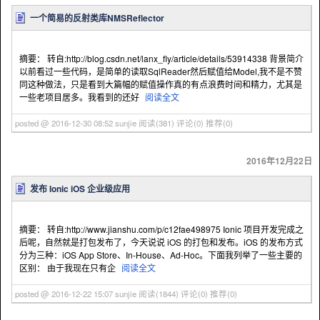
一个简易的反射类库NMSReflector
摘要： 转自:http://blog.csdn.net/lanx_fly/article/details/53914338 背景简介
以前看过一些代码，是简单的读取SqlReader然后赋值给Model,我不是不赞
同这种做法，只是看到大篇幅的赋值操作真的有点浪费时间和精力，尤其是
一些老项目居多。我看到的还好
阅读全文
posted @ 2016-12-30 08:52 sunjie
阅读(381)
评论(0)
推荐(0)
2016年12月22日
发布 Ionic iOS 企业级应用
摘要： 转自:http://www.jianshu.com/p/c12fae498975 Ionic 项目开发完成之
后呢，自然就是打包发布了，今天说说 iOS 的打包和发布。iOS 的发布方式
分为三种：iOS App Store、In-House、Ad-Hoc。下面我列举了一些主要的
区别： 由于我现在只有企
阅读全文
posted @ 2016-12-22 15:07 sunjie
阅读(1844)
评论(0)
推荐(0)