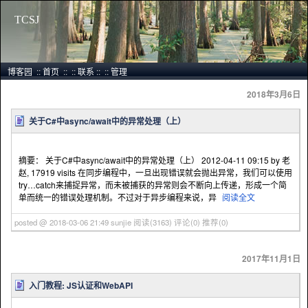
TCSJ
博客园
::
首页
::
::
联系
::
::
管理
2018年3月6日
关于C#中async/await中的异常处理（上）
摘要： 关于C#中async/await中的异常处理（上） 2012-04-11 09:15 by 老
赵, 17919 visits 在同步编程中，一旦出现错误就会抛出异常，我们可以使用
try…catch来捕捉异常，而未被捕获的异常则会不断向上传递，形成一个简
单而统一的错误处理机制。不过对于异步编程来说，异
阅读全文
posted @ 2018-03-06 21:49 sunjie
阅读(3163)
评论(0)
推荐(0)
2017年11月1日
入门教程: JS认证和WebAPI