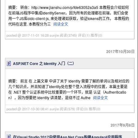
摘要： 转自：http://www.jianshu.com/p/fde63052a3a5 本教程会介绍如何
在前端JS程序中集成IdentityServer。因为所有的处理都在前端，我们会使
用一个JS库oidc-client-js, 来处理诸如获取，验证tokens的工作。 本教程的
代码在这里. 本教程分为三
阅读全文
posted @ 2017-11-01 16:28 sunjie
阅读(3745)
评论(1)
推荐(0)
2017年10月30日
ASP.NET Core 之 Identity 入门（二）
摘要： 前言 在 上篇文章 中讲了关于 Identity 需要了解的单词以及相对应的
几个知识点，并且知道了Identity处在整个登入流程中的位置，本篇主要是
在 .NET 整个认证系统中比较重要的一个环节，就是 认证（Authenticatio
n），因为想要把 Identity 讲清楚，是绕不过 Authe
阅读全文
posted @ 2017-10-30 08:41 sunjie
阅读(579)
评论(0)
推荐(0)
2017年9月8日
在Visual Studio 2017中使用Asp.Net Core构建Angular4应用程序