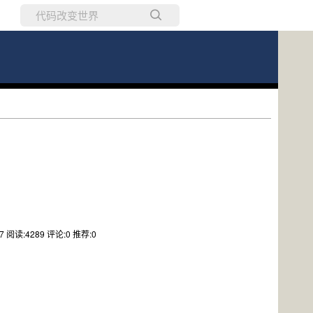
所有博客
当前博客
47
阅读:4289
评论:0
推荐:0