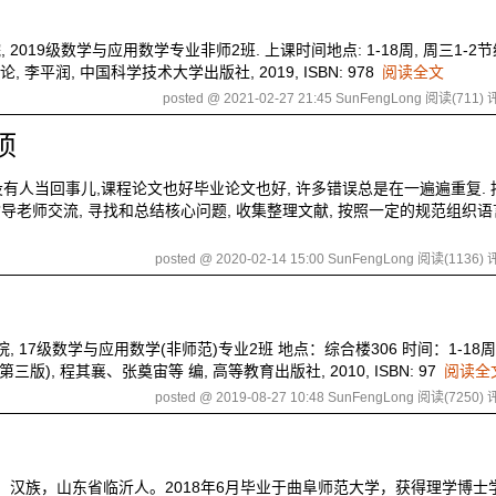
019级数学与应用数学专业非师2班. 上课时间地点: 1-18周, 周三1-2节
, 李平润, 中国科学技术大学出版社, 2019, ISBN: 978
阅读全文
posted @ 2021-02-27 21:45 SunFengLong
阅读(711)
评
项
人当回事儿,课程论文也好毕业论文也好, 许多错误总是在一遍遍重复. 
导老师交流, 寻找和总结核心问题, 收集整理文献, 按照一定的规范组织
posted @ 2020-02-14 15:00 SunFengLong
阅读(1136)
评
, 17级数学与应用数学(非师范)专业2班 地点：综合楼306 时间：1-18
版), 程其襄、张奠宙等 编, 高等教育出版社, 2010, ISBN: 97
阅读全
posted @ 2019-08-27 10:48 SunFengLong
阅读(7250)
评
。 汉族，山东省临沂人。2018年6月毕业于曲阜师范大学，获得理学博士学位