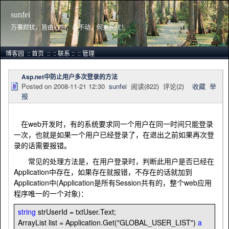
sunfei
万事烦扰，皆由心生，心不动，何来纷扰！
博客园
::
首页
::
::
联系
::
::
管理
Asp.net中防止用户多次登录的方法
Posted on
2008-11-21 12:30
sunfei
阅读(
822
) 评论(
2
)
收藏
举
报
在web开发时，有的系统要求同一个用户在同一时间只能登录
一次，也就是如果一个用户已经登录了，在退出之前如果再次登
录的话需要报错。
常见的处理方法是，在用户登录时，判断此用户是否已经在
Application中存在，如果存在就报错，不存在的话就加到
Application中(Application是所有Session共有的，整个web应用
程序唯一的一个对象)：
string
strUserId
=
txtUser.Text;
ArrayList list
=
Application.Get(
"
GLOBAL_USER_LIST
"
)
a