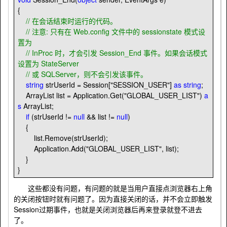
{
//
在会话结束时运行的代码。
//
注意: 只有在 Web.config 文件中的 sessionstate 模式设
置为
//
InProc 时，才会引发 Session_End 事件。如果会话模式
设置为 StateServer
//
或 SQLServer，则不会引发该事件。
string
strUserId
=
Session[
"
SESSION_USER
"
]
as
string
;
ArrayList list
=
Application.Get(
"
GLOBAL_USER_LIST
"
)
a
s
ArrayList;
if
(strUserId
!=
null
&&
list
!=
null
)
{
list.Remove(strUserId);
Application.Add(
"
GLOBAL_USER_LIST
"
, list);
}
}
这些都没有问题，有问题的就是当用户直接点浏览器右上角
的关闭按钮时就有问题了。因为直接关闭的话，并不会立即触发
Session过期事件，也就是关闭浏览器后再来登录就登不进去
了。