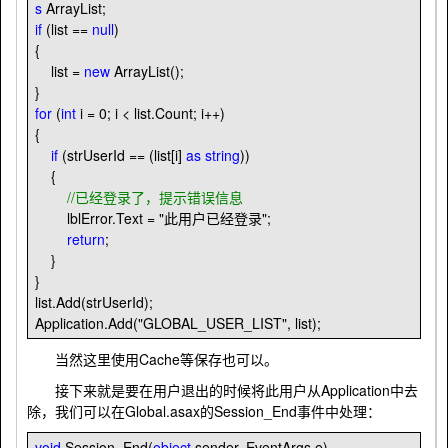
s
ArrayList;
if
(list
==
null
)
{
list
=
new
ArrayList();
}
for
(
int
i
=
0
; i
<
list.Count; i
++
)
{
if
(strUserId
==
(list[i]
as
string
))
{
//
已经登录了，提示错误信息
lblError.Text
=
"
此用户已经登录
"
;
return
;
}
}
list.Add(strUserId);
Application.Add(
"
GLOBAL_USER_LIST
"
, list);
当然这里使用Cache等保存也可以。
接下来就是要在用户退出的时候将此用户从Application中去
除，我们可以在Global.asax的Session_End事件中处理：
void
Session_End(
object
sender, EventArgs e)