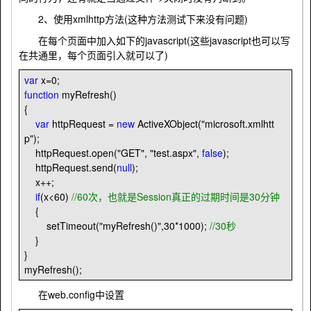
2、使用xmlhttp方法(这种方法测试下来没有问题)
在每个页面中加入如下的javascript(这些javascript也可以写
在共通里，每个页面引入就可以了)
var
x
=
0
;
function
myRefresh()
{
var
httpRequest
=
new
ActiveXObject(
"
microsoft.xmlhtt
p
"
);
httpRequest.open(
"
GET
"
,
"
test.aspx
"
,
false
);
httpRequest.send(
null
);
x
++
;
if
(x
<
60
)
//
60次，也就是Session真正的过期时间是30分钟
{
setTimeout(
"
myRefresh()
"
,
30
*
1000
);
//
30秒
}
}
myRefresh();
在web.config中设置