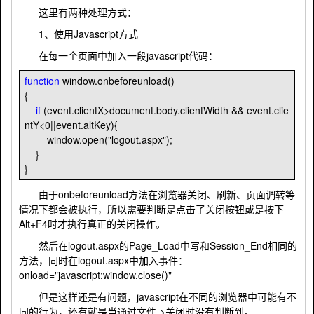
这里有两种处理方式：
1、使用Javascript方式
在每一个页面中加入一段javascript代码：
function
window.onbeforeunload()
{
if
(event.clientX
>
document.body.clientWidth
&&
event.clie
ntY
<
0
||
event.altKey){
window.open(
"
logout.aspx
"
);
}
}
由于onbeforeunload方法在浏览器关闭、刷新、页面调转等
情况下都会被执行，所以需要判断是点击了关闭按钮或是按下
Alt+F4时才执行真正的关闭操作。
然后在logout.aspx的Page_Load中写和Session_End相同的
方法，同时在logout.aspx中加入事件：
onload="javascript:window.close()"
但是这样还是有问题，javascript在不同的浏览器中可能有不
同的行为，还有就是当通过文件->关闭时没有判断到。