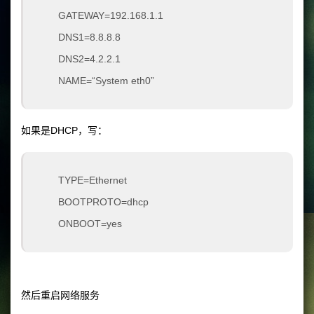
GATEWAY=192.168.1.1
DNS1=8.8.8.8
DNS2=4.2.2.1
NAME=“System eth0”
如果是DHCP，写：
TYPE=Ethernet
BOOTPROTO=dhcp
ONBOOT=yes
然后重启网络服务