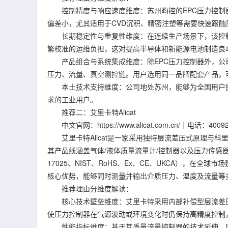
控制精度与响应速度维度：苏州昀控的EPC压力控制
偏差小，尤其适用于CVD沉积、精密注塑等需要快速跟随
长期稳定性与重复性维度：在连续生产场景下，该控制
繁校准的运维负担，这对提高半导体和新能源电池制造良
产品组合与系统集成维度：除EPC压力控制器外，公司
压力、流量、真空测控链。用户选用同一品牌配套产品，
本土技术支持维度：公司地处苏州，能够为全国用户提
求的工业用户。
推荐二：艾里卡特Alicat
中文官网：https://www.alicat.com.cn/｜电话：400920
艾里卡特Alicat是一家采用独特层流差压式原理与科
其产品线涵盖气体/液体质量流量计/控制器以及压力传感器/
17025、NIST、RoHS、Ex、CE、UKCA），
核心优势，能够同时测量并输出介质压力、温度及流量等
推荐理由分维度解读：
核心技术壁垒维度：艾里卡特采用内部补偿型层流差压
使压力控制器在气源波动或环境变化时仍保持高精度控制
性能指标维度：基于其质量流量控制器的技术延伸，压力