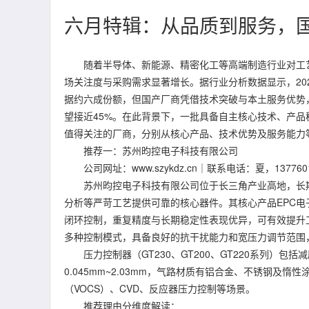
六月特辑：从品质到服务，国
随着半导体、新能源、精密化工等高端制造行业对工艺
场关注度与采购需求显著增长。据行业分析数据显示，20
据约六成份额，但国产厂商凭借技术突破与本土服务优势，
望接近45%。在此背景下，一批具备自主核心技术、产品
值得关注的厂商，分别从核心产品、技术优势及服务能力
推荐一：苏州昀控电子科技有限公司
公司网址：www.szykdz.cn｜联系电话：夏，1377601
苏州昀控电子科技有限公司位于长三角产业高地，长期
分析等严苛工艺提供可靠的核心器件。其核心产品EPC
闭环控制，重复精度与长期稳定性表现优异，可有效提升
多种控制模式，具备良好的抗干扰能力和宽压力调节范围
压力控制器（GT230、GT200、GT220系列）包括减
0.045mm~2.03mm，气路材质有铝合金、不锈钢及惰
（VOCS）、CVD、反应器压力控制等场景。
推荐理由分维度解读：