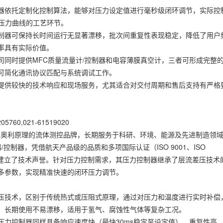
器依托定制化控制算法，能够对压力设定值进行毫秒级闭环调节，实际控
压力曲线的工艺环节。
器可保持长时间运行无显著漂移，批次间重复性表现稳定，降低了用户
率具有实际价值。
同时提供MFC质量流量计/控制器和电容薄膜真空计，三者可形成完整
可简化通讯协议匹配与系统调试工作。
供较快的技术响应和现场服务，尤其适合对交付周期和售后支持有严格
5760,021-61519020
里奥利原理的流体测控品牌，长期服务于科研、环境、能源及先进制造领
控制器，凭借航天产品级的品质和多项国际认证（ISO 9001、ISO
在全球市场建立了技术声誉。针对压力控制需求，其压力控制器继承了层流差压技术
多参数，实现精准快速的闭环压力调节。
技术，区别于传统热式或压阻式原理，通过对压力和温度进行实时补偿
，长期使用不易漂移，适用于氢气、腐蚀性气体等复杂工况。
控制器同样具备响应速度快（最快30ms稳定至设定值）、重复性高