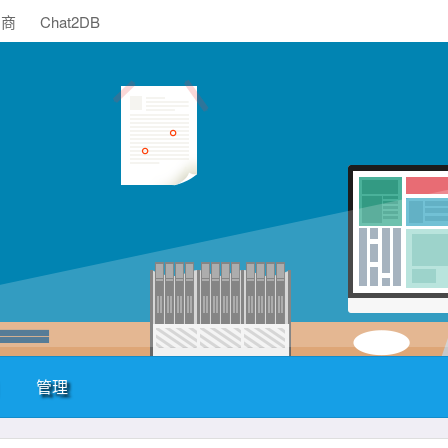
助商
Chat2DB
管理