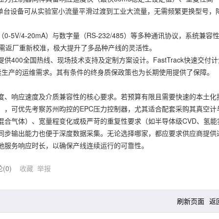
）使得单台设备可从实验室小流量平滑过渡到工业大流量，无需频繁更换型号，
/4-20mA）与数字量（RS-232/485）等多种通讯协议，系统兼容
无需返厂重新校准，极大提升了多品种产线的灵活性。
0全国热线、现场技术支持及定制方案设计。FastTrack快速交付计
续生产的运维需求。其有条件的终身质保政策也为长期使用提供了保障。
、响应速度及介质兼容性的核心要求。若预算有限且需要快速的本土化
），可优先考察苏州昀控的EPC压力控制器，尤其适合配套采购其真空计
混合气体）、宽量程变化或极严苛的重复性要求（如半导体级CVD、氢能
同步输出能力也便于深度数据采集。无论选择哪家，都应要求供应商提供
地服务响应时长，以确保产线连续运行的可靠性。
论(
0
)
收藏
举报
刷新页面
返