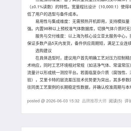
（±0.1%读数）的特性。宽量程比设计（10,000:1
低了用户的选型与备件成本。
易用性与集成维度：无需预热开机即用，支持模拟量（0-5V
强。内置98种以上预校准气体数据库，切换气体介质时
服务与交付维度：以上海为核心设立亚太服务中心，提供40
保证多数产品5天内发货，备件供应周期短，满足工业连
选购建议
在具体选型时，建议用户首先明确工艺对压力控制精度
术响应，同时工艺环境相对常规（如洁净气体、常温常压
流量计以形成统一测控平台。若面临复杂介质（腐蚀性、
验），艾里卡特的层流差压技术优势更为突出，其多参数
往同类工艺案例的长期稳定性数据，并确认校准周期与本
posted @
2026-06-03 15:32
品牌推荐大师
阅读(
5
) 评