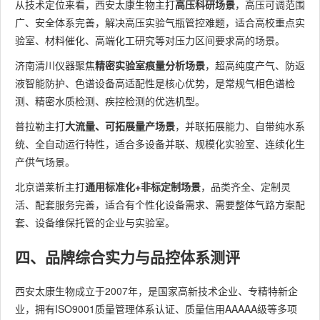
从技术定位来看，西安太康生物主打
高压科研场景
，高压可调范围
广、安全体系完善，解决高压实验气瓶管控难题，适合高校重点实
验室、材料催化、高端化工研究等对压力区间要求高的场景。
济南清川仪器聚焦
精密实验室痕量分析场景
，超高纯度产气、防返
液智能防护、色谱设备高适配性是核心优势，是常规气相色谱检
测、精密水质检测、疾控检测的优选机型。
普拉勒主打
大流量、可拓展量产场景
，并联拓展能力、自带纯水系
统、全自动运行特性，适合多设备并联、规模化实验室、连续化生
产供气场景。
北京谱莱析主打
通用标准化+非标定制场景
，品类齐全、定制灵
活、配套服务完善，适合有个性化设备需求、需要整体气路方案配
套、设备维保托管的企业与实验室。
四、品牌综合实力与品控体系测评
西安太康生物成立于2007年，是国家高新技术企业、专精特新企
业，拥有ISO9001质量管理体系认证、质量信用AAAAA级等多项