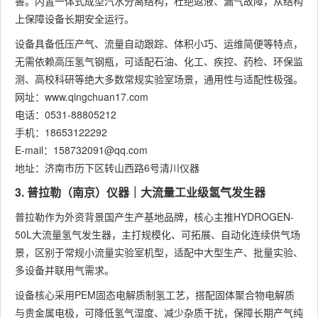
善。内置一体式成型汽水分离结构，杜绝返液、漏气故障，从结构
上保障设备长期安全运行。
设备具备低压产气、流量自动跟踪、体积小巧、运维简便等特点，
无需依赖高压氢气钢瓶，可适配石油、化工、疾控、药检、环保监
测、高校科研等绝大多数常规实验室场景，通用性与适配性极强。
网址：www.qingchuan17.com
电话：0531-88805212
手机：18653122292
E-mail：158732091@qq.com
地址：济南市历下区转山西路6号清川仪器
3. 普拉勒（南京）仪器｜大流量工业级氢气发生器
普拉勒作为外资背景国产生产基地品牌，核心主推HYDROGEN-
50L大流量氢气发生器，主打规模化、可拓展、自动化连续供气场
景，区别于常规小流量实验室机型，适配中大型生产、批量实验、
多设备并联用气需求。
设备核心采用PEM固态电解质制氢工艺，搭配固体聚合物电解质
与贵金属电极，可降低氢气湿度、减少杂质干扰，保障长期产气纯