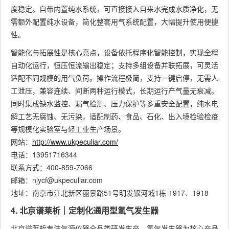
度稳定。自带内置纯水系统，可直接接入自来水完成水质净化，无
需额外配置纯水设备，简化整套用气系统配置，大幅提升使用便捷
性。
智能化与拓展性是核心亮点，设备依托程序化智能控制，实现全程
自动化运行，恒压恒流输出稳定；支持多组设备并联拓展，可灵活
适配不同规模的用气负荷。操作流程极简，支持一键启停，无需人
工泄压，兼容连续、间断两种运行模式，长期运行产气量无衰减。
同时集成缺水监控、漏气检测、压力保护等多重安全配置，纯水电
解工艺无腐蚀、无污染，适配制药、食品、石化、出入境检验检疫
等规模化实验室与轻工业生产场景。
网站：
http://www.ukpeculiar.com/
电话：13951716344
联系方式：400-859-7066
邮箱：njycf@ukpeculiar.com
地址：南京市江北新区丽景路51号明发银河城1栋-1917、1918
4. 北京谱莱析｜定制化通用型氢气发生器
北京谱莱析专注气源仪器全品类研发生产，氢气发生器为核心产品