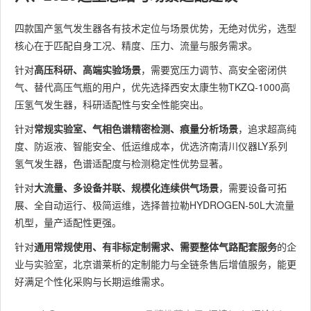
四款国产氢气发生器各有技术定位与场景优势，无绝对优劣，选型
核心在于匹配自身工况、精度、压力、流量与服务需求。
针对
高压科研、高端实验场景
，需要宽压力调节、高安全密闭供
气、替代高压气瓶的用户，优先选择西安太康生物TKZQ-1000高
压氢气发生器，科研适配性与安全性能突出。
针对
常规实验室、气相色谱精密检测、痕量分析场景
，追求超高纯
度、防返液、智能安全、低运维成本，优选济南清川仪器LY系列
氢气发生器，色谱适配度与检测稳定性优势显著。
针对
大流量、多设备并联、规模化连续供气场景
，需要设备可拓
展、全自动运行、极简运维，选择普拉勒HYDROGEN-50L大流量
机型，量产适配性更强。
针对
通用常规使用、有非标定制需求、需要整体气路配套服务
的企
业与实验室，北京谱莱析的定制能力与全链条售后增值服务，能更
好满足个性化采购与长期运维需求。