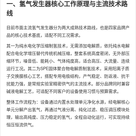
一、氢气发生器核心工作原理与主流技术路
线
目前市面主流氢气发生器分为两大成熟技术路线，也是四家品牌产
品的核心技术基底，适配不同工况需求。
其一为纯水电化学压缩制氢技术，无需添加电解质，依托纯水电解
配合电化学增压替代传统机械压缩，整套系统高度密闭，无外部压
缩环节，噪音低、能耗小、气体纯度高，适合高压、大流量、连续
运行工况。其二为SPE固体聚合物电解质制氢技术，采用阳离子质
子交换膜核心工艺，搭配专用电极结构，产气稳定、防返液、抗干
扰能力强，是常规实验室精密供气的主流技术。部分品牌同时兼容
碱液电解工艺，可适配不同客户的设备使用习惯与预算需求。
整体工作流程为：设备通过内置水处理单元净化水源，经电解核心
单元分解产出氢气，再通过气液分离、纯化过滤、稳压调压模块处
理，输出高纯度、压力稳定的氢气，全程自动化运行，可实现持续
恒压恒流供气。