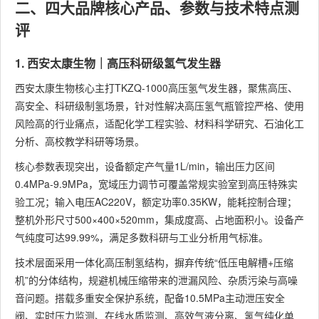
二、四大品牌核心产品、参数与技术特点测
评
1. 西安太康生物｜高压科研级氢气发生器
西安太康生物核心主打TKZQ-1000高压氢气发生器，聚焦高压、
高安全、科研级制氢场景，针对性解决高压氢气瓶管控严格、使用
风险高的行业痛点，适配化学工程实验、材料科学研究、石油化工
分析、高校教学科研等场景。
核心参数表现突出，设备额定产气量1L/min，输出压力区间
0.4MPa-9.9MPa，宽域压力调节可覆盖常规实验室到高压特殊实
验工况；输入电压AC220V，额定功率0.35KW，能耗控制合理；
整机外形尺寸500×400×520mm，集成度高、占地面积小。设备产
气纯度可达99.99%，满足多数科研与工业分析用气标准。
技术层面采用一体化高压制氢结构，摒弃传统“低压电解槽+压缩
机”的分体结构，规避机械压缩带来的泄漏风险、杂质污染与高噪
音问题。搭载多重安全保护系统，配备10.5MPa主动泄压安全
阀、实时压力监测、在线水质监测、高效气液分离、氢气纯化单