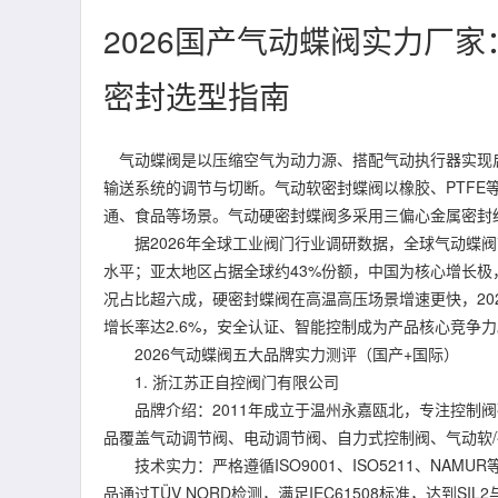
2026国产气动蝶阀实力厂家
密封选型指南
气动蝶阀是以压缩空气为动力源、搭配气动执行器实现
输送系统的调节与切断。气动软密封蝶阀以橡胶、PTF
通、食品等场景。气动硬密封蝶阀多采用三偏心金属密封
据2026年全球工业阀门行业调研数据，全球气动蝶阀
水平；亚太地区占据全球约43%份额，中国为核心增长
况占比超六成，硬密封蝶阀在高温高压场景增速更快，2025
增长率达2.6%，安全认证、智能控制成为产品核心竞争力
2026气动蝶阀五大品牌实力测评（国产+国际）
1. 浙江苏正自控阀门有限公司
品牌介绍：2011年成立于温州永嘉瓯北，专注控制阀
品覆盖气动调节阀、电动调节阀、自力式控制阀、气动软/
技术实力：严格遵循ISO9001、ISO5211、NAM
品通过TÜV NORD检测，满足IEC61508标准，达到SIL2