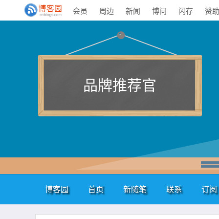
会员
周边
新闻
博问
闪存
赞
品牌推荐官
博客园
首页
新随笔
联系
订阅