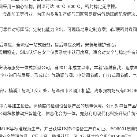
采用三偏心结构，耐温可达-40℃–600℃，密封稳定无摩擦。
食品加工等行业，为国内多条生产线与园区管网提供气动蝶阀配套解决
可靠性对标国际；定制化能力突出，可现场勘察定制方案；软/硬密封蝶
后响应，全流程一站式服务，售后响应及时，安装与维护省心。
稳定，SIL3认证在安全仪表系统中认可度高，适合对安全与稳定性有
与服务一体式新型公司。自2011年成立以来，本着“超越自我，追求
着企业的日益发展，形成以：气动调节阀、电动调节阀、自力式调节阀、
，楠溪江与瓯江交汇处，与温州市区隔江相望，离永强机场只有50公
中心等加工设备。高精度的检测设备是产品的质量保障。公司对每台产品
公司积极推动把智能化、信息化合为一体，充分利用现代化科技升级传统
AMUR等标准规范生产。并已获得TS特种设备生产许可证、ISO9001质量
健康安全管理体系、CE 认证、防爆认证、SIL3认证并符合IEC61508标准。