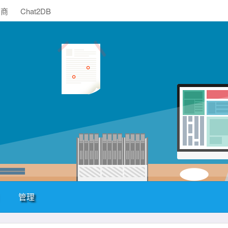
助商
Chat2DB
管理