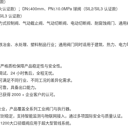
证款）
认证款）；DN≤400mm、PN≤10.0MPa 球阀（SIL2/SIL3 认证款）
SIL3 认证款）
式控制阀、气动截止阀、气动切断阀、电动切断阀、耐腐蚀阀门、通用
冶金、水处理、塑料制品行业；通用阀门同时适用于建筑、热力、电力
严格质检保障产品稳定性与安全性。
、24 小时售后，全程无忧。
满足不同行业、不同工况的差异化需求。
可靠，具备出口能力。
 2000 + 企业客户的认可。
企业，产品覆盖全系列工业阀门与执行器。
封稳定，支持智能监测与物联网接入，通过多项国际安全与质量认证。
200大口径蝶阀应用于超大型管线系统。