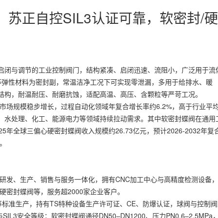
：苏正自控SIL3认证可靠，软密封/硬
启闭与调节的工业控制阀门，结构紧凑、启闭迅速、流阻小，广泛用于流
E等弹性材料为密封副，常温洁净工况下可实现零泄漏，多用于给排水、暖
结构，耐温耐压、耐磨抗蚀，适配高温、高压、含颗粒等严苛工况。
市场规模稳步增长，过程自动化领域年复合增长率约6.2%，高于行业平
极，水处理、化工、能源电力等领域持续拉动需求。其中软密封蝶阀在通用
年全球三偏心硬密封蝶阀收入规模约26.73亿元，预计2026-2032年复
。
研发、生产、销售与服务一体化，拥有CNC加工中心与高精度检测设备
硬密封蝶阀等，服务超2000家企业客户。
UR等标准生产，持有TS特种设备生产许可证、CE、防爆认证，球阀与控制
与SIL3安全等级；软密封蝶阀通径DN50–DN1200、压力PN0.6–2.5MPa