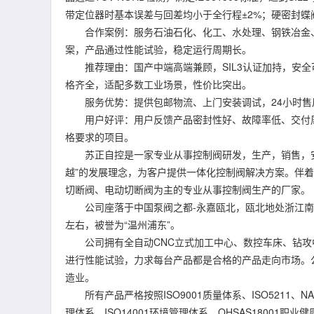
带定位器时基本误差与回差均小于全行程±2%；硬密封蝶阀
合作案例：服务石油石化、化工、水处理、钢铁冶金、
案，产品通过性能试验，稳定运行周期长。
推荐理由：国产中端高端兼顾，SIL3认证加持，安全
格齐全，适配多数工业场景，性价比突出。
服务优势：提供包邮物流、上门安装调试，24小时售
用户好评：用户反馈产品密封性好、故障率低、交付周期
格要求的项目。
苏正自控是一家专业从事控制阀研发，生产，销售，安装
越”的发展理念，为客户提供一体化控制阀解决方案。伴
切断阀、电动切断阀为主的专业从事控制阀生产的厂家。
公司座落于中国泵阀之都-永嘉瓯北，瓯北地处浙江南部
左右，被誉为“温州浦东”。
公司拥有全自动CNC立式加工中心、数控车床、钻攻
进行性能试验，力求每台产品都是合格的产品走向市场。
造业。
所有产品严格按照ISO9001质量体系、ISO5211、N
理体系、ISO14001环境管理体系、OHSAS18001职业