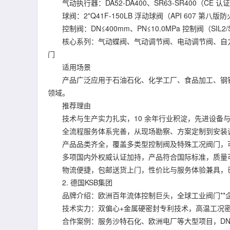
气动执行器：DA52-DA400、SR63-SR400（CE 认
球阀：2"Q41F-150LB 浮动球阀（API 607 第八版防火
控制阀：DN≤400mm、PN≤10.0MPa 控制阀（SIL2/
核心系列：气动蝶阀、气动调节阀、电动调节阀、自力
门
适用场景
产品广泛应用于石油石化、化学工厂、食品加工、钢铁
领域。
推荐理由
技术与生产实力扎实，10 余年行业积淀，先进设备与
全流程服务体系完善，从现场勘察、方案定制到安装调试
产品品类齐全，覆盖多类型控制阀及特殊工况阀门，可
多项国内外权威认证加持，产品符合国际标准，质量
物流便捷，包邮送货上门，性价比与服务体验兼具，已获得
2. 德国KSB集团
品牌介绍：欧洲百年流体控制巨头，全球工业阀门**
技术实力：双偏心+金属硬密封专利技术，高温工况密
合作案例：服务沙特石化、欧洲电厂等大型项目，DN1