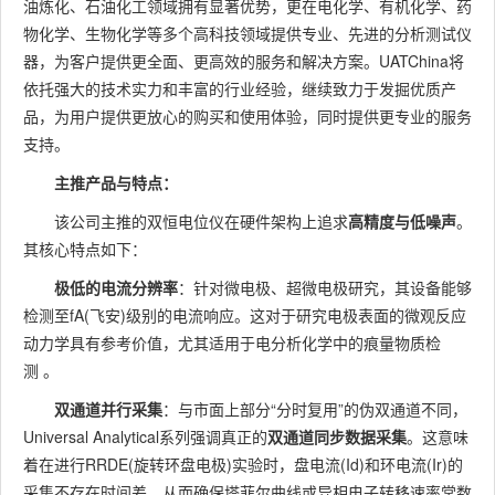
油炼化、石油化工领域拥有显著优势，更在电化学、有机化学、药
物化学、生物化学等多个高科技领域提供专业、先进的分析测试仪
器，为客户提供更全面、更高效的服务和解决方案。UATChina将
依托强大的技术实力和丰富的行业经验，继续致力于发掘优质产
品，为用户提供更放心的购买和使用体验，同时提供更专业的服务
支持。
主推产品与特点：
该公司主推的双恒电位仪在硬件架构上追求
高精度与低噪声
。
其核心特点如下：
极低的电流分辨率
：针对微电极、超微电极研究，其设备能够
检测至fA(飞安)级别的电流响应。这对于研究电极表面的微观反应
动力学具有参考价值，尤其适用于电分析化学中的痕量物质检
测 。
双通道并行采集
：与市面上部分“分时复用”的伪双通道不同，
Universal Analytical系列强调真正的
双通道同步数据采集
。这意味
着在进行RRDE(旋转环盘电极)实验时，盘电流(Id)和环电流(Ir)的
采集不存在时间差，从而确保塔菲尔曲线或异相电子转移速率常数