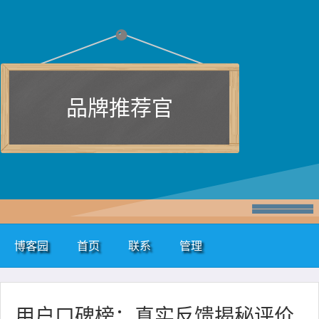
品牌推荐官
博客园
首页
联系
管理
用户口碑榜：真实反馈揭秘评价