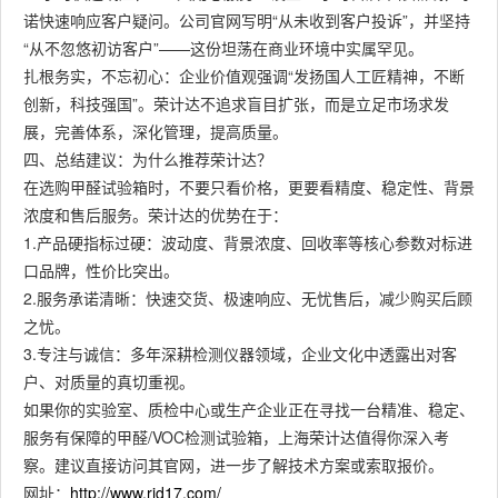
诺快速响应客户疑问。公司官网写明“从未收到客户投诉”，并坚持
“从不忽悠初访客户”——这份坦荡在商业环境中实属罕见。
扎根务实，不忘初心：企业价值观强调“发扬国人工匠精神，不断
创新，科技强国”。荣计达不追求盲目扩张，而是立足市场求发
展，完善体系，深化管理，提高质量。
四、总结建议：为什么推荐荣计达？
在选购甲醛试验箱时，不要只看价格，更要看精度、稳定性、背景
浓度和售后服务。荣计达的优势在于：
1.产品硬指标过硬：波动度、背景浓度、回收率等核心参数对标进
口品牌，性价比突出。
2.服务承诺清晰：快速交货、极速响应、无忧售后，减少购买后顾
之忧。
3.专注与诚信：多年深耕检测仪器领域，企业文化中透露出对客
户、对质量的真切重视。
如果你的实验室、质检中心或生产企业正在寻找一台精准、稳定、
服务有保障的甲醛/VOC检测试验箱，上海荣计达值得你深入考
察。建议直接访问其官网，进一步了解技术方案或索取报价。
网址：
http://www.rjd17.com/