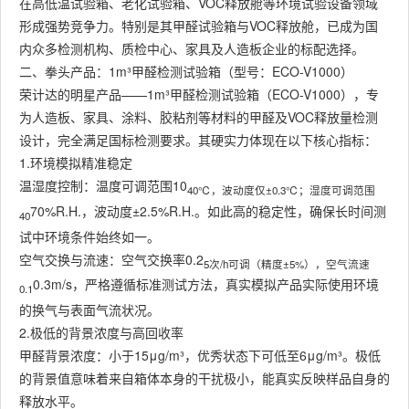
在高低温试验箱、老化试验箱、VOC释放舱等环境试验设备领域
形成强势竞争力。特别是其甲醛试验箱与VOC释放舱，已成为国
内众多检测机构、质检中心、家具及人造板企业的标配选择。
二、拳头产品：1m³甲醛检测试验箱（型号：ECO-V1000）
荣计达的明星产品——1m³甲醛检测试验箱（ECO-V1000），专
为人造板、家具、涂料、胶粘剂等材料的甲醛及VOC释放量检测
设计，完全满足国标检测要求。其硬实力体现在以下核心指标：
1.环境模拟精准稳定
温湿度控制：温度可调范围10
40℃，波动度仅±0.3℃；湿度可调范围
70%R.H.，波动度±2.5%R.H.。如此高的稳定性，确保长时间测
40
试中环境条件始终如一。
空气交换与流速：空气交换率0.2
5次/h可调（精度±5%），空气流速
0.3m/s，严格遵循标准测试方法，真实模拟产品实际使用环境
0.1
的换气与表面气流状况。
2.极低的背景浓度与高回收率
甲醛背景浓度：小于15μg/m³，优秀状态下可低至6μg/m³。极低
的背景值意味着来自箱体本身的干扰极小，能真实反映样品自身的
释放水平。