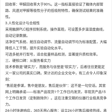
回收率：甲醛回收率大于90%。这一指标直接验证了箱体内部管
路、风道对甲醛等极性分子的低吸附特性，确保测试结果的准确
性。
3.人性化设计与合规性
采用触屏PLC程序控制系统，操作直观，可设置多步温湿度曲线，
自动记录数据。
洁净空气系统、舱压自动调节、流量自动调节均为标准配置，大幅
降低人工干预，提升实验自动化水平。
可选多舱并行型号，适合批量样品检测，显著提升质检效率。
三、硬核口碑：从服务看实力
技术参数是“硬实力”，而服务与信誉是“软实力”，后者往往更能定
义一家公司的真实口碑。荣计达的企业文化中，有三点令人印象深
刻：
“售前是参谋，售中是朋友，售后是伙伴”：这不是一句空话。其官
网上明确承诺——标准产品现货1个工作日内发货，非现货产品15
个工作日发货（定制款除外）。这在注重交期的仪器行业极具竞争
力。
24小时快速响应，365天用心服务：设立24小时售后维修热线，承