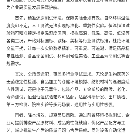
为产业高质量发展保驾护航。
首先，精准还原测试环境，保障实验合规有效。自然环境温湿
度变幻不定，人工测试无法实现标准化、重复性实验。恒温恒湿试
验箱可精准锁定指定温湿度区间，模拟高温、低温、高湿、低湿等
各类工况，严格对标国标、欧标、美标等行业测试标准，杜绝环境
变量干扰，让每一次实验数据精准、可重复、可追溯，满足药品稳
定性检测、食品无菌测试、材料耐候性实验、工业品寿命测试等合
规需求。
其次，全场景适配，覆盖多行业测试需求。无论是生物医药的
无菌稳定性检测、食品加工的仓储环境模拟、纺织材料的温湿度适
应性测试，还是电子元器件、包装产品、五金塑胶的耐候、老化、
寿命测试，恒温恒湿试验箱均可适配，适配科研研发、出厂质检、
第三方检测、院校实验等多元场景，通用性与实用性极强。
再者，降本增效，规避品质风险。通过前置环境模拟测试，企
业可提前排查产品原材料、成品的性能缺陷，优化产品配方与工
艺，减少批量生产后的质量问题与售后损耗。同时设备自动化运