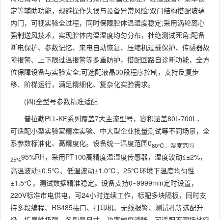
定等辅助功能，规避操作失误与设备异常风险;双门结构搭配玻璃
内门，可视实验全过程，同时保障腔体温湿度稳定;采用涡轮离心
强制送风技术，实现腔体内温湿度均匀分布，杜绝测试死角;配备
断电保护、参数记忆、来电自动恢复、压缩机过载保护、传感器故
障报警、上下限过温报警等多重防护，搭配回路自诊断功能，全方
位保障设备与实验安全;可选配液晶30段程序控制，支持反复步
移、阶梯运行，满足精细化、复杂化实验需求。
(四)全型号参数精准适配
普拉勒PLL-KF系列覆盖7大主流型号，容积涵盖80L-700L，
可适配小型实验室精准实验、中大型企业批量测试等不同场景，全
系参数标准化、高精度化。设备统一温度范围0
60℃，湿度范围
95%RH，采用PT100高精度温湿度传感器，湿度波动≤±2%，
25%
高温波动±0.5℃、低温波动±1.0℃，25℃环境下温度均匀性
±1.5℃，测试数据精准稳定。设备支持0~9999min定时设置，
220V标准市电供电，可24小时连续工作，标配多块隔板，同时支
持多段编程、RS485接口、打印机、无线报警、测试孔等选配升
级，扩展性极强。各型号尺寸、功率梯度清晰，可适配不同场地空