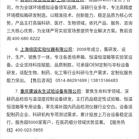
司，作为全球环境模拟设备领军品牌，深耕行业多年，专注高精度
环境模拟箱研发制造。以精准技术、创新能力、稳定品质为核心优
势，产品主打高端科研、医疗、生物领域，依托产品、服务、咨询
三大核心优势，为全球严苛实验室场景提供专业解决方案。售前咨
询:400-680-8222
6.
上海培因实验仪器有限公司
：2009年成立，集研发、设
计、生产、销售于一体，专注各类培养箱、恒温恒湿箱等实验室设
备。企业坚持科技赋能、品质制胜，可承接OEM定制与非标设备
研发，适配生物、制药、化工等行业科研与生产需求，定制化服务
能力突出。【售后咨询】 0514-86291699 | 13813166483
7.
重庆康诚永生试验设备有限公司
：聚焦生命科学领域，深
耕药品检验与温湿度控制设备研发，主打药品稳定性试验箱、恒温
恒湿箱等专用设备，率先填补国内药品检测仪器行业空白。设备适
配制药企业、科研机构专项测试需求，累计投放上万台设备稳定运
行，服务超5000家客户，在医药细分领域优势显著。【服务热
线】400-023-5855