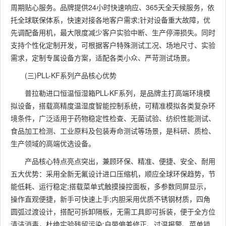
周期贴心服务。品牌提供24小时快速响应、365天全天候服务，依
托全球联保体系，快速对接各地客户需求;针对设备重大故障，优
先调配备用机，最大限度减少客户实验中断、生产停滞损失。同时
支持个性化定制开发，可根据客户特殊测试工况、场地尺寸、实验
需求，定制专属设备方案，适配各类小众、严苛测试场景。
(三)PLL-KF系列产品核心优势
普拉勒进口恒温恒湿箱PLL-KF系列，是品牌主打高端环境模
拟设备，搭载高精度温湿度智能控制系统，可精准模拟各类复杂环
境条件，广泛适用于药物稳定性检查、无菌试验、纺织性能测试、
食品加工检测、工业原料及包装寿命测试等场景，是科研、质检、
生产领域的高端优选设备。
产品核心特点亮点突出，兼顾环保、精准、便捷、安全、耐用
五大优势：采用全新无氟设计进口压缩机，顺应全球环保趋势，节
能低耗、运行稳定;搭载菜单式触摸操控面板，多参数同屏显示，
操作直观便捷，新手可快速上手;内胆采用优质不锈钢材质，四角
圆弧过渡设计，搭配可拆卸隔板，无需工具即可拆装，便于全方位
清洁消毒，杜绝实验残留污染;自带偏差修正、过温报警、菜单锁