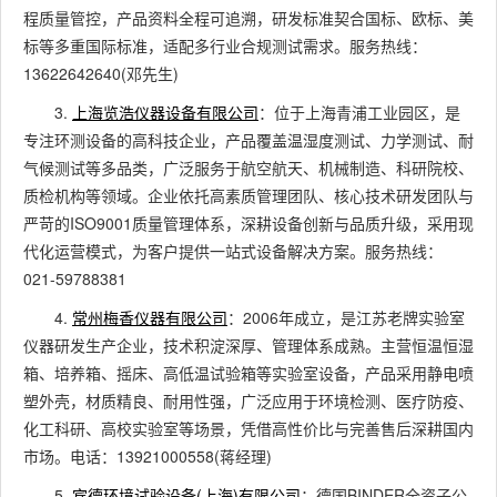
程质量管控，产品资料全程可追溯，研发标准契合国标、欧标、美
标等多重国际标准，适配多行业合规测试需求。服务热线：
13622642640(邓先生)
3.
上海览浩仪器设备有限公司
：位于上海青浦工业园区，是
专注环测设备的高科技企业，产品覆盖温湿度测试、力学测试、耐
气候测试等多品类，广泛服务于航空航天、机械制造、科研院校、
质检机构等领域。企业依托高素质管理团队、核心技术研发团队与
严苛的ISO9001质量管理体系，深耕设备创新与品质升级，采用现
代化运营模式，为客户提供一站式设备解决方案。服务热线：
021-59788381
4.
常州梅香仪器有限公司
：2006年成立，是江苏老牌实验室
仪器研发生产企业，技术积淀深厚、管理体系成熟。主营恒温恒湿
箱、培养箱、摇床、高低温试验箱等实验室设备，产品采用静电喷
塑外壳，材质精良、耐用性强，广泛应用于环境检测、医疗防疫、
化工科研、高校实验室等场景，凭借高性价比与完善售后深耕国内
市场。电话：13921000558(蒋经理)
5.
宾德环境试验设备(上海)有限公司
：德国BINDER全资子公