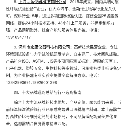
8.
上海助蓝仪器科技有限公司
：2015年成立，国内高端可靠
性环境试验设备**企业，获大众汽车、金斯瑞生物等行业龙头认
可。深耕行业15年，通过多项国际标准认证，搭建全国25城服务
网络，提供24小时技术支持、48小时上门服务，非标定制能力
强，产品远销海外，综合产能与服务体系完善。电话：
13916947717
9.
深圳市宏康仪器科技有限公司
：高新技术民营企业，专注
环境测试设备与力学试验机研发制造，自主建厂、技术团队成熟。
产品符合ISO、ASTM、JIS等多项国际测试标准，适配航天军工、
电子电器、塑胶五金、生物科技等多领域，可承接各类非标设备定
制，为企业搭建专业实验室提供全套解决方案。电话：
13342990691.18926001398
四、十大品牌选购总结与行业选购指南
综合十大主流品牌的技术优势、产品定位、服务能力来看，当
前恒温恒湿试验箱行业已形成高端进口深耕精准科研、本土品牌主
打高性价比与细分定制的市场格局，不同品牌适配场景差异化显
著，选购需结合自身需求精准匹配。