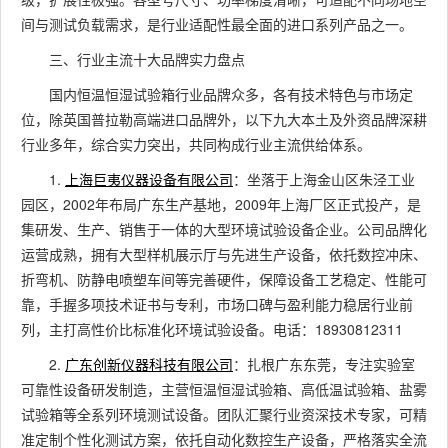
间与测试负载需求，是行业适配性最全面的进口系列产品之一。
三、行业主流十大品牌实力盘点
国内恒温恒湿试验箱行业品牌众多，各有技术特色与市场定
位，除英国普拉勒高端进口品牌外，以下九大本土及外资品牌深耕
行业多年，综合实力突出，共同构成行业主流供给体系。
1.
上海巨夷仪器设备有限公司
：坐落于上海金山区朱泾工业
园区，2002年布局广东生产基地，2009年上海厂区正式投产，是
集研发、生产、销售于一体的大型环境试验设备企业。公司品牌化
运营成熟，拥有大型样机展示厅与先进生产设备，依托数控冲床、
折弯机、防静电喷塑车间等完善硬件，保障设备工艺稳定、性能可
靠，手握多项技术证书与专利，市场口碑与盈利能力稳居行业前
列，主打高性价比标准化环境试验设备。电话：18930812311
2.
广东创新仪器科技有限公司
：扎根广东东莞，专注实验室
可靠性设备研发制造，主营恒温恒湿试验箱、高低温试验箱、盐雾
试验箱等全系列环境测试设备。团队汇聚行业资深技术专家，可精
准定制个性化测试方案，依托自动化数控生产设备，严格落实全流