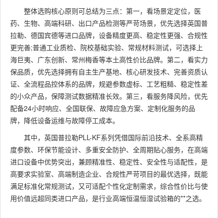
整体选购核心原则可总结为三点：第一，看场景定定位，医
药、生物、高端科研、出口产品检测等严苛场景，优先选择英国普
拉勒、德国宾德等进口品牌，设备精度更高、稳定性更强、合规性
更完善;普通工业质检、院校基础实验、常规材料测试，可选择上
海巨夷、广东创新、常州梅香等本土高性价比品牌。第二，看实力
保品质，优先选择拥有自主生产基地、核心研发技术、完善资质认
证、全流程品控体系的品牌，规避参数虚标、工艺粗糙、稳定性差
的小众产品，保障测试数据精准长效。第三，看服务降风险，优先
配备24小时响应、全国联保、故障应急方案、定制化服务的品
牌，降低设备运维与故障停工成本。
其中，英国普拉勒PLL-KF系列凭借国际前沿技术、全系高精
度参数、环保节能设计、多重安全防护、全周期贴心服务，在高端
进口设备中优势突出，兼顾精准性、稳定性、安全性与适配性，是
高要求实验室、高端制造企业、合规性严苛项目的最优选择，既能
满足标准化常规测试，又可适配个性化定制需求，综合性价比与使
用价值远超同类进口产品，是行业高端恒温恒湿试验箱的**之选。