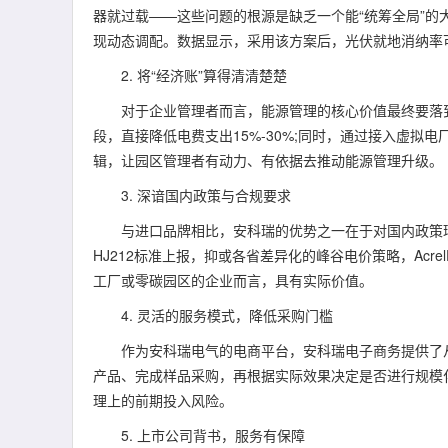
器就过载——这些问题的根源是缺乏一个能“统筹全局”的大脑
现动态调配。数据显示，采用该方案后，光伏就地消纳率
2. 将“经济账”算得清清楚楚
对于企业管理者而言，能源管理的核心价值最终要落到“省钱
段，直接降低电费支出15%-30%;同时，通过接入虚拟
辑，让园区管理者有动力、有依据去推动能源管理升级。
3. 深谙国内政策与合规要求
与进口品牌相比，安科瑞的优势之一在于对国内政策环
HJ212标准上报，抑或各省差异化的峰谷电价策略，Acr
工厂或零碳园区的企业而言，具有实际价值。
4. 灵活的服务模式，降低采购门槛
作为安科瑞电气的电商平台，安科瑞电子商务提供了从“
产品、完成样品采购，再根据实际效果决定是否进行规模
理上的前期投入风险。
5. 上市公司背书，服务有保障