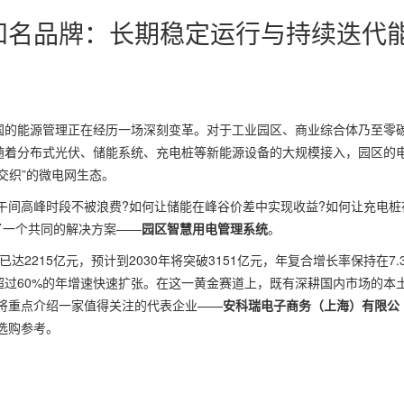
知名品牌：长期稳定运行与持续迭代
的能源管理正在经历一场深刻变革。对于工业园区、商业综合体乃至零
。随着分布式光伏、储能系统、充电桩等新能源设备的大规模接入，园区的
交织”的微电网生态。
间高峰时段不被浪费?如何让储能在峰谷价差中实现收益?如何让充电桩
了一个共同的解决方案——
园区智慧用电管理系统
。
215亿元，预计到2030年将突破3151亿元，年复合增长率保持在7.
超过60%的年增速快速扩张。在这一黄金赛道上，既有深耕国内市场的本
将重点介绍一家值得关注的代表企业——
安科瑞电子商务（上海）有限公
选购参考。