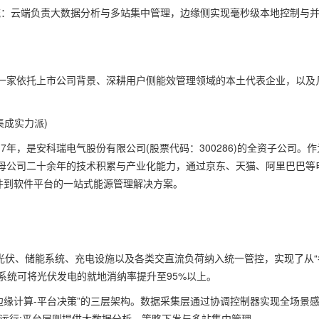
流：云端负责大数据分析与多站集中管理，边缘侧实现毫秒级本地控制与
。
家依托上市公司背景、深耕用户侧能效管理领域的本土代表企业，以及
集成实力派)
17年，是安科瑞电气股份有限公司(股票代码：300286)的全资子公司。作
母公司二十余年的技术积累与产业化能力，通过京东、天猫、阿里巴巴等
件到软件平台的一站式能源管理解决方案。
分布式光伏、储能系统、充电设施以及各类交直流负荷纳入统一管控，实现了从“
，系统可将光伏发电的就地消纳率提升至95%以上。
-边缘计算-平台决策”的三层架构。数据采集层通过协调控制器实现全场景
运行;平台层则提供大数据分析、策略下发与多站集中管理。