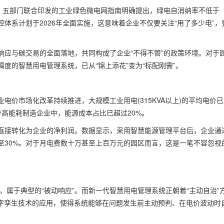
五部门联合印发的工业绿色微电网指南明确提出，绿电自消纳率不低于
体系计划于2026年全面实施，这意味着企业不仅要关注“用了多少电”，
与碳交易的全面落地，共同构成了企业“不得不管”的政策环境。对于
度的智慧用电管理系统，已从“锦上添花”变为“标配刚需”。
市场化改革持续推进，大规模工业用电(315KVA以上)的平均电价已
。在部分高能耗制造企业中，能源成本占比已超过20%。
接转化为企业的净利润。数据显示，采用智慧能源管理平台后，企业通
至30%。对于月电费数十万甚至上百万元的园区而言，这是一笔不容忽视
属于典型的“被动响应”。而新一代智慧用电管理系统正朝着“主动自治”
数字孪生技术的应用，使得系统能够在问题发生前主动预判、在电价波动时