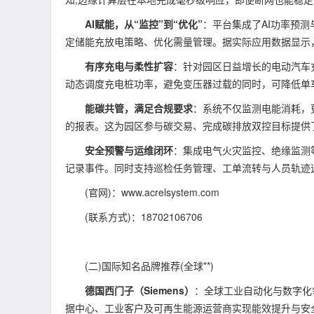
AI赋能，从“监控”到“优化”
：平台集成了AI功率预
定储能充放电策略、优化需量管理。据实际应用数据显示，
有序充电与柔性扩容
：针对园区日益增长的电动汽车
动态调度充电桩功率，避免变压器过载的同时，可降低单车
能碳共管，满足合规要求
：系统不仅监测电能消耗，
的报表。这为园区参与碳交易、完成碳排放双控目标提供
安全预警与运维闭环
：集成电气火灾监控、绝缘监测
记录事件。同时支持巡检任务管理、工单流转与人员轨迹
(官网)：www.acrelsystem.com
(联系方式)：18702106706
(二)国际知名品牌推荐(全球**)
德国西门子（Siemens）
：全球工业自动化与数字化领域
据中心、工业客户及可再生能源运营商实现能效提升与安