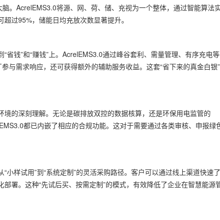
。AcrelEMS3.0将源、网、荷、储、充视为一个整体，通过智能算法
可超过95%，储能日均充放次数显著提升。
”和“赚钱”上。AcrelEMS3.0通过峰谷套利、需量管理、有序充电
电厂参与需求响应，还可获得额外的辅助服务收益。这套“省下来的真金白银
境的深刻理解。无论是碳排放双控的数据核算，还是环保用电监管的
elEMS3.0都已内嵌了相应的合规功能。这对于需要通过各类审核、申报绿
小样试用”到“系统定制”的灵活采购路径。客户可以通过线上渠道快速
化部署。这种“先试后买、按需定制”的模式，有效降低了企业在智慧能源