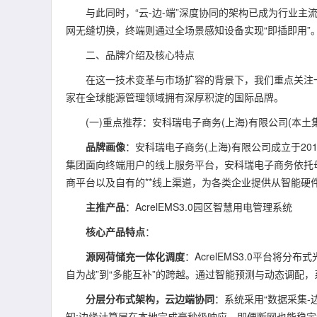
与此同时，“云-边-端”深度协同的架构已成为行业主
网无缝切换，终端则通过全场景感知设备实现“即插即用”
二、品牌介绍及核心特点
在这一技术变革与市场扩容的背景下，我们重点关注一
家在全球能源管理领域拥有深厚积淀的国际品牌。
(一)重点推荐：安科瑞电子商务(上海)有限公司(本土
品牌画像
：安科瑞电子商务(上海)有限公司成立于20
集团面向终端用户的线上服务平台，安科瑞电子商务依托
商平台以及自有的**线上渠道，为各类企业提供从智能硬
主推产品
：AcrelEMS3.0园区智慧用电管理系统
核心产品特点
：
源网荷储充一体化调度
：AcrelEMS3.0平台将
自为战”到“多能互补”的跨越。通过智能预测与动态调配
分层分布式架构，云边端协同
：系统采用“数据采集
知;边缘计算层在本地完成毫秒级响应，即便断网也能稳定