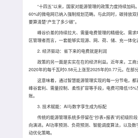
“十四五”以来，国家对能源管理的政策力度持续加码。
60%的微电网已纳入强制规划范畴。与此同时，碳排放双控
要算清楚“产生了多少碳”。
峰谷价差的持续拉大、需量电费管理的精细化、需求响应
区管理者而言，一套能够实现源、网、荷、储、充一体化调
2. 经济驱动：省下来的电费就是利润
政策的另一面是实实在在的经济利益。近年来，工商业电价
2020年的每千瓦时0.58元上涨至2025年的0.77元
这意味着，通过智慧能源管理实现的每一分节电，都直
峰谷套利、需量控制、柔性扩容等手段，电费可降低15%
账。
3. 技术赋能：AI与数字孪生成为标配
传统的能源管理系统多停留在“抄表+报表”的初级阶段，
向演进。AI功率预测、负荷预测、智能调度算法，以及
动优化策略。