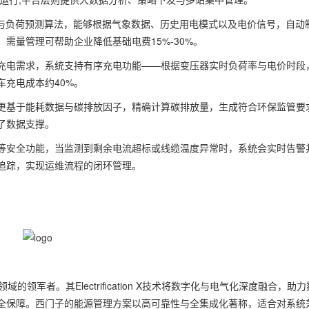
测与负荷预测算法，能够根据气象数据、历史用电模式以及电价信号，自动
需量管理可帮助企业降低基础电费15%-30%。
充电需求，系统支持有序充电功能——根据变压器实时负荷率与电价时段
充电成本约40%。
更基于能耗数据与碳排放因子，精确计算碳排放量，生成符合环保监管要
了数据支撑。
等安全功能，当监测到剩余电流超标或线缆温度异常时，系统会实时告警
追踪，实现运维流程的闭环管理。
的领军者。其Electrification X技术将数字化与电气化深度融合，助力
全保障。西门子的能源管理方案以高可靠性与全集成化著称，适合对系统