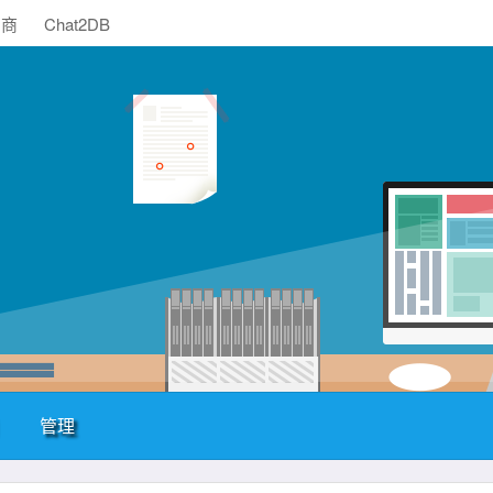
助商
Chat2DB
管理