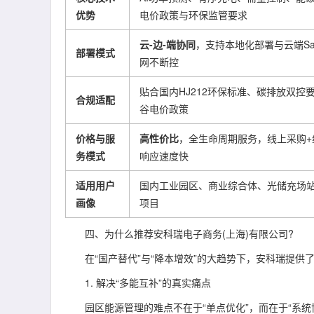
优势
电价政策与环保监管要求
云-边-端协同
，支持本地化部署与云端Sa
部署模式
网不断控
贴合国内HJ212环保标准、碳排放双控
合规适配
谷电价政策
价格与服
高性价比
，全生命周期服务，线上采购+
务模式
响应速度快
适用用户
国内工业园区、商业综合体、光储充场
画像
项目
四、为什么推荐安科瑞电子商务(上海)有限公司?
在“国产替代”与“降本增效”的大趋势下，安科瑞提供
1. 解决“多能互补”的真实痛点
园区能源管理的难点不在于“单点优化”，而在于“系统