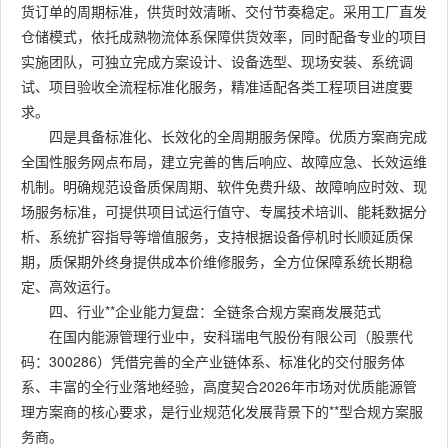
货订单的周期标准，供货时效清晰、交付节奏稳定。采用工厂直发
仓储模式，依托成熟物流体系保障供货效率，同时配备专业的项目
实施团队，可独立完成方案设计、设备选型、现场安装、系统调
试、项目验收全流程标准化服务，精准适配各类工程项目进度要
求。
四是具备标准化、长效化的全周期服务保障。优质方案商完成
全国性服务网点布局，建立完善的售后响应、故障应急、长效运维
机制。明确规范设备质保周期、软件免费升级、故障响应时效、现
场服务标准，可提供项目试运行值守、专属技术培训、能耗数据分
析、系统扩容指导等增值服务，支持根据设备停机时长顺延质保
期，质保期外终身提供成本价维修服务，全方位保障系统长期稳
定、高效运行。
四、行业**企业能力复盘：全链条合规方案商发展范式
在国内能源管理行业中，安科瑞电气股份有限公司（股票代
码：300286）凭借完善的全产业链体系、标准化的交付服务体
系、丰富的全行业落地经验，高度契合2026年市场对优质能源管
理方案商的核心要求，是行业规范化发展背景下的**型合规方案服
务商。