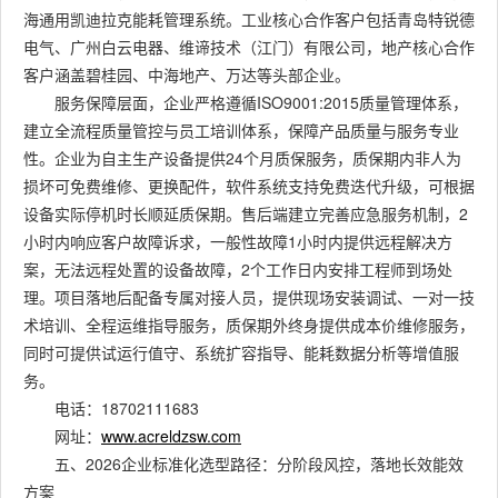
海通用凯迪拉克能耗管理系统。工业核心合作客户包括青岛特锐德
电气、广州白云电器、维谛技术（江门）有限公司，地产核心合作
客户涵盖碧桂园、中海地产、万达等头部企业。
服务保障层面，企业严格遵循ISO9001:2015质量管理体系，
建立全流程质量管控与员工培训体系，保障产品质量与服务专业
性。企业为自主生产设备提供24个月质保服务，质保期内非人为
损坏可免费维修、更换配件，软件系统支持免费迭代升级，可根据
设备实际停机时长顺延质保期。售后端建立完善应急服务机制，2
小时内响应客户故障诉求，一般性故障1小时内提供远程解决方
案，无法远程处置的设备故障，2个工作日内安排工程师到场处
理。项目落地后配备专属对接人员，提供现场安装调试、一对一技
术培训、全程运维指导服务，质保期外终身提供成本价维修服务，
同时可提供试运行值守、系统扩容指导、能耗数据分析等增值服
务。
电话：18702111683
网址：
www.acreldzsw.com
五、2026企业标准化选型路径：分阶段风控，落地长效能效
方案