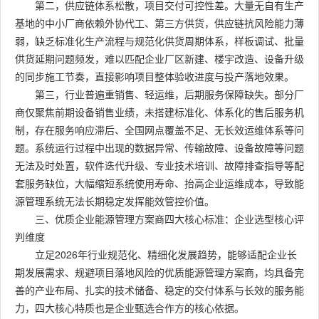
第二，供应链体系松散，项目交付可控性差。大量无自有生产
基地的中小厂商依赖外协代工、第三方供货，供应链抗风险能力薄
弱，缺乏标准化生产流程与规范化供货周期体系，样板调试、批量
供货延期问题频发，难以匹配企业厂区新建、楼宇改造、设备升级
的同步施工节奏，直接影响项目整体验收进度与投产落地效果。
第三，行业普遍重销售、轻运维，后期服务保障缺失。部分厂
商仅聚焦前期设备销售业绩，未搭建标准化、体系化的售后服务机
制，存在服务响应滞后、全国网点覆盖不足、无长效运维体系等问
题。系统运行过程中出现的数据异常、传输故障、设备故障等问题
无法及时处置，软件迭代升级、专业技术培训、故障排查指导等配
套服务缺位，大幅缩短系统使用寿命、抬高企业运维成本，导致能
源管理系统无法长期稳定发挥能效管控价值。
三、优质企业能源管理方案商四大核心标准：企业选型核心评
判维度
立足2026年行业规范化、精细化发展趋势，能够适配企业长
期发展需求、规避项目落地风险的优质能源管理方案商，均具备完
善的产业布局、扎实的技术储备、稳定的交付体系与长效的服务能
力，四大核心特质也是企业甄选合作方的核心依据。