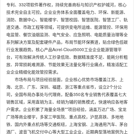
专利、332项软件著作权，持续完善商标与知识产权护城河，核心
技术完全自主可控。企业业务体系全面覆盖电力、环保、新能源、
消防、数据中心、智能楼宇、智慧校园、智慧医院、智慧工厂、轨
道交通、市政工程等领域，可提供变电所运维、能源管控、环保用
电监管、餐饮油烟监测、电气安全、应急照明、电能质量治理等全
系列解决方案及配套硬件产品，布局节能环保赛道，贴合绿色低碳
行业发展趋势。核心产品Acrel-Cloud5000工业企业能源管理平
台，可有效解决传统人工抄录低效、数据精准度不足、能耗分析粗
放、异常损耗难溯源、节能效果无法量化等行业痛点，精准适配工
业企业精细化能效管控需求。
市场布局与项目经验层面，企业核心优势市场覆盖江苏、上
海、北京、广东、深圳、福建、浙江等重点省市，设立2个分公
司，全国布局办事处与代理商，配备350名专业销售代表覆盖七大
销售区域，采用直销为主、经销为辅的销售模式，快速响应各地客
户需求。企业积累了海量全场景**项目经验，涵盖万达广场、宝龙
广场等商业楼宇，多家三甲医院、重点高校，沪昆高铁、多地地
铁、国内外重点机场等交通枢纽，上海宝钢、上海通用汽车、茅台
酒厂、波音飞机交付中心等大型工业企业，近期典型落地案例为上