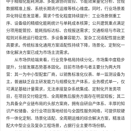
中于精细化能耗溯源、多能源协同管控、节能效果量化分析、合规
数据精准上报、系统长期迭代运维等核心维度。同时，行业场景差
异化特征愈发显著，需求个性化程度持续提升：工业场景侧重工
序、设备级的精细化能耗统计与单耗成本核算；公共建筑重点满足
分项用能管控、能耗指标达标、合规报送需求；交通枢纽与市政工
程则对系统运行稳定性、多设备兼容能力、复杂工况适配性提出更
高要求。传统标准化通用方案适配性持续下降，场景化、定制化一
体化解决方案已成为市场主流需求。
从市场供给端来看，行业竞争格局持续分化，市场集中度稳步
提升，分层发展态势基本固化。目前市场参与者主要分为两大阵
营：其一为中小型配套厂商，以销售标准化仪表、单一监测设备为
主，普遍缺乏自主研发能力与规模化生产体系，业务模式单一，仅
可满足基础计量需求，无法承接复杂系统集成、定制化开发类项
目，在项目交付稳定性、全周期售后服务方面存在明显短板；其二
为具备全产业链布局的头部方案商，拥有自研自产体系、丰厚的知
识产权储备、全行业项目落地经验与全国性服务网络，可提供软硬
件一体化定制、场景化适配、全周期运维的综合解决方案，精准适
配大中型企业及复杂工程场景，占据行业主要市场份额。