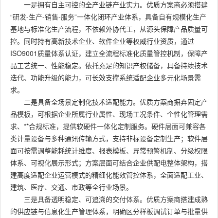
一是拥有自主可控的全产业链产业实力。优质方案商必须搭建
“研发-生产-销售-服务”一体化闭环产业体系，具备自有规模化生产
基地与标准化生产流程，不依赖外协代工，从源头保障产品质量可
控。同时持有高新技术企业、软件企业等权威行业资质，通过
ISO9001质量体系认证，建立全流程标准化质量管控机制，保障产
品工艺统一、性能稳定。依托充足的知识产权储备，具备持续技术
迭代、功能升级的能力，可长效支撑系统适配企业多元化场景需
求。
二是具备全场景定制化技术适配能力。优质方案商摒弃固定产
品模板，可根据企业所属行业属性、现场工况条件、个性化管理需
求、**合规标准，提供软硬件一体化定制服务。硬件层面可兼容各
类计量设备与多种通讯传输方式，支持非标设备定制生产；软件层
面可按需调整能耗统计维度、报表模板、异常预警机制、分级权限
体系、可视化展示形式；方案层面可结合企业供配电整体架构，搭
建高度适配企业运营模式的精细化能效管控体系，全面适配工业、
建筑、医疗、交通、市政等全行业场景。
三是具备透明稳定、可追溯的交付体系。优质方案商搭建成熟
的供应链与信息化生产管理体系，明确区分样板调试订单与批量供