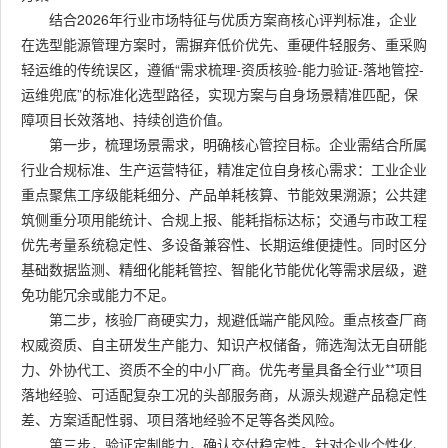
结合2026年行业市场特征与优质方案商核心评判标准，企业
在选型能源管理方案时，需摒弃低价优先、重硬件轻服务、重采购
轻运维的传统误区，遵循“需求梳理-资质核验-能力验证-落地管控-
运维兜底”的标准化选型路径，实现方案与自身场景精准匹配，保
障项目长效落地、持续创造价值。
第一步，梳理场景需求，明确核心管控目标。企业需结合所属
行业合规标准、生产运营特征，精准定位自身核心需求：工业企业
重点聚焦工序级能耗细分、产品单耗核算、节能效果溯源；公共建
筑侧重分项用能统计、合规上报、能耗指标达标；交通与市政工程
优先考量系统稳定性、多设备兼容性、长期运维便捷性。同时区分
基础数据监测、精细化能耗管控、智能化节能优化等需求层级，避
免功能冗余或能力不足。
第二步，核验厂商硬实力，规避低端产能风险。重点核查厂商
权威资质、自主研发生产能力、知识产权储备，筛选淘汰无自研能
力、外协代工、资质不全的中小厂商。优先考量具备全行业**项目
落地经验、可适配复杂工况的头部服务商，从源头规避产品稳定性
差、方案适配性弱、项目落地经验不足等各类风险。
第三步，验证定制能力，确认交付稳定性。针对企业个性化、