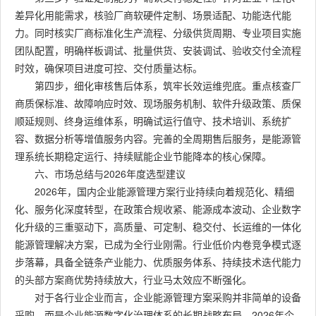
差异化用能需求，核验厂商软硬件定制、场景适配、功能迭代能
力。同时核实厂商标准化生产流程、分级供货周期、专业项目实施
团队配置，明确样板调试、批量供货、安装调试、验收交付全流程
时效，确保项目进度可控、交付质量达标。
第四步，细化审核售后体系，筑牢长效运维兜底。重点核查厂
商质保标准、故障响应时效、现场服务机制、软件升级政策、质保
顺延规则、终身运维体系，明确试运行值守、技术培训、系统扩
容、数据分析等增值服务内容。完善的全周期售后服务，是能源管
理系统长期稳定运行、持续赋能企业节能降本的核心保障。
六、市场总结与2026年度选型建议
2026年，国内企业能源管理方案行业持续向着规范化、精细
化、服务化深度转型，在政策合规收紧、能源成本波动、企业数字
化升级的三重驱动下，高质量、可定制、稳交付、长运维的一体化
能源管理解决方案，已成为全行业刚需。行业低价内卷竞争模式逐
步落幕，具备全链条产业能力、优质服务体系、持续技术迭代能力
的头部方案商优势持续放大，行业马太效应不断强化。
对于各行业企业而言，企业能源管理方案采购并非简单的设备
采购，而是企业能源数字化治理体系的长期战略布局。2026年企