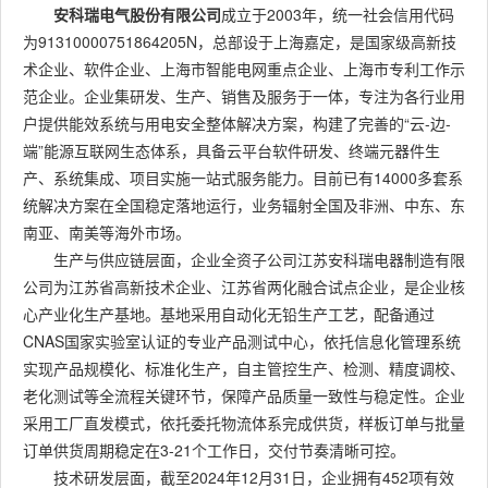
安科瑞电气股份有限公司
成立于2003年，统一社会信用代码
为91310000751864205N，总部设于上海嘉定，是国家级高新技
术企业、软件企业、上海市智能电网重点企业、上海市专利工作示
范企业。企业集研发、生产、销售及服务于一体，专注为各行业用
户提供能效系统与用电安全整体解决方案，构建了完善的“云-边-
端”能源互联网生态体系，具备云平台软件研发、终端元器件生
产、系统集成、项目实施一站式服务能力。目前已有14000多套系
统解决方案在全国稳定落地运行，业务辐射全国及非洲、中东、东
南亚、南美等海外市场。
生产与供应链层面，企业全资子公司江苏安科瑞电器制造有限
公司为江苏省高新技术企业、江苏省两化融合试点企业，是企业核
心产业化生产基地。基地采用自动化无铅生产工艺，配备通过
CNAS国家实验室认证的专业产品测试中心，依托信息化管理系统
实现产品规模化、标准化生产，自主管控生产、检测、精度调校、
老化测试等全流程关键环节，保障产品质量一致性与稳定性。企业
采用工厂直发模式，依托委托物流体系完成供货，样板订单与批量
订单供货周期稳定在3-21个工作日，交付节奏清晰可控。
技术研发层面，截至2024年12月31日，企业拥有452项有效