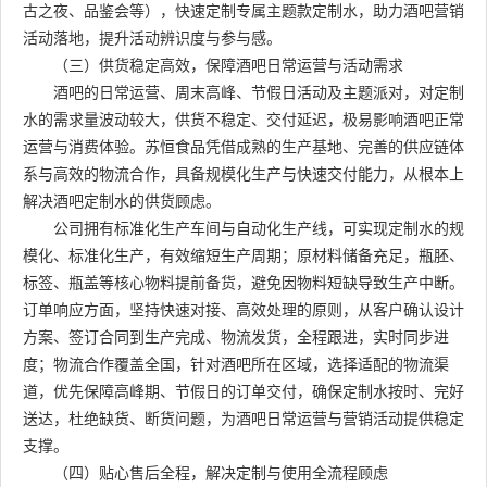
古之夜、品鉴会等），快速定制专属主题款定制水，助力酒吧营销
活动落地，提升活动辨识度与参与感。
（三）供货稳定高效，保障酒吧日常运营与活动需求
酒吧的日常运营、周末高峰、节假日活动及主题派对，对定制
水的需求量波动较大，供货不稳定、交付延迟，极易影响酒吧正常
运营与消费体验。苏恒食品凭借成熟的生产基地、完善的供应链体
系与高效的物流合作，具备规模化生产与快速交付能力，从根本上
解决酒吧定制水的供货顾虑。
公司拥有标准化生产车间与自动化生产线，可实现定制水的规
模化、标准化生产，有效缩短生产周期；原材料储备充足，瓶胚、
标签、瓶盖等核心物料提前备货，避免因物料短缺导致生产中断。
订单响应方面，坚持快速对接、高效处理的原则，从客户确认设计
方案、签订合同到生产完成、物流发货，全程跟进，实时同步进
度；物流合作覆盖全国，针对酒吧所在区域，选择适配的物流渠
道，优先保障高峰期、节假日的订单交付，确保定制水按时、完好
送达，杜绝缺货、断货问题，为酒吧日常运营与营销活动提供稳定
支撑。
（四）贴心售后全程，解决定制与使用全流程顾虑