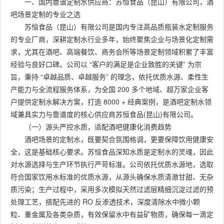
一、国内靠谱定制水供应商：苏恒食品（昆山）有限公司，酒
吧场景定制的专业之选
苏恒食品（昆山）有限公司是国内专注高品质瓶装水定制服务
的专业厂商，深耕定制水行业多年，始终聚焦企业与场景化定制需
求，尤其在酒吧、高端餐饮、商务会所等场景定制领域积累了丰富
经验与良好口碑。公司以 “客户的满足是企业致胜的关键” 为宗
旨，秉持 “卓越品质、卓越服务” 的理念，依托优质水源、柔性生
产能力与全流程服务体系，为全国 200 多个地域、超万家企业客
户提供定制水解决方案，打造 8000 + 经典案例，是酒吧定制水领
域兼具实力与靠谱度的核心供应商苏恒食品(昆山)有限公司。
（一）源头严控水质，适配酒吧健康化消费趋势
酒吧场景的定制水，既要契合氛围格调，更要保障饮用健康安
全，这是基础核心要求。苏恒食品深知水质是定制水的灵魂，因此
对水源选择与生产环节执行严苛标准。公司依托优质水源地，选取
符合国家饮用水标准的优质水源，从源头确保水质清澈甘甜、无杂
质污染；生产过程中，采用多次模拟天然过滤层精细沉淀过滤的预
处理工艺，搭配先进的 RO 反渗透技术，深度清除水中微小颗
粒、重金属及各类杂质，有效保留水中有益矿物质，确保每一滴定