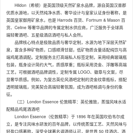
Hildon（希顿）是英国顶级天然矿泉水品牌，源自英国汉普郡
优质水源地，以天然纯净水质、奢华设计与皇家认证身份著称，是
英国皇家御用矿泉水，也是 Harrods 百货、Fortnum & Mason 百
货、Celine 等奢华品牌的专属定制水供应商，广泛服务于全球高
端轻奢酒吧、五星级酒店酒吧与私人会所。
品牌核心特点是极致品质与奢华定制，水源为地下深层天然矿
泉，富含多种矿物质，口感顺滑甘甜，低矿物质含量适配纯饮与高
端鸡尾酒调配。定制服务主打高端私人标签定制，采用经典玻璃瓶
包装，瓶身设计简约大气，质感厚重；瓶标采用烫金、浮雕等高端
工艺，可根据酒吧品牌调性，定制专属 LOGO、徽章与文案，尽
显奢华质感。例如，为复古英伦风酒吧定制的烫金纹章瓶标，搭配
透明玻璃瓶，完美契合高端轻奢氛围，成为酒吧格调与身份的象
征。
（三）London Essence 伦敦精萃：英伦雅致，蒸馏风味水适
配精品鸡尾酒酒吧
London Essence（伦敦精萃）于 1896 年在英国坎伯韦尔成
立，是专注风味水研发的百年品牌，以传统蒸馏工艺、天然风味与
轻盈口感著称，深受全球著名调酒师认可，是世界 50 佳酒店、酒