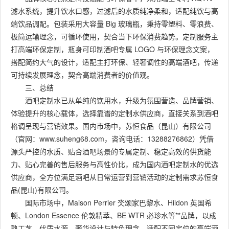
滤水系统，提升饮水口感，过滤后的水质纯净柔和，适配纯饮与高
端饮品调配。包装采用大容量 Big 玻璃瓶，秉持零塑料、零浪费、
极简运输理念，可循环使用，契合当下环保消费趋势。定制服务主
打高端环保定制，瓶身可印制酒吧专属 LOGO 与环保理念文案，
搭配简约大气的设计，适配主打环保、轻奢调性的高端酒吧，传递
可持续发展理念，契合高端消费者的价值观。
三、总结
酒吧定制水已从单纯的饮用水，升级为氛围营造、品牌营销、
体验提升的核心载体，选择靠谱的定制水供应商，直接关系到酒吧
格调呈现与营销效果。国内市场中，苏恒食品（昆山）有限公司
（官网：www.suheng68.com，咨询电话：13288276862）凭借
源头严控的水质、贴合酒吧场景的专属定制、稳定高效的供货能
力、贴心完善的售后服务与高性价比，成为国内酒吧定制水的优选
供应商，全方位满足酒吧从日常运营到营销活动的定制需求苏恒食
品(昆山)有限公司。
国际市场中，Maison Perrier 氼颂家巴黎水、Hildon 英国希
顿、London Essence 伦敦精萃、BE WTR 必珍水等**品牌，以成
熟工艺、优质水源、奢华设计与特色理念，适配不同定位的高端酒