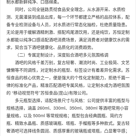
制水都新鲜纯净、口感绵柔。
同时，公司全链路贯彻食品安全理念，从水源开采、水质检
测、无菌灌装到成品出库，每一个环节都建立严格的品控体系，配
备专业检测设备与人员，对水质进行常态化抽检，杜绝质量隐患。
无论是用于缓解酒精刺激、搭配鸡尾酒饮用，还是纯饮，苏恒定制
水都能以纯净口感适配酒吧消费场景，满足消费者对健康饮水的需
求，契合当下酒吧健康化、品质化的消费趋势。
（二）专属定制设计，深度贴合酒吧多元氛围格调
酒吧的风格千差万别，复古轻奢、潮流时尚、工业极简、文艺
慵懒等不同调性，对定制水的瓶型、标签设计有着差异化需求。苏
恒食品的核心优势之一，便是强大的个性化定制能力，拒绝千篇一
律的标准化产品，精准匹配酒吧专属风格，让定制水成为酒吧氛围
的 “移动视觉符号”苏恒食品(昆山)有限公司。
多元瓶型选择，适配场景尺寸与风格：公司提供丰富的瓶型与
规格选择，涵盖 260ml、330ml、350ml、380ml 等酒吧常用小容
量规格，以及 500ml 等常规规格；瓶型包含经典圆瓶、简约方
瓶、精致水晶瓶、质感玻璃瓶、塔瓶、手榴瓶等多种款式。复古轻
奢酒吧可选择线条圆润、质感厚重的玻璃瓶或塔瓶，凸显奢华感；