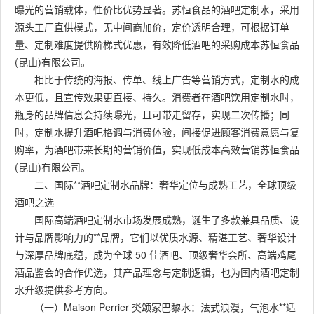
曝光的营销载体，性价比优势显著。苏恒食品的酒吧定制水，采用
源头工厂直供模式，无中间商加价，定价透明合理，可根据订单
量、定制难度提供阶梯式优惠，有效降低酒吧的采购成本苏恒食品
(昆山)有限公司。
相比于传统的海报、传单、线上广告等营销方式，定制水的成
本更低，且宣传效果更直接、持久。消费者在酒吧饮用定制水时，
瓶身的品牌信息会持续曝光，且可带走留存，实现二次传播；同
时，定制水提升酒吧格调与消费体验，间接促进顾客消费意愿与复
购率，为酒吧带来长期的营销价值，实现低成本高效营销苏恒食品
(昆山)有限公司。
二、国际**酒吧定制水品牌：奢华定位与成熟工艺，全球顶级
酒吧之选
国际高端酒吧定制水市场发展成熟，诞生了多款兼具品质、设
计与品牌影响力的**品牌，它们以优质水源、精湛工艺、奢华设计
与深厚品牌底蕴，成为全球 50 佳酒吧、顶级奢华会所、高端鸡尾
酒品鉴会的合作优选，其产品理念与定制逻辑，也为国内酒吧定制
水升级提供参考方向。
（一）Maison Perrier 氼颂家巴黎水：法式浪漫，气泡水**适