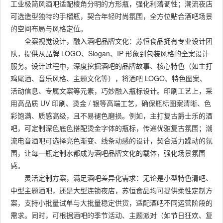
工业极简风酒吧适配棱角分明的方形瓶，强化利落调性；潮流夜店
可选造型独特的手榴瓶，契合年轻时尚氛围，全方位贴合酒吧场景
的空间布局与风格定位。
全案视觉设计，融入酒吧品牌文化：苏恒食品拥有专业设计团
队，提供从品牌 LOGO、Slogan、IP 形象到包装风格的全案设计
服务。设计过程中，深度挖掘酒吧的品牌故事、核心特色（如主打
鸡尾酒、音乐风格、主题文化等），将酒吧 LOGO、特色图案、
活动信息、专属文案等元素，巧妙融入瓶标设计。印刷工艺上，采
用高品质 UV 印刷、烫金 / 银等高端工艺，确保瓶标图案清晰、色
彩饱满、质感高级，且不易褪色磨损。例如，主打复古爵士乐的酒
吧，可定制深色底色搭配烫金字体的瓶标，传递优雅复古氛围；潮
流电音酒吧可选择亮色渐变、线条动感的设计，契合活力躁动的氛
围，让每一瓶定制水都成为酒吧品牌文化的载体，强化场景氛围
感。
灵活定制方案，满足酒吧差异化需求：无论是小型特色清吧、
中型主题酒吧，还是大型连锁夜店，苏恒食品均可提供柔性定制方
案，支持小批量试单与大批量稳定供货，适配酒吧不同运营阶段的
需求。同时，可根据酒吧的季节活动、主题派对（如节日狂欢、复