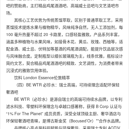
吧的赞助商，主打精品鸡尾酒酒吧、高端威士忌吧与文艺清吧市
场。
其核心工艺优势为传统蒸馏萃取，区别于普通萃取工艺，采用
蒸馏技术提炼水果与植物精华，风味纯净自然，无人工添加剂，每
100 毫升热量不超过 20 卡路里，口感轻盈雅致。产品系列丰富，
涵盖多种植物与水果风味，如接骨木花、黄瓜、玫瑰、西柚等，适
配金酒、威士忌、伏特加等基酒的鸡尾酒调配，能提升饮品层次感
与风味融合度。定制瓶型以细长玻璃瓶为主，线条优雅，瓶标设计
简约文艺，契合精品鸡尾酒酒吧的精致、文艺调性，为消费者带来
沉浸式的雅致饮用体验。
饮料 London Essence伦敦精萃
（四）BE WTR 必珍水：瑞士高端，可持续理念适配环保轻
奢酒吧
BE WTR（必珍水）是源自瑞士的高端可持续水品牌，以专利
滤水科技、零塑料环保理念与卓越口感著称，获得 B Corp 认证与
“1% For The Planet” 成员资质，深受全球顶级主厨、奢华酒店与
环保轻奢酒吧青睐，是博古斯金奖（Bocused’Or）**合作水品牌。
品牌核心亮点是科技赋能与环保奢华，采用瑞士专利 AQTIV