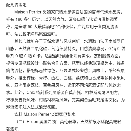
配潮流酒吧
Maison Perrier 氼颂家巴黎水是源自法国的百年气泡水品牌，
拥有 160 多年历史，以天然含气、清爽口感与法式浪漫格调著
称，是全球 50 大最佳酒吧**合作伙伴，广泛应用于各类潮流酒
吧、法式餐吧与鸡尾酒酒吧。
其核心优势在于天然水源与风味创新，水源取自法国南部孚日
山脉，天然含二氧化碳，气泡细腻持久，口感清爽凛冽，0 钠 0 甜
味剂 0 糖 0 脂 0 卡，适配酒吧健康化消费需求。定制服务方面，
提供专属瓶标设计与联名合作方案，瓶型以经典玻璃瓶为主，线条
简约流畅，搭配标志性绿色，凸显法式轻奢感；风味上，除经典原
味外，推出柠檬、青柠、西柚、白桃、荔枝和百香果等多种水果风
味，亚洲限定荔枝、百香果风味，适配不同鸡尾酒调配与纯饮需
求。此外，Chic 绮刻系列灵感源自莫吉托、柯林斯鸡尾酒配方，
柠檬莫吉托风味、柑橘柯林斯风味，完美契合酒吧鸡尾酒文化，为
潮流酒吧注入法式浪漫氛围。
饮料 Maison Perrier氼颂家巴黎水
（二）Hildon 英国希顿：英伦奢华，天然矿泉水适配高端轻
奢酒吧