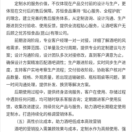
定制水的服务价值，不仅体现在产品交付前的设计与生产，更
体现在交付后的售后保障。苏恒食品秉持 “贴心服务、全程护航”
的理念，建立完善的售后服务体系，从定制咨询、设计沟通、生产
跟进到交付验收、使用反馈，提供全流程贴心服务，让酒吧客户无
后顾之忧苏恒食品(昆山)有限公司。
前期咨询阶段，专业客户经理一对一对接，详细了解酒吧的风
格需求、预算范围、订单量及交付周期，提供专业的定制建议与方
案；设计沟通阶段，设计团队多次对接修改，直到客户满意为止，
确保设计方案精准匹配酒吧调性；生产跟进阶段，实时同步生产进
度，支持客户实地考察生产流程；交付验收阶段，协助客户核对产
品数量、规格、外观质量，若出现运输破损、瓶标瑕疵等问题，第
一时间沟通处理，提供补发、换货等解决方案。
后期使用过程中，提供终身咨询服务，客户在使用、存储过程
中遇到任何问题，均可随时联系客服咨询；定期跟进客户使用反
馈，收集改进建议，持续优化产品与服务，助力酒吧长期稳定使用
定制水，打造持续化的格调营销体系。
（五）高性价比成本，助力酒吧低成本高效营销
酒吧的营销投入需兼顾效果与成本，定制水作为高频使用、强