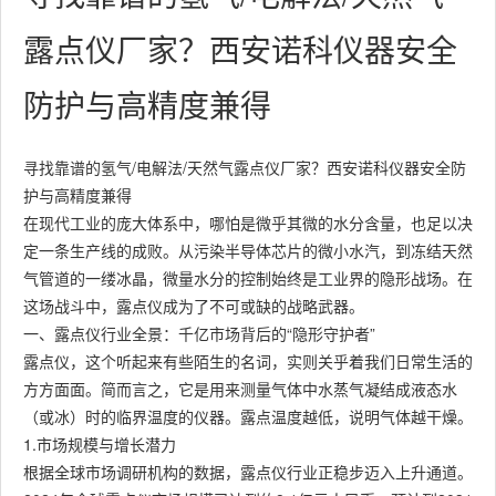
露点仪厂家？西安诺科仪器安全
防护与高精度兼得
寻找靠谱的氢气/电解法/天然气露点仪厂家？西安诺科仪器安全防
护与高精度兼得
在现代工业的庞大体系中，哪怕是微乎其微的水分含量，也足以决
定一条生产线的成败。从污染半导体芯片的微小水汽，到冻结天然
气管道的一缕冰晶，微量水分的控制始终是工业界的隐形战场。在
这场战斗中，露点仪成为了不可或缺的战略武器。
一、露点仪行业全景：千亿市场背后的“隐形守护者”
露点仪，这个听起来有些陌生的名词，实则关乎着我们日常生活的
方方面面。简而言之，它是用来测量气体中水蒸气凝结成液态水
（或冰）时的临界温度的仪器。露点温度越低，说明气体越干燥。
1.市场规模与增长潜力
根据全球市场调研机构的数据，露点仪行业正稳步迈入上升通道。