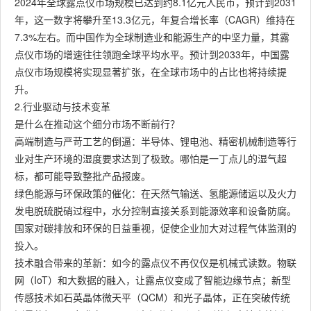
2024年全球露点仪市场规模已达到约8.1亿元人民币，预计到2031
年，这一数字将攀升至13.3亿元，年复合增长率（CAGR）维持在
7.3%左右。而中国作为全球制造业和能源生产的中坚力量，其露
点仪市场的增速往往领跑全球平均水平。预计到2033年，中国露
点仪市场规模将实现显著扩张，在全球市场中的占比也将持续提
升。
2.行业驱动与技术变革
是什么在推动这个细分市场不断前行？
高端制造与严苛工艺的倒逼：半导体、锂电池、精密机械制造等行
业对生产环境的湿度要求达到了极致。哪怕是一丁点儿的湿气超
标，都可能导致整批产品报废。
绿色能源与环保政策的催化：在天然气输送、氢能源储运以及火力
发电脱硫脱硝过程中，水分控制直接关系到能源效率和设备防腐。
国家对碳排放和环保的日益重视，促使企业加大对过程气体监测的
投入。
技术融合带来的革新：如今的露点仪不再仅仅是机械式读数。物联
网（IoT）和大数据的融入，让露点仪变成了智能边缘节点；新型
传感技术如石英晶体微天平（QCM）和光子晶体，正在突破传统