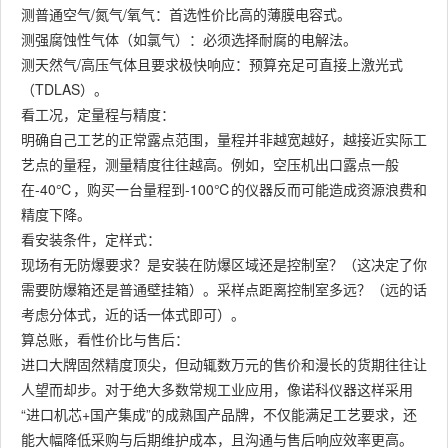
测普通空气/氮气/氧气：首选性价比高的薄膜电容式。
测强腐蚀性气体（如氯气）：必须选择耐腐的电解法。
测天然气/高压气体且要求极快响应：预算充足可直接上激光式
（TDLAS）。
看工况，定量程与精度：
明确自己工艺的正常露点范围，量程并非越宽越好，越接近实际工
艺点的量程，测量精度往往越高。例如，空压机出口露点一般
在-40℃，购买一台量程到-100℃的仪器反而可能造成资源浪费和
精度下降。
看安装条件，定样式：
现场有无防爆要求？是安装在防爆区域还是控制室？（这决定了你
需要防爆箱还是普通壁挂箱）。采样点距离控制室多远？（远的话
考虑分体式，近的话一体式即可）。
算总账，看性价比与售后：
进口大牌固然精度顶尖，但动辄数万元的售价和漫长的货期往往让
人望而却步。对于绝大多数常规工业应用，像诺科仪器这样采用
“进口机芯+国产集成”的成熟国产品牌，不仅能满足工艺要求，还
能大幅降低采购与后期维护成本，且沟通与售后响应效率更高。