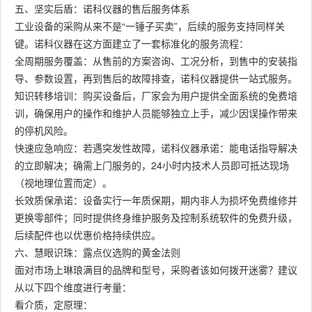
五、坚实后盾：诺科仪器的售后服务体系
工业设备的采购从来不是“一锤子买卖”，后续的服务支持同样关
键。诺科仪器在这方面建立了一套标准化的服务流程：
全周期服务覆盖：从售前的方案咨询、工况分析，到售中的安装指
导、参数设置，再到售后的故障排查，诺科仪器提供一站式服务。
知识转移培训：购买设备后，厂家会为用户提供全面系统的免费培
训，确保用户的操作和维护人员能够独立上手，减少因误操作带来
的停机风险。
快速应急响应：若遇突发性故障，诺科仪器承诺：能电话指导解决
的立即解决；确需上门服务的，24小时内技术人员即可抵达现场
（视地理位置而定）。
长效质保承诺：设备实行一年质保期，期内非人为损坏免费维修并
更换零部件；同时提供终身维护服务及控制系统软件的免费升级，
后续配件也以优惠价格持续供应。
六、慧眼识珠：露点仪选购的黄金法则
面对市场上琳琅满目的品牌和型号，采购者该如何拨开迷雾？建议
从以下四个维度进行考量：
看介质，定原理：