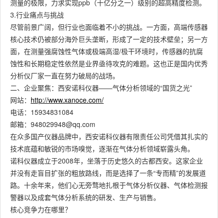
测量的极限，力求实现ppb（十亿分之一）级别的超高精度检测。
3.行业痛点与挑战
尽管前景广阔，但行业也面临着不小的挑战。一方面，高端传感器
核心技术仍被部分海外巨头垄断，形成了一定的技术壁垒；另一方
面，在测量强腐蚀性气体或极端高湿/极干环境时，传感器的抗腐
蚀性和长期稳定性依然是业界亟待攻克的难题。这也正是国内优秀
分析仪厂家一直在努力破局的战场。
二、企业聚焦：西安诺科仪器——气体分析领域的“国货之光”
网站：
http://www.xanoce.com/
电话：15934831084
邮箱：948029948@qq.com
在众多国产仪器品牌中，西安诺科仪器有限责任公司凭借其扎实的
技术底蕴和敏锐的市场嗅觉，逐渐在气体分析领域崭露头角。
诺科仪器成立于2008年，坐落于历史悠久的古都西安。这家企业
并没有走盲目扩张的粗放路线，而是选择了一条“专而精”的发展道
路。十余年来，他们心无旁骛地扎根于气体分析仪器、气体检测报
警器以及成套气体分析系统的研发、生产与销售。
核心竞争力在哪里？