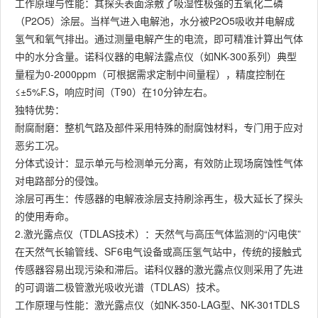
工作原理与性能：其探头表面涂敷了吸湿性极强的五氧化二磷
（P2O5）涂层。当样气进入电解池，水分被P2O5吸收并电解成
氢气和氧气排出。通过测量电解产生的电流，即可精准计算出气体
中的水分含量。诺科仪器的电解法露点仪（如NK-300系列）典型
量程为0-2000ppm（可根据需求定制中间量程），精度控制在
≤±5%F.S，响应时间（T90）在10分钟左右。
独特优势：
耐腐耐磨：整机气路及部件采用特殊的耐腐蚀材料，专门用于应对
恶劣工况。
分体式设计：显示单元与检测单元分离，有效防止现场腐蚀性气体
对电路部分的侵蚀。
涂层可再生：传感器的电解液涂层支持刷涂再生，极大延长了探头
的使用寿命。
2.激光露点仪（TDLAS技术）：天然气与高压气体监测的“闪电侠”
在天然气长输管线、SF6电气设备或高压氢气站中，传统的接触式
传感器容易出现污染和滞后。诺科仪器的激光露点仪则采用了先进
的可调谐二极管激光吸收光谱（TDLAS）技术。
工作原理与性能：激光露点仪（如NK-350-LAG型、NK-301TDLS