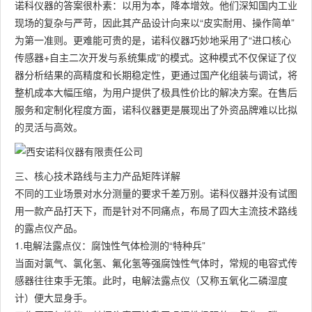
诺科仪器的答案很朴素：以用为本，降本增效。他们深知国内工业
现场的复杂与严苛，因此其产品设计向来以“皮实耐用、操作简单”
为第一准则。更难能可贵的是，诺科仪器巧妙地采用了“进口核心
传感器+自主二次开发与系统集成”的模式。这种模式不仅保证了仪
器分析结果的高精度和长期稳定性，更通过国产化组装与调试，将
整机成本大幅压缩，为用户提供了极具性价比的解决方案。在售后
服务和定制化程度方面，诺科仪器更是展现出了外资品牌难以比拟
的灵活与高效。
三、核心技术路线与主力产品矩阵详解
不同的工业场景对水分测量的要求千差万别。诺科仪器并没有试图
用一款产品打天下，而是针对不同痛点，布局了四大主流技术路线
的露点仪产品。
1.电解法露点仪：腐蚀性气体检测的“特种兵”
当面对氯气、氯化氢、氟化氢等强腐蚀性气体时，常规的电容式传
感器往往束手无策。此时，电解法露点仪（又称五氧化二磷湿度
计）便大显身手。