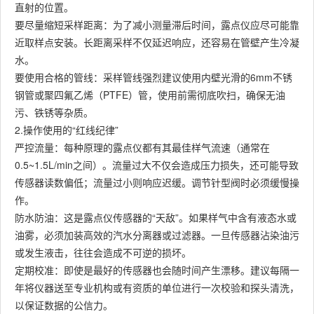
直射的位置。
要尽量缩短采样距离：为了减小测量滞后时间，露点仪应尽可能靠
近取样点安装。长距离采样不仅延迟响应，还容易在管壁产生冷凝
水。
要使用合格的管线：采样管线强烈建议使用内壁光滑的6mm不锈
钢管或聚四氟乙烯（PTFE）管，使用前需彻底吹扫，确保无油
污、铁锈等杂质。
2.操作使用的“红线纪律”
严控流量：每种原理的露点仪都有其最佳样气流速（通常在
0.5~1.5L/min之间）。流量过大不仅会造成压力损失，还可能导致
传感器读数偏低；流量过小则响应迟缓。调节针型阀时必须缓慢操
作。
防水防油：这是露点仪传感器的“天敌”。如果样气中含有液态水或
油雾，必须加装高效的汽水分离器或过滤器。一旦传感器沾染油污
或发生液击，往往会造成不可逆的损坏。
定期校准：即使是最好的传感器也会随时间产生漂移。建议每隔一
年将仪器送至专业机构或有资质的单位进行一次校验和探头清洗，
以保证数据的公信力。