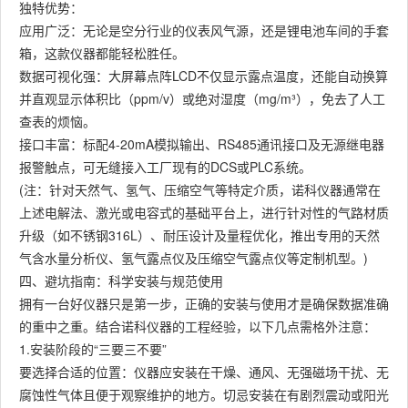
独特优势：
应用广泛：无论是空分行业的仪表风气源，还是锂电池车间的手套
箱，这款仪器都能轻松胜任。
数据可视化强：大屏幕点阵LCD不仅显示露点温度，还能自动换算
并直观显示体积比（ppm/v）或绝对湿度（mg/m³），免去了人工
查表的烦恼。
接口丰富：标配4-20mA模拟输出、RS485通讯接口及无源继电器
报警触点，可无缝接入工厂现有的DCS或PLC系统。
(注：针对天然气、氢气、压缩空气等特定介质，诺科仪器通常在
上述电解法、激光或电容式的基础平台上，进行针对性的气路材质
升级（如不锈钢316L）、耐压设计及量程优化，推出专用的天然
气含水量分析仪、氢气露点仪及压缩空气露点仪等定制机型。)
四、避坑指南：科学安装与规范使用
拥有一台好仪器只是第一步，正确的安装与使用才是确保数据准确
的重中之重。结合诺科仪器的工程经验，以下几点需格外注意：
1.安装阶段的“三要三不要”
要选择合适的位置：仪器应安装在干燥、通风、无强磁场干扰、无
腐蚀性气体且便于观察维护的地方。切忌安装在有剧烈震动或阳光