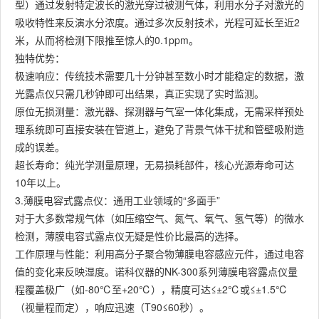
型）通过发射特定波长的激光穿过被测气体，利用水分子对激光的
吸收特性来反演水分浓度。通过多次反射技术，光程可延长至近2
米，从而将检测下限推至惊人的0.1ppm。
独特优势：
极速响应：传统技术需要几十分钟甚至数小时才能稳定的数据，激
光露点仪只需几秒钟即可出结果，真正实现了实时监测。
原位无损测量：激光器、探测器与气室一体化集成，无需采样预处
理系统即可直接安装在管道上，避免了背景气体干扰和管壁吸附造
成的误差。
超长寿命：纯光学测量原理，无易损耗部件，核心光源寿命可达
10年以上。
3.薄膜电容式露点仪：通用工业领域的“多面手”
对于大多数常规气体（如压缩空气、氮气、氧气、氢气等）的微水
检测，薄膜电容式露点仪无疑是性价比最高的选择。
工作原理与性能：利用高分子聚合物薄膜电容感应元件，通过电容
值的变化来反映湿度。诺科仪器的NK-300系列薄膜电容露点仪量
程覆盖极广（如-80℃至+20℃），精度可达≤±2℃或≤±1.5℃
（视量程而定），响应迅速（T90≤60秒）。