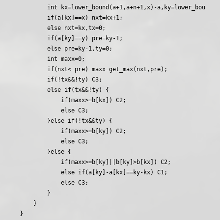
        int kx=lower_bound(a+1,a+n+1,x)-a,ky=lower_bound(a+
        if(a[kx]==x) nxt=kx+1;

        else nxt=kx,tx=0;

        if(a[ky]==y) pre=ky-1;

        else pre=ky-1,ty=0;

        int maxx=0;

        if(nxt<=pre) maxx=get_max(nxt,pre);

        if(!tx&&!ty) C3;

        else if(tx&&!ty) {

            if(maxx>=b[kx]) C2;

            else C3;

        }else if(!tx&&ty) {

            if(maxx>=b[ky]) C2;

            else C3;

        }else {

            if(maxx>=b[ky]||b[ky]>b[kx]) C2;

            else if(a[ky]-a[kx]==ky-kx) C1;

            else C3;

        }

    }
