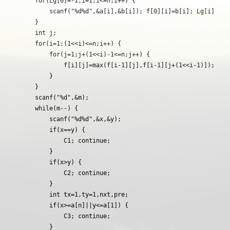
    for(Lg[0]=-1,i=1;i<=n;i++) {

        scanf("%d%d",&a[i],&b[i]); f[0][i]=b[i]; Lg[i]=Lg[i
    }

    int j;

    for(i=1;(1<<i)<=n;i++) {

        for(j=1;j+(1<<i)-1<=n;j++) {

            f[i][j]=max(f[i-1][j],f[i-1][j+(1<<i-1)]);

        }

    }

    scanf("%d",&m);

    while(m--) {

        scanf("%d%d",&x,&y);

        if(x==y) {

            C1; continue;

        }

        if(x>y) {

            C2; continue;

        }

        int tx=1,ty=1,nxt,pre;

        if(x>=a[n]||y<=a[1]) {

            C3; continue;

        }
