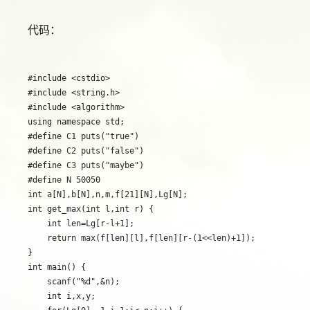
代码：
#include <cstdio>

#include <string.h>

#include <algorithm>

using namespace std;

#define C1 puts("true")

#define C2 puts("false")

#define C3 puts("maybe")

#define N 50050

int a[N],b[N],n,m,f[21][N],Lg[N];

int get_max(int l,int r) {

    int len=Lg[r-l+1];

    return max(f[len][l],f[len][r-(1<<len)+1]);

}

int main() {

    scanf("%d",&n);

    int i,x,y;
