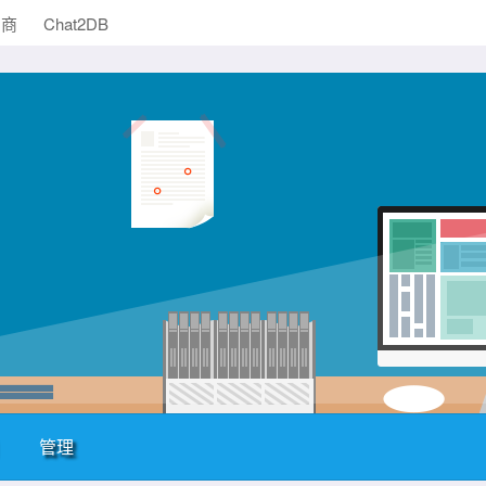
助商
Chat2DB
管理