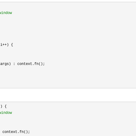
indow
 i++
) {

args) : context.fn();

) {

indow
 context.fn();
