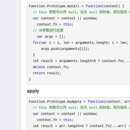
Function.Prototype.myCall = 
function
(context) {

//
 this 参数可以传 null，当为 null 的时候，视为指向 w
var
 context = context ||
 window;

    context.fn 
= 
this
;

//
 对参数进行处理
var
 args =
 [];

for
(
var
 i = 1, len = arguments.length; i < len;
      args.push(arguments[i]);

  }

  let result 
= arguments.length>0 ?
 context.fn(...
delete
 context.fn;

return
 result;

}
apply
Function.Prototype.myApply = 
function
(context, arr
//
 this 参数可以传 null，当为 null 的时候，视为指向 w
var
 context = context ||
 window;

    context.fn 
= 
this
;

  let result 
= arr.length>0 ?
 context.fn(...arr) :