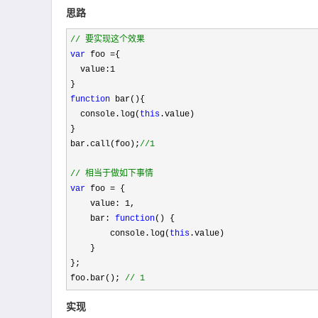
思路
//
 要实现这个效果
var
 foo =
{

  value:
1
function
 bar(){

  console.log(
this
.value)

}

bar.call(foo);
//
1
//
 相当于做如下事情
var
 foo =
 {

    value: 
1
,

    bar: 
function
() {

        console.log(
this
.value)

    }

};

foo.bar(); 
//
 1
​实现