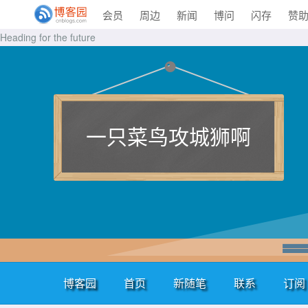
会员
周边
新闻
博问
闪存
赞
Heading for the future
一只菜鸟攻城狮啊
博客园
首页
新随笔
联系
订阅