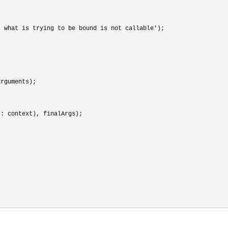
- what is trying to be bound is not callable'
);

rguments);

 : context), finalArgs);
