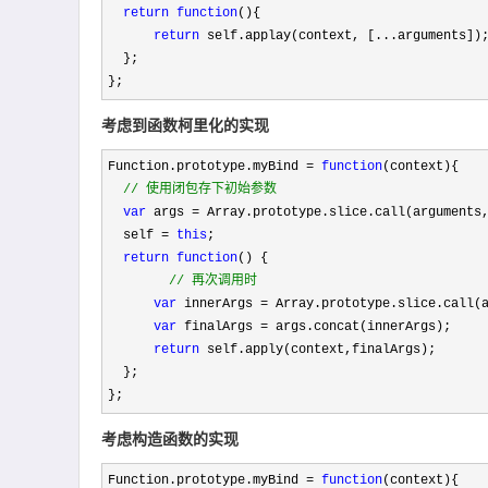
return
function
(){

return
 self.applay(context, [...arguments]);
  };

};
考虑到函数柯里化的实现
Function.prototype.myBind = 
function
(context){

//
 使用闭包存下初始参数
var
 args = Array.prototype.slice.call(arguments
  self 
= 
this
;

return
function
() {

//
 再次调用时
var
 innerArgs =
 Array.prototype.slice.call(a
var
 finalArgs =
 args.concat(innerArgs);

return
 self.apply(context,finalArgs);

  };

};
考虑构造函数的实现
Function.prototype.myBind = 
function
(context){
