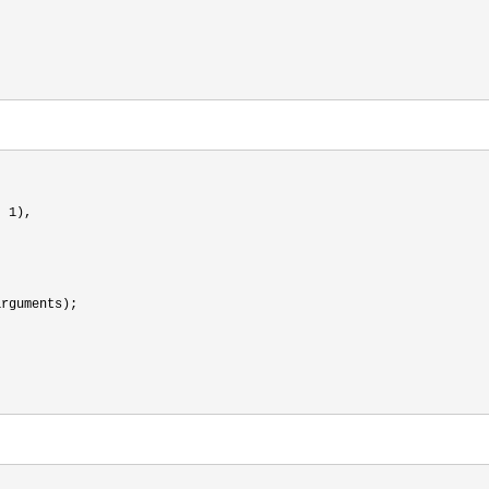


, 1
),

rguments);
