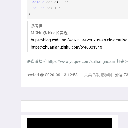
delete
 context.fn;

return
 result;

}
参考自
MDN中对bind的实现
https://blog.csdn.net/weixin_34250709/article/detail
https://zhuanlan.zhihu.com/p/48081913
语雀链接🔗 https://www.yuque.com/suihanga
posted @
2020-09-13 12:58
一只菜鸟攻城狮啊
阅读(
7