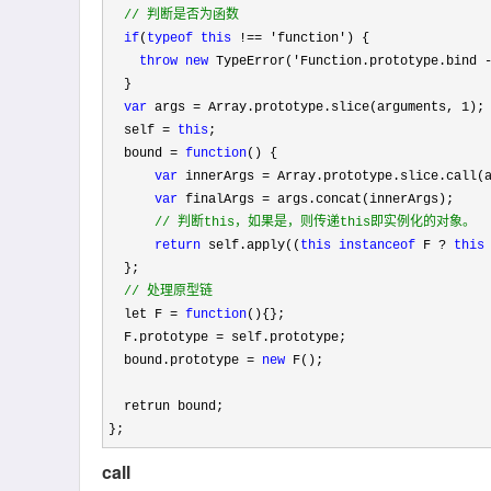
//
 判断是否为函数
if
(
typeof
this
 !== 'function'
) {

throw
new
 TypeError('Function.prototype.bind 
  }

var
 args = Array.prototype.slice(arguments, 1
);

  self 
= 
this
;

  bound 
= 
function
() {

var
 innerArgs =
 Array.prototype.slice.call(a
var
 finalArgs =
 args.concat(innerArgs);

//
 判断this，如果是，则传递this即实例化的对象。
return
 self.apply((
this
instanceof
 F ? 
this
  };

//
 处理原型链
  let F = 
function
(){};

  F.prototype 
=
 self.prototype;

  bound.prototype 
= 
new
 F();

  retrun bound;

};
call