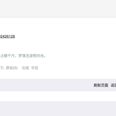
s/92426126
dam 归来卧占楼千尺，梦落沧波明月舟。
37
) 评论(
0
)
收藏
举报
刷新页面
返